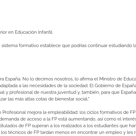
rior en Educación Infantil.
ro sistema formativo establece que podrías continuar estudiando l
a España. No lo decimos nosotros, lo afirma el Ministro de Educa
 adaptada a las necesidades de la sociedad. El Gobierno de Españ
nal y profesional de nuestra juventud y, también, para que Españ
r las más altas cotas de bienestar social."
 Profesional mejora la empleabilidad: los ciclos formativos de FP
a demanda de acceso a la FP está aumentando, así como el interés
 titulados de FP superan a los realizados a los estudiantes que ha
e los técnicos de FP tardan menos en encontrar un empleo y les r