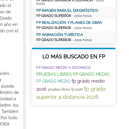
FP GRADO SUPERIOR A DISTANCIA
- 2000
horas
ado el
FP IMAGEN PARA EL DIAGNÓSTICO
aso de
FP GRADO SUPERIOR
- 2000 horas
 Grado
FP REALIZACIÓN Y PLANES DE OBRA
el año en
FP GRADO SUPERIOR
- 2000 horas
ado con el
FP ANIMACIÓN TURÍSTICA
FP GRADO SUPERIOR
- 2000 horas
LO MÁS BUSCADO EN FP
FP GRADO MEDIO A DISTANCIA
ción:
PRUEBAS LIBRES FP GRADO MEDIO
a
fp grado medio
FP GRADO MEDIO
a pueda
fp grado
2026
pruebas libres fp 2026
inistro de
superior a distancia 2026
tividad a
lados: los
s. También
 Por todo
EJORA