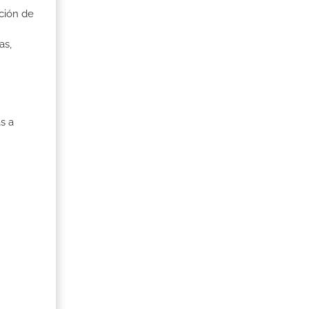
ción de
as,
s a