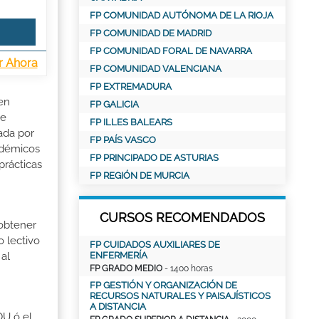
FP COMUNIDAD AUTÓNOMA DE LA RIOJA
FP COMUNIDAD DE MADRID
FP COMUNIDAD FORAL DE NAVARRA
r Ahora
FP COMUNIDAD VALENCIANA
FP EXTREMADURA
 en
FP GALICIA
de
FP ILLES BALEARS
ada por
FP PAÍS VASCO
adémicos
FP PRINCIPADO DE ASTURIAS
prácticas
FP REGIÓN DE MURCIA
CURSOS RECOMENDADOS
 obtener
o lectivo
FP CUIDADOS AUXILIARES DE
ENFERMERÍA
al
FP GRADO MEDIO
- 1400 horas
FP GESTIÓN Y ORGANIZACIÓN DE
RECURSOS NATURALES Y PAISAJÍSTICOS
A DISTANCIA
OU ó el