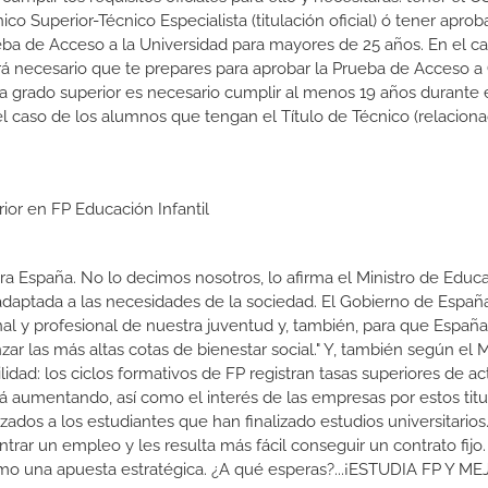
nico Superior-Técnico Especialista (titulación oficial) ó tener aprob
ba de Acceso a la Universidad para mayores de 25 años. En el c
rá necesario que te prepares para aprobar la Prueba de Acceso a
 a grado superior es necesario cumplir al menos 19 años durante 
l caso de los alumnos que tengan el Título de Técnico (relacion
ior en FP Educación Infantil
a España. No lo decimos nosotros, lo afirma el Ministro de Educa
 adaptada a las necesidades de la sociedad. El Gobierno de Españ
nal y profesional de nuestra juventud y, también, para que Españ
r las más altas cotas de bienestar social." Y, también según el M
dad: los ciclos formativos de FP registran tasas superiores de ac
 aumentando, así como el interés de las empresas por estos titu
izados a los estudiantes que han finalizado estudios universitario
ar un empleo y les resulta más fácil conseguir un contrato fijo.
como una apuesta estratégica. ¿A qué esperas?...¡ESTUDIA FP Y M