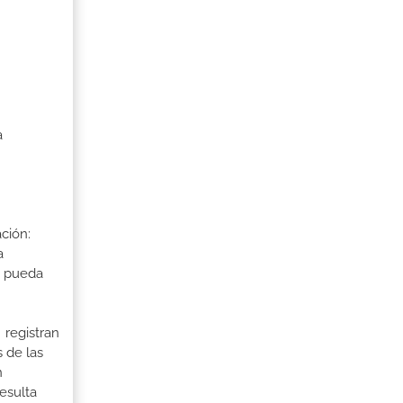
a
ción:
a
a pueda
 registran
 de las
n
esulta