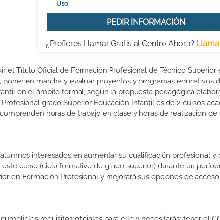
Uso
PEDIR INFORMACIÓN
¿Prefieres Llamar Gratis al Centro Ahora?
Llama
ir el Título Oficial de Formación Profesional de Técnico Superior
ñar, poner en marcha y evaluar proyectos y programas educativos 
nfantil en el ámbito formal, según la propuesta pedagógica elabor
Profesional grado Superior Educación Infantil es de 2 cursos ac
o comprenden horas de trabajo en clase y horas de realización de 
s alumnos interesados en aumentar su cualificación profesional y
o este curso (ciclo formativo de grado superior) durante un períod
rior en Formación Profesional y mejorará sus opciones de acceso 
cumplir los requisitos oficiales para ello y necesitarás: tener el C