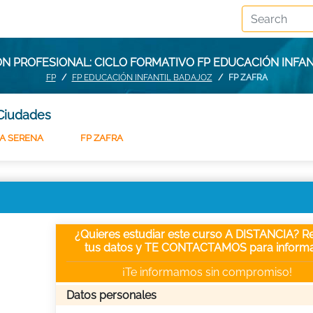
N PROFESIONAL: CICLO FORMATIVO FP EDUCACIÓN INFAN
FP
FP EDUCACIÓN INFANTIL BADAJOZ
FP ZAFRA
 Ciudades
LA SERENA
FP ZAFRA
¿Quieres estudiar este curso A DISTANCIA? Re
tus datos y TE CONTACTAMOS para informa
¡Te informamos sin compromiso!
Datos personales