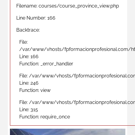
Filename: courses/course_province_view.php
Line Number: 166
Backtrace:
File:
/var/www/vhosts/fpformacionprofesional.com/ht
Line: 166
Function: _error_handler
File: /var/www/vhosts/fpformacionprofesional.co
Line: 246
Function: view
File: /var/www/vhosts/fpformacionprofesional.c
Line: 315
Function: require_once