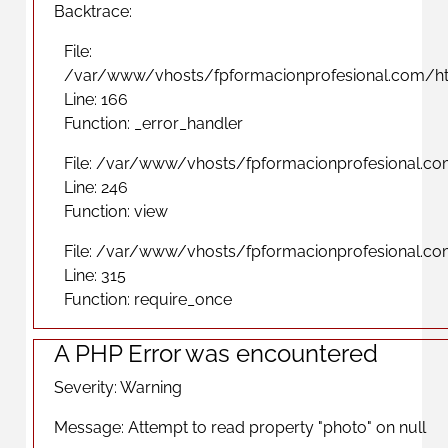
Backtrace:
File:
/var/www/vhosts/fpformacionprofesional.com/ht
Line: 166
Function: _error_handler
File: /var/www/vhosts/fpformacionprofesional.co
Line: 246
Function: view
File: /var/www/vhosts/fpformacionprofesional.c
Line: 315
Function: require_once
A PHP Error was encountered
Severity: Warning
Message: Attempt to read property "photo" on null