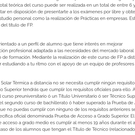
otal teórica del curso puede ser realizada en un total de entre 6
star en disposición de presentarte a los exámenes por libre y obt
estudio personal como la realización de Prácticas en empresas. Es
el título de FP.
orientado a un perfil de alumno que tiene interés en mejorar
ción profesional adaptada a las necesidades del mercado laboral
 de formación. Mediante la realización de este curso de FP a dist
or estudiando a tu ritmo con el apoyo de un equipo de profesores
a Solar Térmica a distancia no se necesita cumplir ningún requisit
Superior tendrás que cumplir los requisitos oficiales para ello. A
curso preuniversitario ó un Título Universitario ó ser Técnico Sup
do el segundo curso de bachillerato ó haber superado la Prueba de
que no puedas cumplir con ninguno de los requisitos anteriores s
cífica oficial denominada Prueba de Acceso a Grado Superior. El
 e acceso a grado medio es cumplir al menos 19 años durante el 
caso de los alumnos que tengan el Título de Técnico (relacionado