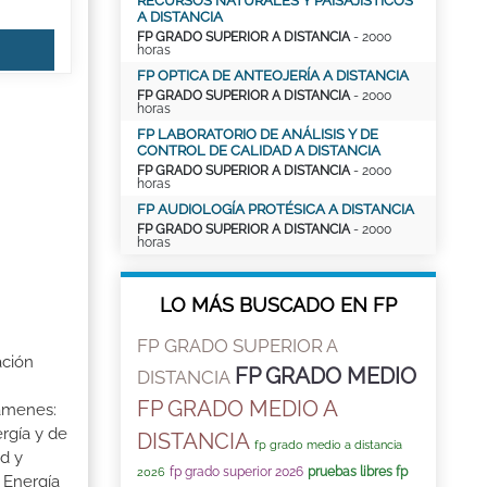
RECURSOS NATURALES Y PAISAJÍSTICOS
A DISTANCIA
FP GRADO SUPERIOR A DISTANCIA
- 2000
horas
FP OPTICA DE ANTEOJERÍA A DISTANCIA
FP GRADO SUPERIOR A DISTANCIA
- 2000
horas
FP LABORATORIO DE ANÁLISIS Y DE
CONTROL DE CALIDAD A DISTANCIA
FP GRADO SUPERIOR A DISTANCIA
- 2000
horas
FP AUDIOLOGÍA PROTÉSICA A DISTANCIA
FP GRADO SUPERIOR A DISTANCIA
- 2000
horas
LO MÁS BUSCADO EN FP
FP GRADO SUPERIOR A
ación
FP GRADO MEDIO
DISTANCIA
FP GRADO MEDIO A
xámenes:
ergía y de
DISTANCIA
fp grado medio a distancia
ad y
fp grado superior 2026
pruebas libres fp
2026
 Energía