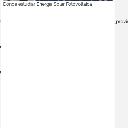
Dónde estudiar Energía Solar Fotovoltaica
tpdocs/application/views/frontend/courses/course_provi
m/httpdocs/application/controllers/Courses.php
om/httpdocs/index.php