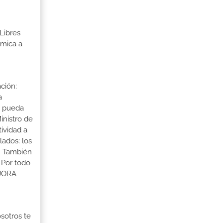
Libres
rmica a
ción:
a
a pueda
inistro de
tividad a
lados: los
s. También
 Por todo
EJORA
osotros te