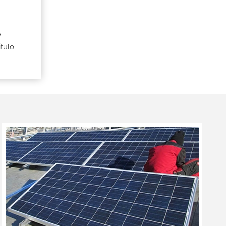
P
itulo