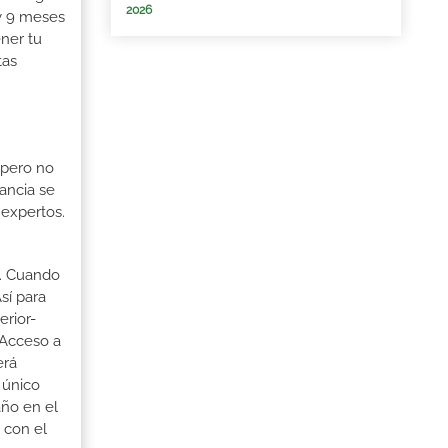
2026
 y 9 meses
ener tu
tas
 pero no
ancia se
 expertos.
o. Cuando
sí para
erior-
 Acceso a
erá
 único
año en el
 con el