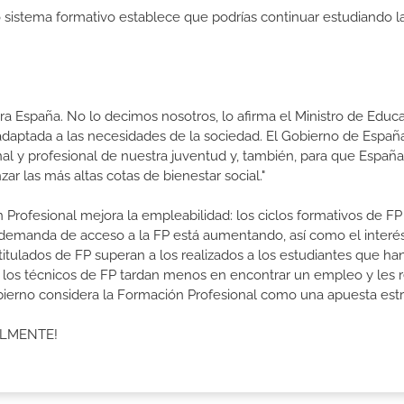
ro sistema formativo establece que podrías continuar estudiando l
a España. No lo decimos nosotros, lo afirma el Ministro de Educa
 adaptada a las necesidades de la sociedad. El Gobierno de Españ
nal y profesional de nuestra juventud y, también, para que Españ
r las más altas cotas de bienestar social."
 Profesional mejora la empleabilidad: los ciclos formativos de FP
a demanda de acceso a la FP está aumentando, así como el interés
 titulados de FP superan a los realizados a los estudiantes que ha
e los técnicos de FP tardan menos en encontrar un empleo y les r
Gobierno considera la Formación Profesional como una apuesta estr
ALMENTE!