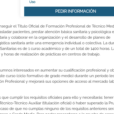
Uso
PEDIR INFORMACIÓN
nseguir el Título Oficial de Formación Profesional de Técnico Me
sladar pacientes, prestar atención básica sanitaria y psicológica 
itaria y colaborar en la organización y el desarrollo de planes de
gística sanitaria ante una emergencia individual o colectiva. La du
nitarias es de 1 curso académico y de un total de 1400 horas. L
y horas de realización de prácticas en centros de trabajo.
lumnos interesados en aumentar su cualificación profesional y ob
este curso (ciclo formativo de grado medio) durante un período lec
ón Profesional y mejorará sus opciones de acceso al mercado lab
que cumplir los requisitos oficiales para ello y necesitarás: tener
nico-Técnico Auxiliar (titulación oficial) ó haber superado la P
 caso de que no cumplas ninguno de los requisitos anteriores ser