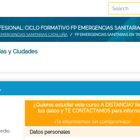
ESIONAL: CICLO FORMATIVO FP EMERGENCIAS SANITARI
 EMERGENCIAS SANITARIAS CATALUÑA
FP EMERGENCIAS SANITARIAS EN 
ias y Ciudades
A
¿Quieres estudiar este curso A DISTANCIA? Re
tus datos y TE CONTACTAMOS para informa
¡Te informamos sin compromiso!
Medio
Datos personales