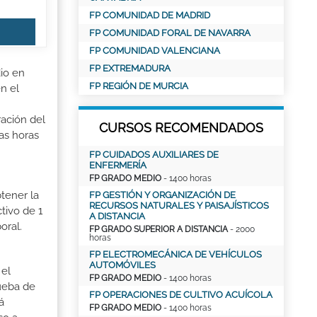
FP COMUNIDAD DE MADRID
FP COMUNIDAD FORAL DE NAVARRA
FP COMUNIDAD VALENCIANA
FP EXTREMADURA
dio en
FP REGIÓN DE MURCIA
en el
ración del
CURSOS RECOMENDADOS
as horas
FP CUIDADOS AUXILIARES DE
ENFERMERÍA
FP GRADO MEDIO
- 1400 horas
tener la
FP GESTIÓN Y ORGANIZACIÓN DE
RECURSOS NATURALES Y PAISAJÍSTICOS
tivo de 1
A DISTANCIA
oral.
FP GRADO SUPERIOR A DISTANCIA
- 2000
horas
FP ELECTROMECÁNICA DE VEHÍCULOS
AUTOMÓVILES
 el
FP GRADO MEDIO
- 1400 horas
rueba de
FP OPERACIONES DE CULTIVO ACUÍCOLA
á
FP GRADO MEDIO
- 1400 horas