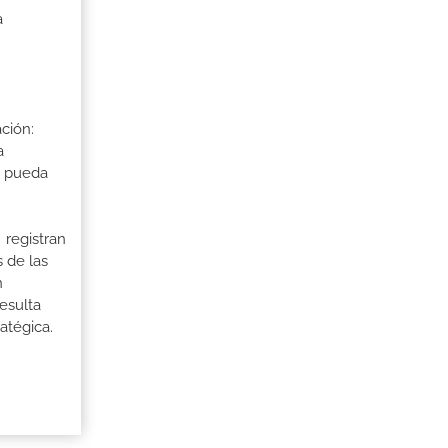
a
ción:
a
a pueda
 registran
 de las
n
esulta
atégica.