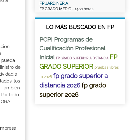
so a
FP JARDINERÍA
FP GRADO MEDIO
- 1400 horas
LO MÁS BUSCADO EN FP
PCPI Programas de
ción:
Cualificación Profesional
a
FP
Inicial
FP GRADO SUPERIOR A DISTANCIA
a pueda
GRADO SUPERIOR
inistro de
pruebas libres
tividad a
fp grado superior a
fp 2026
lados: los
distancia 2026
fp grado
s. También
superior 2026
 Por todo
EJORA
 Empresa