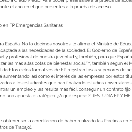
cceso a Grado Medio. Para poder presentarse a la prueba de acce
ante el año en el que presentes a la prueba de acceso.
io en FP Emergencias Sanitarias
a España. No lo decimos nosotros, lo afirma el Ministro de Educa
 adaptada a las necesidades de la sociedad. El Gobierno de Españ
nal y profesional de nuestra juventud y, también, para que Españ
r las más altas cotas de bienestar social." Y, también según el M
dad: los ciclos formativos de FP registran tasas superiores de ac
 aumentando, así como el interés de las empresas por estos titu
izados a los estudiantes que han finalizado estudios universitario
ar un empleo y les resulta más fácil conseguir un contrato fijo.
como una apuesta estratégica. ¿A qué esperas?...¡ESTUDIA FP Y M
de obtener sin la acreditación de haber realizado las Prácticas en
os de Trabajo).