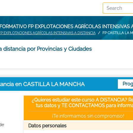
FORMATIVO FP EXPLOTACIONES AGRÍCOLAS INTENSIVAS 
FP EXPLOTACIONES AGRÍCOLAS INTENSIVAS A DISTANCIA
FP CASTILLA LA
a distancia por Provincias y Ciudades
distancia en CASTILLA LA MANCHA
Pro
¿Quieres estudiar este curso A DISTANCIA? Re
tus datos y TE CONTACTAMOS para informa
¡Te informamos sin compromiso!
de
Datos personales