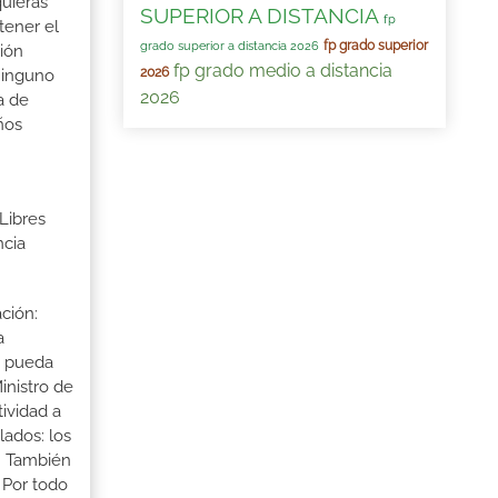
quieras
SUPERIOR A DISTANCIA
fp
tener el
fp grado superior
grado superior a distancia 2026
ión
fp grado medio a distancia
2026
ninguno
2026
a de
ños
Libres
ncia
ción:
a
a pueda
inistro de
tividad a
lados: los
s. También
 Por todo