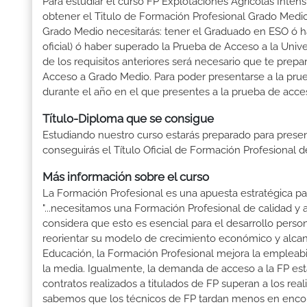
Para estudiar el curso FP Explotaciones Agrícolas Intens
obtener el Titulo de Formación Profesional Grado Medio t
Grado Medio necesitarás: tener el Graduado en ESO ó hab
oficial) ó haber superado la Prueba de Acceso a la Uni
de los requisitos anteriores será necesario que te prep
Acceso a Grado Medio. Para poder presentarse a la pru
durante el año en el que presentes a la prueba de acce
Título-Diploma que se consigue
Estudiando nuestro curso estarás preparado para presen
conseguirás el Título Oficial de Formación Profesional 
Más información sobre el curso
La Formación Profesional es una apuesta estratégica par
"...necesitamos una Formación Profesional de calidad y
considera que esto es esencial para el desarrollo perso
reorientar su modelo de crecimiento económico y alcanza
Educación, la Formación Profesional mejora la empleabili
la media. Igualmente, la demanda de acceso a la FP está
contratos realizados a titulados de FP superan a los real
sabemos que los técnicos de FP tardan menos en encontr