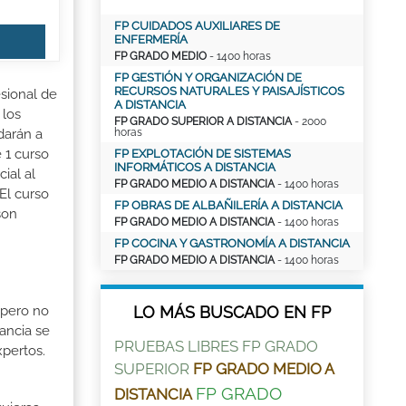
FP CUIDADOS AUXILIARES DE
ENFERMERÍA
FP GRADO MEDIO
- 1400 horas
FP GESTIÓN Y ORGANIZACIÓN DE
RECURSOS NATURALES Y PAISAJÍSTICOS
esional de
A DISTANCIA
 los
FP GRADO SUPERIOR A DISTANCIA
- 2000
horas
darán a
 1 curso
FP EXPLOTACIÓN DE SISTEMAS
INFORMÁTICOS A DISTANCIA
ial al
FP GRADO MEDIO A DISTANCIA
- 1400 horas
El curso
FP OBRAS DE ALBAÑILERÍA A DISTANCIA
son
FP GRADO MEDIO A DISTANCIA
- 1400 horas
FP COCINA Y GASTRONOMÍA A DISTANCIA
FP GRADO MEDIO A DISTANCIA
- 1400 horas
LO MÁS BUSCADO EN FP
 pero no
ancia se
PRUEBAS LIBRES FP GRADO
xpertos.
SUPERIOR
FP GRADO MEDIO A
FP GRADO
DISTANCIA