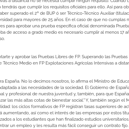
ivas a distancia no se necesita cumplir ningún requisito. Cuando 
endrás que cumplir los requisitos oficiales para ello. Así para ob
er superado el 2º de BUP ó ser Técnico-Técnico Auxiliar (titulac
versidad para mayores de 25 años. En el caso de que no cumplas 
ares para aprobar una prueba específica oficial denominada Prueb
eba de acceso a grado medio es necesario cumplir al menos 17 a
so.
tarte y aprobar las Pruebas Libres de FP. Superando las Pruebas 
de Técnico Medio en FP Explotaciones Agrícolas Intensivas a dista
a España. No lo decimos nosotros, lo afirma el Ministro de Educa
 adaptada a las necesidades de la sociedad. El Gobierno de Españ
nal y profesional de nuestra juventud y, también, para que Españ
r las más altas cotas de bienestar social." Y, también según el M
dad: los ciclos formativos de FP registran tasas superiores de ac
 aumentando, así como el interés de las empresas por estos titu
izados a los estudiantes que han finalizado estudios universitario
ar un empleo y les resulta más fácil conseguir un contrato fijo.