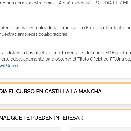
como una apuesta estratégica. ¿A qué esperas?...¡ESTUDIA FP Y M
btener sin haber realizado las Prácticas en Empresa. Por tanto, n
n nuestras empresas colaboradoras.
as a distancia:Los objetivos fundamentales del curso FP Explotac
ormarte adecuadamente para obtener el Titulo Oficial de FP.Una ve
del Curso
IA EL CURSO EN CASTILLA LA MANCHA
AL QUE TE PUEDEN INTERESAR