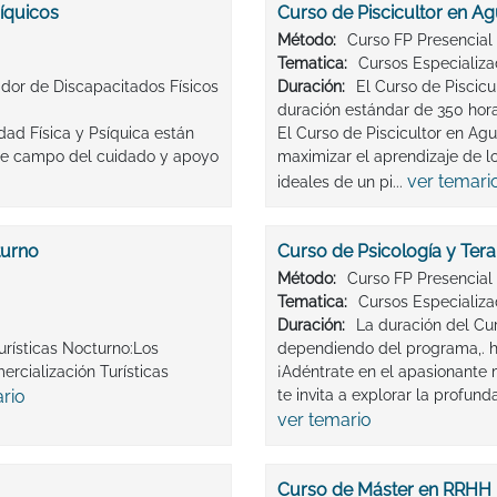
íquicos
Curso de Piscicultor en Ag
Método:
Curso FP Presencial
Tematica:
Cursos Especializ
dor de Discapacitados Físicos
Duración:
El Curso de Piscicu
duración estándar de 350 hor
ad Física y Psíquica están
El Curso de Piscicultor en Ag
nte campo del cuidado y apoyo
maximizar el aprendizaje de lo
ver temari
ideales de un pi...
turno
Curso de Psicología y Ter
Método:
Curso FP Presencial
Tematica:
Cursos Especializ
Duración:
La duración del Cu
urísticas Nocturno:Los
dependiendo del programa,. 
rcialización Turísticas
¡Adéntrate en el apasionante 
rio
te invita a explorar la profun
ver temario
Curso de Máster en RRHH