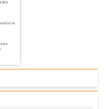
EJORA
osotros te
iones
z