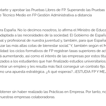
tarte y aprobar las Pruebas Libres de FP. Superando las Pruebas 
de Técnico Medio en FP Gestión Administrativa a distancia
a España. No lo decimos nosotros, lo afirma el Ministro de Educa
 adaptada a las necesidades de la sociedad. El Gobierno de Españ
nal y profesional de nuestra juventud y, también, para que Españ
r las más altas cotas de bienestar social." Y, también según el M
dad: los ciclos formativos de FP registran tasas superiores de ac
 aumentando, así como el interés de las empresas por estos titu
izados a los estudiantes que han finalizado estudios universitario
ar un empleo y les resulta más fácil conseguir un contrato fijo.
como una apuesta estratégica. ¿A qué esperas?...¡ESTUDIA FP Y M
btener sin haber realizado las Prácticas en Empresa. Por tanto, n
n nuestras empresas colaboradoras.