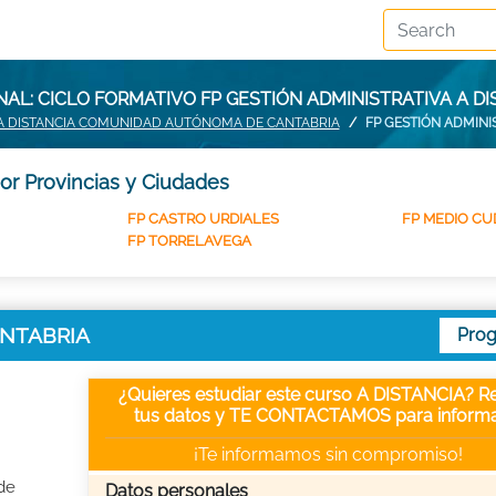
AL: CICLO FORMATIVO FP GESTIÓN ADMINISTRATIVA A DI
 A DISTANCIA COMUNIDAD AUTÓNOMA DE CANTABRIA
FP GESTIÓN ADMINI
por Provincias y Ciudades
FP CASTRO URDIALES
FP MEDIO C
FP TORRELAVEGA
CANTABRIA
Pro
¿Quieres estudiar este curso A DISTANCIA? Re
tus datos y TE CONTACTAMOS para informa
¡Te informamos sin compromiso!
de
Datos personales