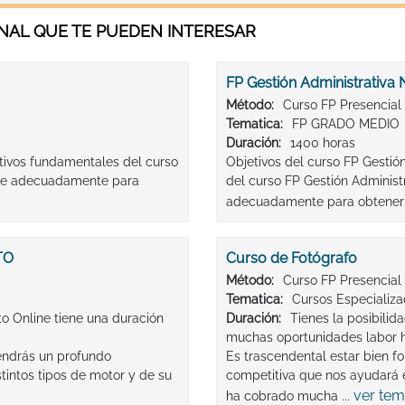
AL QUE TE PUEDEN INTERESAR
FP Gestión Administrativa
Método:
Curso FP Presencial
Tematica:
FP GRADO MEDIO
Duración:
1400 horas
etivos fundamentales del curso
Objetivos del curso FP Gestió
arte adecuadamente para
del curso FP Gestión Administ
adecuadamente para obtener el
TO
Curso de Fotógrafo
Método:
Curso FP Presencial
Tematica:
Cursos Especializ
to Online tiene una duración
Duración:
Tienes la posibilid
muchas oportunidades labor 
tendrás un profundo
Es trascendental estar bien f
tintos tipos de motor y de su
competitiva que nos ayudará e
ver tem
ha cobrado mucha ...