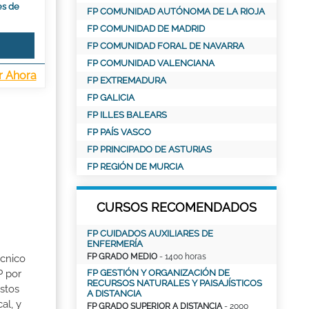
es de
FP COMUNIDAD AUTÓNOMA DE LA RIOJA
FP COMUNIDAD DE MADRID
FP COMUNIDAD FORAL DE NAVARRA
FP COMUNIDAD VALENCIANA
r Ahora
FP EXTREMADURA
FP GALICIA
FP ILLES BALEARS
FP PAÍS VASCO
FP PRINCIPADO DE ASTURIAS
FP REGIÓN DE MURCIA
CURSOS RECOMENDADOS
FP CUIDADOS AUXILIARES DE
ENFERMERÍA
FP GRADO MEDIO
- 1400 horas
écnico
P por
FP GESTIÓN Y ORGANIZACIÓN DE
RECURSOS NATURALES Y PAISAJÍSTICOS
stos
A DISTANCIA
al, y
FP GRADO SUPERIOR A DISTANCIA
- 2000