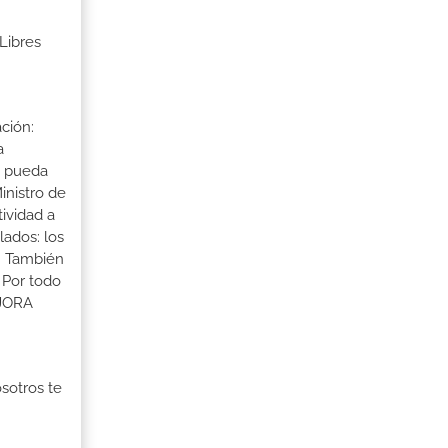
Libres
ción:
a
a pueda
inistro de
tividad a
lados: los
s. También
 Por todo
EJORA
osotros te