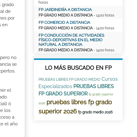
horas
l grado
FP JARDINERÍA A DISTANCIA
tal de
FP GRADO MEDIO A DISTANCIA
- 1400 horas
nes por
FP COMERCIO A DISTANCIA
s en
FP GRADO MEDIO A DISTANCIA
- 1400 horas
FP CONDUCCIÓN DE ACTIVIDADES
FÍSICO-DEPORTIVAS EN EL MEDIO
NATURAL A DISTANCIA
FP GRADO MEDIO A DISTANCIA
- 1400 horas
 pero no
ancia se
LO MÁS BUSCADO EN FP
xpertos.
Cursos
PRUEBAS LIBRES FP GRADO MEDIO
Especializados
PRUEBAS LIBRES
ner el
FP GRADO SUPERIOR
fp grado superior
rado
pruebas libres fp grado
ial) ó
2026
e los
superior 2026
fp grado medio 2026
cceso a
te el año