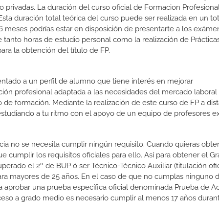
o privadas. La duración del curso oficial de Formacion Profesiona
sta duración total teórica del curso puede ser realizada en un to
 6 meses podrías estar en disposición de presentarte a los exáme
de tanto horas de estudio personal como la realización de Práctica
ra la obtención del título de FP.
ientado a un perfil de alumno que tiene interés en mejorar
ción profesional adaptada a las necesidades del mercado laboral
 de formación. Mediante la realización de este curso de FP a dist
estudiando a tu ritmo con el apoyo de un equipo de profesores e
ncia no se necesita cumplir ningún requisito. Cuando quieras obte
cumplir los requisitos oficiales para ello. Así para obtener el G
rado el 2º de BUP ó ser Técnico-Técnico Auxiliar (titulación ofic
ara mayores de 25 años. En el caso de que no cumplas ninguno d
ara aprobar una prueba específica oficial denominada Prueba de A
ceso a grado medio es necesario cumplir al menos 17 años duran