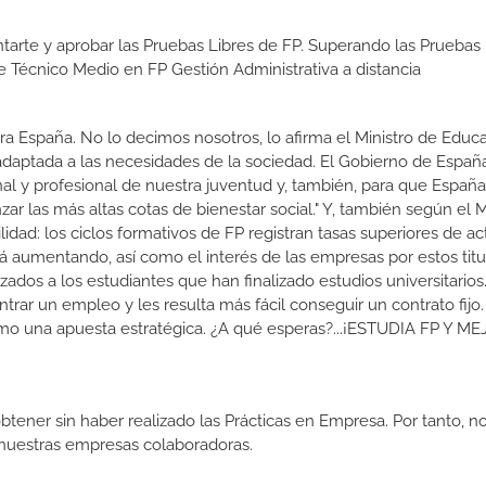
tarte y aprobar las Pruebas Libres de FP. Superando las Pruebas 
de Técnico Medio en FP Gestión Administrativa a distancia
a España. No lo decimos nosotros, lo afirma el Ministro de Educa
 adaptada a las necesidades de la sociedad. El Gobierno de Españ
nal y profesional de nuestra juventud y, también, para que Españ
r las más altas cotas de bienestar social." Y, también según el M
dad: los ciclos formativos de FP registran tasas superiores de ac
 aumentando, así como el interés de las empresas por estos titu
izados a los estudiantes que han finalizado estudios universitario
ar un empleo y les resulta más fácil conseguir un contrato fijo.
como una apuesta estratégica. ¿A qué esperas?...¡ESTUDIA FP Y M
btener sin haber realizado las Prácticas en Empresa. Por tanto, n
n nuestras empresas colaboradoras.