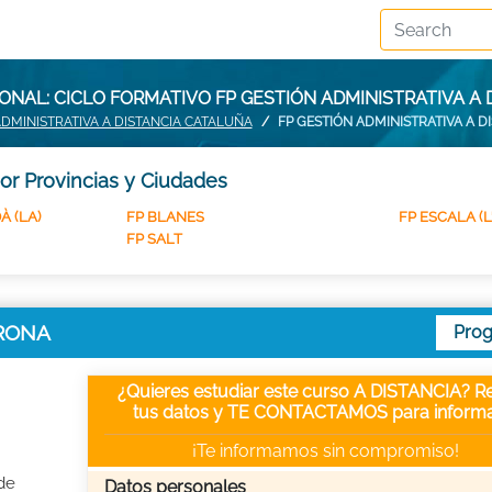
NAL: CICLO FORMATIVO FP GESTIÓN ADMINISTRATIVA A 
ADMINISTRATIVA A DISTANCIA CATALUÑA
FP GESTIÓN ADMINISTRATIVA A D
por Provincias y Ciudades
À (LA)
FP BLANES
FP ESCALA (L'
FP SALT
GIRONA
Pro
¿Quieres estudiar este curso A DISTANCIA? Re
tus datos y TE CONTACTAMOS para informa
¡Te informamos sin compromiso!
de
Datos personales