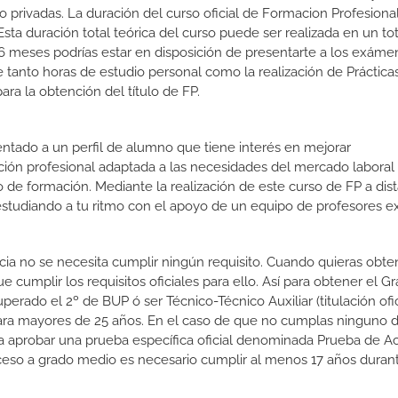
o privadas. La duración del curso oficial de Formacion Profesiona
sta duración total teórica del curso puede ser realizada en un to
 6 meses podrías estar en disposición de presentarte a los exáme
de tanto horas de estudio personal como la realización de Práctica
ra la obtención del título de FP.
ientado a un perfil de alumno que tiene interés en mejorar
ción profesional adaptada a las necesidades del mercado laboral
 de formación. Mediante la realización de este curso de FP a dist
estudiando a tu ritmo con el apoyo de un equipo de profesores e
ncia no se necesita cumplir ningún requisito. Cuando quieras obte
cumplir los requisitos oficiales para ello. Así para obtener el G
rado el 2º de BUP ó ser Técnico-Técnico Auxiliar (titulación ofic
ara mayores de 25 años. En el caso de que no cumplas ninguno d
ara aprobar una prueba específica oficial denominada Prueba de A
ceso a grado medio es necesario cumplir al menos 17 años duran