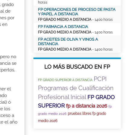
horas
l grado
FP OPERACIONES DE PROCESO DE PASTA
tal de
Y PAPEL A DISTANCIA
nes por
FP GRADO MEDIO A DISTANCIA
- 1400 horas
s en
FP FARMACIA A DISTANCIA
FP GRADO MEDIO A DISTANCIA
- 1400 horas
FP ACEITES DE OLIVA Y VINOS A
DISTANCIA
FP GRADO MEDIO A DISTANCIA
- 1400 horas
 pero no
ancia se
LO MÁS BUSCADO EN FP
xpertos.
PCPI
FP GRADO SUPERIOR A DISTANCIA
Programas de Cualificación
ner el
rado
Profesional Inicial
FP GRADO
ial) ó
SUPERIOR
fp a distancia 2026
fp
e los
pruebas libres fp grado
grado medio 2026
cceso a
medio 2026
te el año