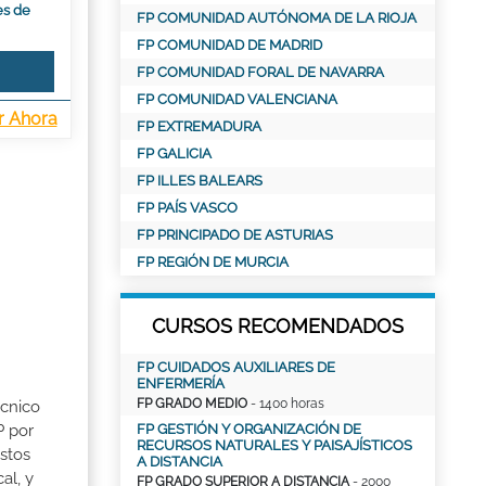
es de
FP COMUNIDAD AUTÓNOMA DE LA RIOJA
FP COMUNIDAD DE MADRID
FP COMUNIDAD FORAL DE NAVARRA
FP COMUNIDAD VALENCIANA
r Ahora
FP EXTREMADURA
FP GALICIA
FP ILLES BALEARS
FP PAÍS VASCO
FP PRINCIPADO DE ASTURIAS
FP REGIÓN DE MURCIA
CURSOS RECOMENDADOS
FP CUIDADOS AUXILIARES DE
ENFERMERÍA
FP GRADO MEDIO
- 1400 horas
écnico
P por
FP GESTIÓN Y ORGANIZACIÓN DE
RECURSOS NATURALES Y PAISAJÍSTICOS
stos
A DISTANCIA
al, y
FP GRADO SUPERIOR A DISTANCIA
- 2000