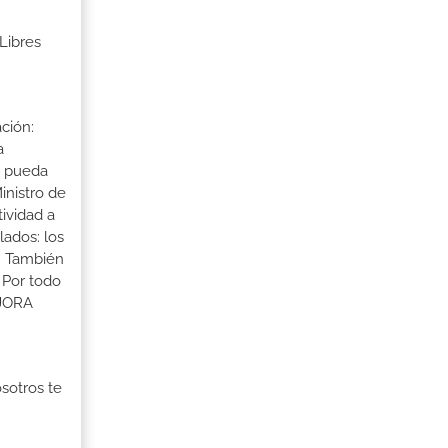
Libres
ción:
a
a pueda
inistro de
tividad a
lados: los
s. También
 Por todo
EJORA
osotros te