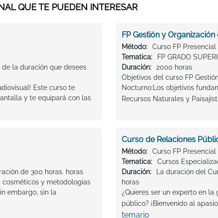
AL QUE TE PUEDEN INTERESAR
FP Gestión y Organización 
Método:
Curso FP Presencial
Tematica:
FP GRADO SUPER
 de la duración que desees
Duración:
2000 horas
Objetivos del curso FP Gestió
iovisual! Este curso te
Nocturno:Los objetivos funda
antalla y te equipará con las
Recursos Naturales y Paisajíst
Curso de Relaciones Públi
Método:
Curso FP Presencial
Tematica:
Cursos Especializ
ración de 300 horas. horas
Duración:
La duración del Cur
s cosméticos y metodologías
horas
in embargo, sin la
¿Quieres ser un experto en la 
público? ¡Bienvenido al apasi
temario