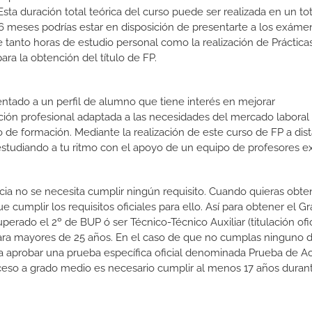
sta duración total teórica del curso puede ser realizada en un to
 6 meses podrías estar en disposición de presentarte a los exáme
de tanto horas de estudio personal como la realización de Práctica
ra la obtención del título de FP.
ientado a un perfil de alumno que tiene interés en mejorar
ción profesional adaptada a las necesidades del mercado laboral
 de formación. Mediante la realización de este curso de FP a dist
estudiando a tu ritmo con el apoyo de un equipo de profesores e
ncia no se necesita cumplir ningún requisito. Cuando quieras obte
cumplir los requisitos oficiales para ello. Así para obtener el G
rado el 2º de BUP ó ser Técnico-Técnico Auxiliar (titulación ofic
ara mayores de 25 años. En el caso de que no cumplas ninguno d
ara aprobar una prueba específica oficial denominada Prueba de A
ceso a grado medio es necesario cumplir al menos 17 años duran