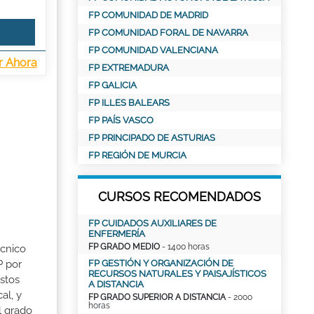
FP COMUNIDAD DE MADRID
FP COMUNIDAD FORAL DE NAVARRA
FP COMUNIDAD VALENCIANA
r Ahora
FP EXTREMADURA
FP GALICIA
FP ILLES BALEARS
FP PAÍS VASCO
FP PRINCIPADO DE ASTURIAS
FP REGIÓN DE MURCIA
CURSOS RECOMENDADOS
FP CUIDADOS AUXILIARES DE
ENFERMERÍA
FP GRADO MEDIO
- 1400 horas
écnico
P por
FP GESTIÓN Y ORGANIZACIÓN DE
RECURSOS NATURALES Y PAISAJÍSTICOS
stos
A DISTANCIA
al, y
FP GRADO SUPERIOR A DISTANCIA
- 2000
horas
l grado