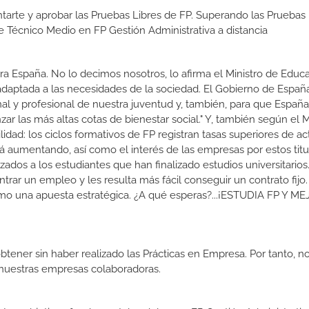
tarte y aprobar las Pruebas Libres de FP. Superando las Pruebas 
de Técnico Medio en FP Gestión Administrativa a distancia
a España. No lo decimos nosotros, lo afirma el Ministro de Educa
 adaptada a las necesidades de la sociedad. El Gobierno de Españ
nal y profesional de nuestra juventud y, también, para que Españ
r las más altas cotas de bienestar social." Y, también según el M
dad: los ciclos formativos de FP registran tasas superiores de ac
 aumentando, así como el interés de las empresas por estos titu
izados a los estudiantes que han finalizado estudios universitario
ar un empleo y les resulta más fácil conseguir un contrato fijo.
como una apuesta estratégica. ¿A qué esperas?...¡ESTUDIA FP Y M
btener sin haber realizado las Prácticas en Empresa. Por tanto, n
n nuestras empresas colaboradoras.