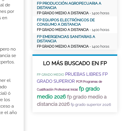
FP PRODUCCIÓN AGROPECUARIA A
tal de
DISTANCIA
nes por
FP GRADO MEDIO A DISTANCIA
- 1400 horas
s en
FP EQUIPOS ELECTRÓNICOS DE
CONSUMO A DISTANCIA
FP GRADO MEDIO A DISTANCIA
- 1400 horas
FP EMERGENCIAS SANITARIAS A
DISTANCIA
FP GRADO MEDIO A DISTANCIA
- 1400 horas
 pero no
ancia se
xpertos.
LO MÁS BUSCADO EN FP
PRUEBAS LIBRES FP
FP GRADO MEDIO
ner el
GRADO SUPERIOR
PCPI Programas de
rado
fp grado
Cualificación Profesional Inicial
ial) ó
medio 2026
fp grado medio a
e los
distancia 2026
fp grado superior 2026
cceso a
te el año