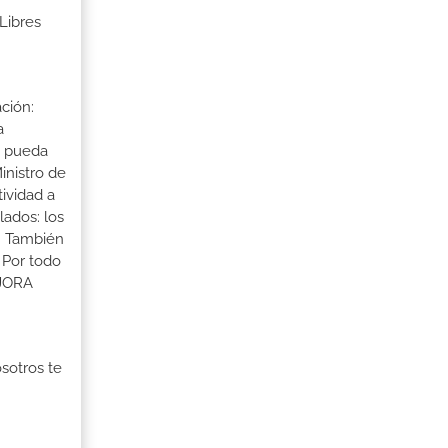
Libres
ción:
a
a pueda
inistro de
tividad a
lados: los
s. También
 Por todo
EJORA
osotros te