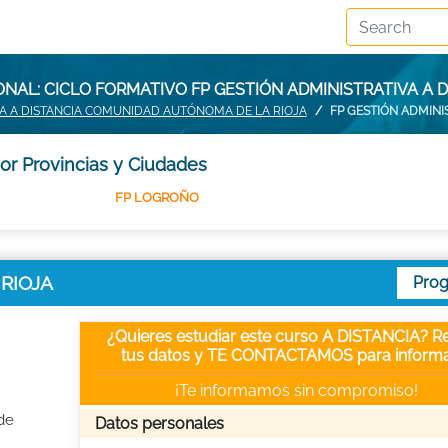
AL: CICLO FORMATIVO FP GESTIÓN ADMINISTRATIVA A D
VA A DISTANCIA COMUNIDAD AUTÓNOMA DE LA RIOJA
FP GESTIÓN ADMINIS
por Provincias y Ciudades
FP LOGROÑO
A RIOJA
Pro
¿Quieres estudiar este curso A DISTANCIA? Re
tus datos y TE CONTACTAMOS para informa
¡Te informamos sin compromiso!
de
Datos personales