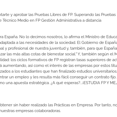
tarte y aprobar las Pruebas Libres de FP. Superando las Pruebas 
de Técnico Medio en FP Gestión Administrativa a distancia
a España. No lo decimos nosotros, lo afirma el Ministro de Educa
 adaptada a las necesidades de la sociedad. El Gobierno de Españ
nal y profesional de nuestra juventud y, también, para que Españ
r las más altas cotas de bienestar social." Y, también según el M
dad: los ciclos formativos de FP registran tasas superiores de ac
 aumentando, así como el interés de las empresas por estos titu
izados a los estudiantes que han finalizado estudios universitario
ar un empleo y les resulta más fácil conseguir un contrato fijo.
como una apuesta estratégica. ¿A qué esperas?...¡ESTUDIA FP Y M
btener sin haber realizado las Prácticas en Empresa. Por tanto, n
n nuestras empresas colaboradoras.