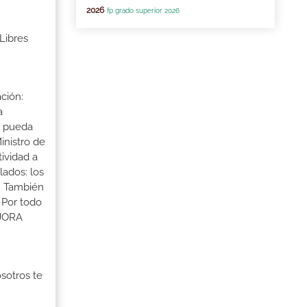
2026
fp grado superior 2026
Libres
ción:
a
a pueda
inistro de
tividad a
lados: los
s. También
 Por todo
EJORA
osotros te