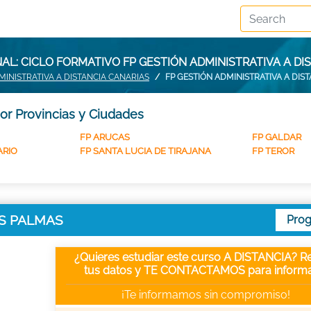
L: CICLO FORMATIVO FP GESTIÓN ADMINISTRATIVA A DI
MINISTRATIVA A DISTANCIA CANARIAS
FP GESTIÓN ADMINISTRATIVA A DIS
por Provincias y Ciudades
FP ARUCAS
FP GALDAR
ARIO
FP SANTA LUCIA DE TIRAJANA
FP TEROR
LAS PALMAS
Pro
¿Quieres estudiar este curso A DISTANCIA? Re
tus datos y TE CONTACTAMOS para informa
¡Te informamos sin compromiso!