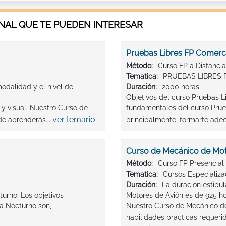
AL QUE TE PUEDEN INTERESAR
Pruebas Libres FP Comerci
Método:
Curso FP a Distancia
Tematica:
PRUEBAS LIBRES 
odalidad y el nivel de
Duración:
2000 horas
Objetivos del curso Pruebas L
y visual. Nuestro Curso de
fundamentales del curso Prue
ver temario
nde aprenderás...
principalmente, formarte ade
Curso de Mecánico de Mot
Método:
Curso FP Presencial
Tematica:
Cursos Especializ
Duración:
La duración estipu
turno: Los objetivos
Motores de Avión es de 925 h
a Nocturno son,
Nuestro Curso de Mecánico de
habilidades prácticas requerid