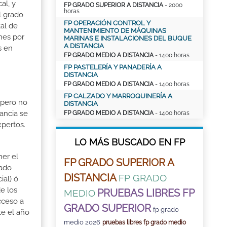
al, y
FP GRADO SUPERIOR A DISTANCIA
- 2000
horas
l grado
FP OPERACIÓN CONTROL Y
tal de
MANTENIMIENTO DE MÁQUINAS
nes por
MARINAS E INSTALACIONES DEL BUQUE
A DISTANCIA
s en
FP GRADO MEDIO A DISTANCIA
- 1400 horas
FP PASTELERÍA Y PANADERÍA A
DISTANCIA
FP GRADO MEDIO A DISTANCIA
- 1400 horas
FP CALZADO Y MARROQUINERÍA A
 pero no
DISTANCIA
ancia se
FP GRADO MEDIO A DISTANCIA
- 1400 horas
xpertos.
LO MÁS BUSCADO EN FP
ner el
FP GRADO SUPERIOR A
rado
DISTANCIA
FP GRADO
ial) ó
e los
PRUEBAS LIBRES FP
MEDIO
cceso a
GRADO SUPERIOR
fp grado
te el año
medio 2026
pruebas libres fp grado medio