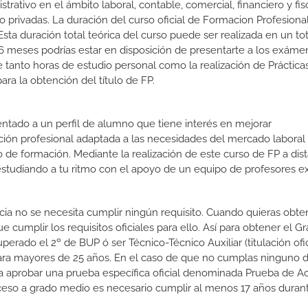
rativo en el ámbito laboral, contable, comercial, financiero y fisc
o privadas. La duración del curso oficial de Formacion Profesiona
sta duración total teórica del curso puede ser realizada en un to
 6 meses podrías estar en disposición de presentarte a los exáme
de tanto horas de estudio personal como la realización de Práctica
ra la obtención del título de FP.
ientado a un perfil de alumno que tiene interés en mejorar
ción profesional adaptada a las necesidades del mercado laboral
 de formación. Mediante la realización de este curso de FP a dist
estudiando a tu ritmo con el apoyo de un equipo de profesores e
ncia no se necesita cumplir ningún requisito. Cuando quieras obte
cumplir los requisitos oficiales para ello. Así para obtener el G
rado el 2º de BUP ó ser Técnico-Técnico Auxiliar (titulación ofic
ara mayores de 25 años. En el caso de que no cumplas ninguno d
ara aprobar una prueba específica oficial denominada Prueba de A
ceso a grado medio es necesario cumplir al menos 17 años duran