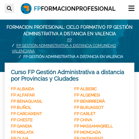
FORMACION PROFESIONAL: CICLO FORMATIVO FP GESTIÓN
ADMINISTRATIVA A DISTANCIA EN VALENCIA
FP
FP GESTIÓN ADMINISTRATIVA A DISTANCIA COMUNIDAD
VALENCIANA
FP GESTIÓN ADMINISTRATIVA A DISTANCIA EN VALENCIA
Curso FP Gestión Administrativa a distancia
por Provincias y Ciudades
FP ALBAIDA
FP ALBERIC
FP ALFAFAR
FP ALGEMESI
FP BENAGUASIL
FP BENIRREDRÀ
FP BUÑOL
FP BURJASSOT
FP CARCAIXENT
FP CARLET
FP CHESTE
FP CHIVA
FP GANDIA
FP MASSAMAGRELL
FP MISLATA
FP MONCADA
FP OLIVA
FP ONTINYENT