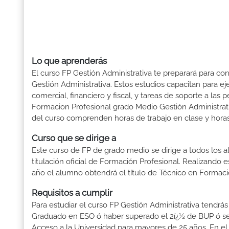
Lo que aprenderás
El curso FP Gestión Administrativa te preparará para co
Gestión Administrativa. Estos estudios capacitan para ej
comercial, financiero y fiscal, y tareas de soporte a las
Formacion Profesional grado Medio Gestión Administrati
del curso comprenden horas de trabajo en clase y horas 
Curso que se dirige a
Este curso de FP de grado medio se dirige a todos los a
titulación oficial de Formación Profesional. Realizando 
año el alumno obtendrá el título de Técnico en Formaci
Requisitos a cumplir
Para estudiar el curso FP Gestión Administrativa tendrás q
Graduado en ESO ó haber superado el 2ï¿½ de BUP ó ser T
Acceso a la Universidad para mayores de 25 años. En el