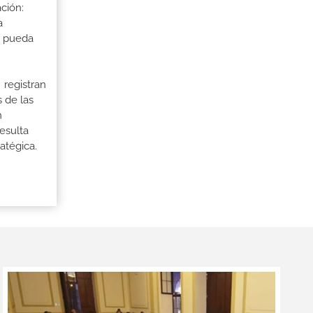
ción:
a
a pueda
 registran
 de las
n
esulta
atégica.