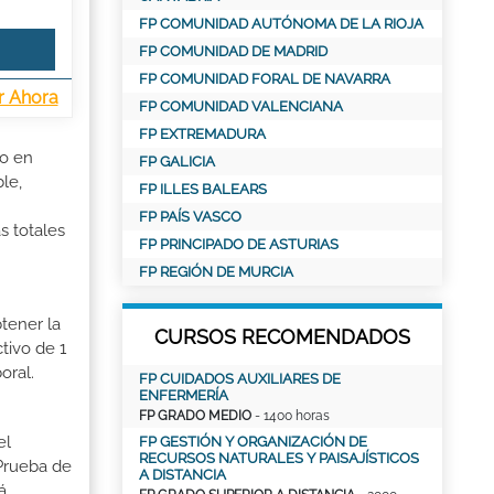
FP COMUNIDAD AUTÓNOMA DE LA RIOJA
FP COMUNIDAD DE MADRID
FP COMUNIDAD FORAL DE NAVARRA
r Ahora
FP COMUNIDAD VALENCIANA
FP EXTREMADURA
io en
FP GALICIA
le,
FP ILLES BALEARS
FP PAÍS VASCO
s totales
FP PRINCIPADO DE ASTURIAS
FP REGIÓN DE MURCIA
tener la
CURSOS RECOMENDADOS
tivo de 1
oral.
FP CUIDADOS AUXILIARES DE
ENFERMERÍA
FP GRADO MEDIO
- 1400 horas
el
FP GESTIÓN Y ORGANIZACIÓN DE
RECURSOS NATURALES Y PAISAJÍSTICOS
 Prueba de
A DISTANCIA
á