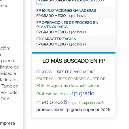
FP GRADO SUPERIOR A DISTANCIA
- 2000
horas
so a
FP EXPLOTACIONES GANADERAS
FP GRADO MEDIO
- 1400 horas
FP OPERACIONES DE PROCESO EN
PLANTA QUÍMICA
FP GRADO MEDIO
- 1400 horas
FP CARACTERIZACIÓN
FP GRADO MEDIO
- 1400 horas
ción:
a
LO MÁS BUSCADO EN FP
a pueda
inistro de
PRUEBAS LIBRES FP GRADO MEDIO
tividad a
PRUEBAS LIBRES FP GRADO SUPERIOR
lados: los
PCPI Programas de Cualificación
s. También
fp grado
 Por todo
Profesional Inicial
EJORA
medio 2026
fp grado superior 2026
pruebas libres fp grado superior 2026
 Empresa