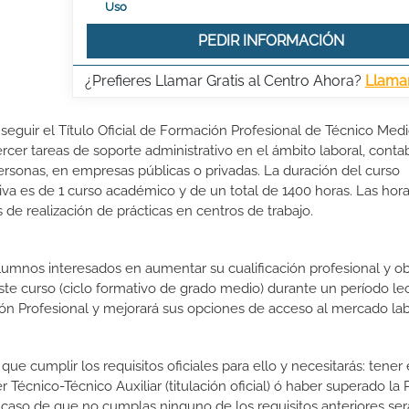
Uso
PEDIR INFORMACIÓN
¿Prefieres Llamar Gratis al Centro Ahora?
Llama
nseguir el Título Oficial de Formación Profesional de Técnico Med
ercer tareas de soporte administrativo en el ámbito laboral, contab
 personas, en empresas públicas o privadas. La duración del curso
va es de 1 curso académico y de un total de 1400 horas. Las hora
de realización de prácticas en centros de trabajo.
lumnos interesados en aumentar su cualificación profesional y ob
este curso (ciclo formativo de grado medio) durante un período lec
ón Profesional y mejorará sus opciones de acceso al mercado lab
ue cumplir los requisitos oficiales para ello y necesitarás: tener 
écnico-Técnico Auxiliar (titulación oficial) ó haber superado la
 caso de que no cumplas ninguno de los requisitos anteriores ser