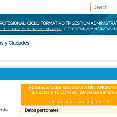
OFESIONAL: CICLO FORMATIVO FP GESTIÓN ADMINISTRA
FP GESTIÓN ADMINISTRATIVA PAÍS VASCO
FP GESTIÓN ADMINISTRATIVA EN
as y Ciudades
¿Quieres estudiar este curso A DISTANCIA? Re
tus datos y TE CONTACTAMOS para informa
¡Te informamos sin compromiso!
Medio
Datos personales