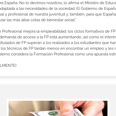
a España. No lo decimos nosotros, lo afirma el Ministro de Educa
 adaptada a las necesidades de la sociedad. El Gobierno de Españ
nal y profesional de nuestra juventud y, también, para que Españ
r las más altas cotas de bienestar social."
 Profesional mejora la empleabilidad: los ciclos formativos de FP
a demanda de acceso a la FP está aumentando, así como el interés
 titulados de FP superan a los realizados a los estudiantes que ha
e los técnicos de FP tardan menos en encontrar un empleo y les r
Gobierno considera la Formación Profesional como una apuesta estr
ALMENTE!