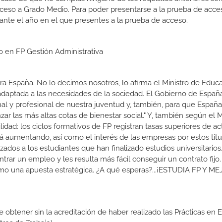
cceso a Grado Medio. Para poder presentarse a la prueba de acce
ante el año en el que presentes a la prueba de acceso.
o en FP Gestión Administrativa
a España. No lo decimos nosotros, lo afirma el Ministro de Educa
 adaptada a las necesidades de la sociedad. El Gobierno de Españ
nal y profesional de nuestra juventud y, también, para que Españ
r las más altas cotas de bienestar social." Y, también según el M
dad: los ciclos formativos de FP registran tasas superiores de ac
 aumentando, así como el interés de las empresas por estos titu
izados a los estudiantes que han finalizado estudios universitario
ar un empleo y les resulta más fácil conseguir un contrato fijo.
como una apuesta estratégica. ¿A qué esperas?...¡ESTUDIA FP Y M
de obtener sin la acreditación de haber realizado las Prácticas en