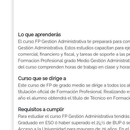
Lo que aprenderás
El curso FP Gestión Administrativa te preparará para co
Gestión Administrativa. Estos estudios capacitan para ej
comercial, financiero y fiscal, y tareas de soporte a las
Formacion Profesional grado Medio Gestión Administrati
del curso comprenden horas de trabajo en clase y horas 
Curso que se dirige a
Este curso de FP de grado medio se dirige a todos los a
titulación oficial de Formación Profesional. Realizando 
año el alumno obtendrá el título de Técnico en Formaci
Requisitos a cumplir
Para estudiar el curso FP Gestión Administrativa tendrás q
Graduado en ESO ó haber superado el 2ï¿½ de BUP ó ser T
Acceso a la Universidad para mayores de 25 años. En el