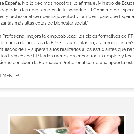
a España. No lo decimos nosotros, lo afirma el Ministro de Educa
 adaptada a las necesidades de la sociedad. El Gobierno de Españ
nal y profesional de nuestra juventud y, también, para que Españ
r las más altas cotas de bienestar social."
 Profesional mejora la empleabilidad: los ciclos formativos de FP
a demanda de acceso a la FP está aumentando, así como el interés
 titulados de FP superan a los realizados a los estudiantes que ha
e los técnicos de FP tardan menos en encontrar un empleo y les r
Gobierno considera la Formación Profesional como una apuesta estr
ALMENTE!