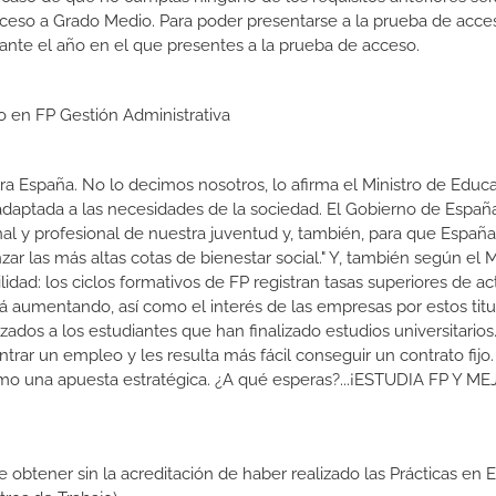
cceso a Grado Medio. Para poder presentarse a la prueba de acce
ante el año en el que presentes a la prueba de acceso.
o en FP Gestión Administrativa
a España. No lo decimos nosotros, lo afirma el Ministro de Educa
 adaptada a las necesidades de la sociedad. El Gobierno de Españ
nal y profesional de nuestra juventud y, también, para que Españ
r las más altas cotas de bienestar social." Y, también según el M
dad: los ciclos formativos de FP registran tasas superiores de ac
 aumentando, así como el interés de las empresas por estos titu
izados a los estudiantes que han finalizado estudios universitario
ar un empleo y les resulta más fácil conseguir un contrato fijo.
como una apuesta estratégica. ¿A qué esperas?...¡ESTUDIA FP Y M
de obtener sin la acreditación de haber realizado las Prácticas en