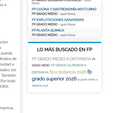
FP GRADO SUPERIOR A DISTANCIA
- 2000
horas
so a
FP COCINA Y GASTRONOMÍA NOCTURNO
FP GRADO MEDIO
- 1400 horas
FP EXPLOTACIONES GANADERAS
FP GRADO MEDIO
- 1400 horas
FP PLANTA QUÍMICA
FP GRADO MEDIO
- 1400 horas
ción:
a
LO MÁS BUSCADO EN FP
a pueda
FP GRADO MEDIO A DISTANCIA
inistro de
FP
tividad a
FP GRADO SUPERIOR A
GRADO MEDIO
lados: los
fp
fp a distancia 2026
DISTANCIA
s. También
grado superior 2026
fp grado medio a
 Por todo
distancia 2026
EJORA
 Empresa