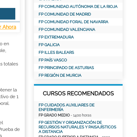
FP COMUNIDAD AUTÓNOMA DE LA RIOJA
FP COMUNIDAD DE MADRID
FP COMUNIDAD FORAL DE NAVARRA
r Ahora
FP COMUNIDAD VALENCIANA
FP EXTREMADURA
io en
FP GALICIA
le,
FP ILLES BALEARS
FP PAÍS VASCO
s totales
FP PRINCIPADO DE ASTURIAS
FP REGIÓN DE MURCIA
tener la
CURSOS RECOMENDADOS
tivo de 1
oral.
FP CUIDADOS AUXILIARES DE
ENFERMERÍA
FP GRADO MEDIO
- 1400 horas
el
FP GESTIÓN Y ORGANIZACIÓN DE
RECURSOS NATURALES Y PAISAJÍSTICOS
 Prueba de
A DISTANCIA
á