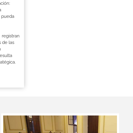
ción:
a
a pueda
 registran
 de las
n
esulta
atégica.