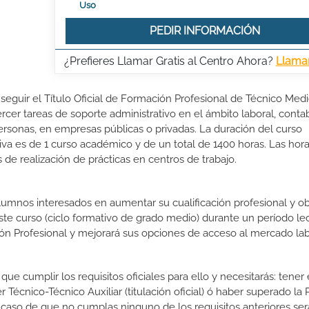
Uso
PEDIR INFORMACIÓN
¿Prefieres Llamar Gratis al Centro Ahora?
Llama
nseguir el Título Oficial de Formación Profesional de Técnico Med
ercer tareas de soporte administrativo en el ámbito laboral, contab
 personas, en empresas públicas o privadas. La duración del curso
va es de 1 curso académico y de un total de 1400 horas. Las hora
de realización de prácticas en centros de trabajo.
lumnos interesados en aumentar su cualificación profesional y ob
este curso (ciclo formativo de grado medio) durante un período lec
ón Profesional y mejorará sus opciones de acceso al mercado lab
ue cumplir los requisitos oficiales para ello y necesitarás: tener 
écnico-Técnico Auxiliar (titulación oficial) ó haber superado la
 caso de que no cumplas ninguno de los requisitos anteriores ser