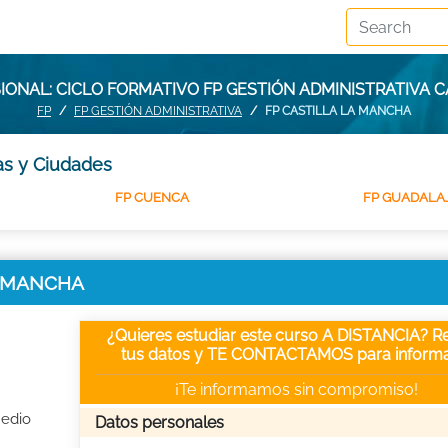
ONAL: CICLO FORMATIVO FP GESTIÓN ADMINISTRATIVA 
FP
FP GESTIÓN ADMINISTRATIVA
FP CASTILLA LA MANCHA
as y Ciudades
FP CUENCA
FP GUADALA
LA MANCHA
¿Quieres estudiar este curso A DISTANCIA? Re
tus datos y TE CONTACTAMOS para informa
¡Te informamos sin compromiso!
Medio
Datos personales