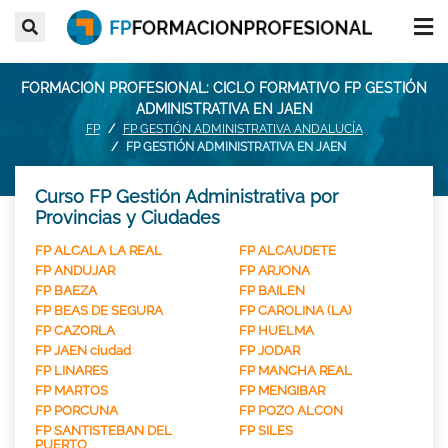
FORMACION PROFESIONAL: CICLO FORMATIVO FP GESTIÓN
ADMINISTRATIVA EN JAEN
FP
FP GESTIÓN ADMINISTRATIVA ANDALUCÍA
FP GESTIÓN ADMINISTRATIVA EN JAEN
Curso FP Gestión Administrativa por
Provincias y Ciudades
FP ALCALA LA REAL
FP ALCAUDETE
FP ANDUJAR
FP ARJONA
FP BAEZA
FP BAILEN
FP BEAS DE SEGURA
FP CAROLINA (LA)
FP CAZORLA
FP HUELMA
FP JAEN ciudad
FP JODAR
FP LINARES
FP MANCHA REAL
FP MARTOS
FP MENGIBAR
FP PORCUNA
FP POZO ALCON
FP SANTISTEBAN DEL
FP SILES
PUERTO