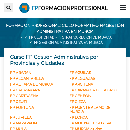
FORMACION PROFESIONAL: CICLO FORMATIVO FP GESTIÓN
ADMINISTRATIVA EN MURCIA
FP
FP GESTIÓN ADMINISTRATIVA REGIÓN DE MURCIA
FP GESTIÓN ADMINISTRATIVA EN MURCIA
Curso FP Gestión Administrativa por
Provincias y Ciudades
FP ABARAN
FP AGUILAS
FP ALCANTARILLA
FP ALGUAZAS
FP ALHAMA DE MURCIA
FP ARCHENA
FP CALASPARRA
FP CARAVACA DE LA CRUZ
FP CARTAGENA
FP CEHEGIN
FP CEUTI
FP CIEZA
FP FORTUNA
FP FUENTE ALAMO DE
MURCIA
FP JUMILLA
FP LORCA
FP MAZARRON
FP MOLINA DE SEGURA
FP MULA
FP MURCIA ciudad