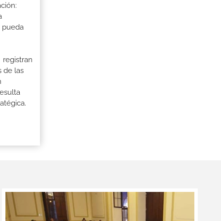
ción:
a
a pueda
 registran
 de las
n
esulta
atégica.