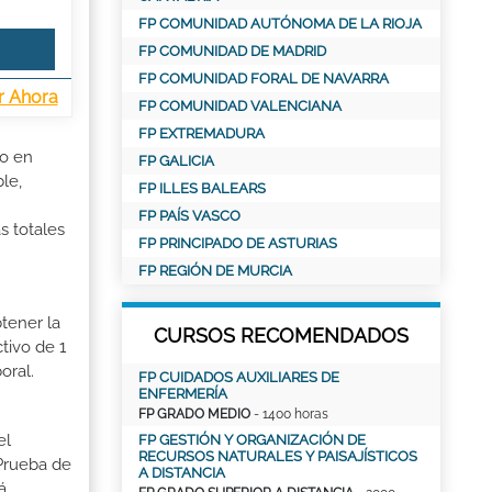
FP COMUNIDAD AUTÓNOMA DE LA RIOJA
FP COMUNIDAD DE MADRID
FP COMUNIDAD FORAL DE NAVARRA
r Ahora
FP COMUNIDAD VALENCIANA
FP EXTREMADURA
io en
FP GALICIA
le,
FP ILLES BALEARS
FP PAÍS VASCO
s totales
FP PRINCIPADO DE ASTURIAS
FP REGIÓN DE MURCIA
tener la
CURSOS RECOMENDADOS
tivo de 1
oral.
FP CUIDADOS AUXILIARES DE
ENFERMERÍA
FP GRADO MEDIO
- 1400 horas
el
FP GESTIÓN Y ORGANIZACIÓN DE
RECURSOS NATURALES Y PAISAJÍSTICOS
 Prueba de
A DISTANCIA
á