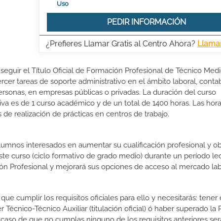
Uso
PEDIR INFORMACIÓN
¿Prefieres Llamar Gratis al Centro Ahora?
Llama
nseguir el Título Oficial de Formación Profesional de Técnico Med
ercer tareas de soporte administrativo en el ámbito laboral, contab
 personas, en empresas públicas o privadas. La duración del curso
va es de 1 curso académico y de un total de 1400 horas. Las hora
de realización de prácticas en centros de trabajo.
lumnos interesados en aumentar su cualificación profesional y ob
este curso (ciclo formativo de grado medio) durante un período lec
ón Profesional y mejorará sus opciones de acceso al mercado lab
ue cumplir los requisitos oficiales para ello y necesitarás: tener 
écnico-Técnico Auxiliar (titulación oficial) ó haber superado la
 caso de que no cumplas ninguno de los requisitos anteriores ser