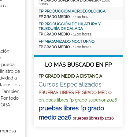
FP GRADO SUPERIOR A DISTANCIA
- 2000
horas
so a
FP PRODUCCIÓN AGROECOLÓGICA
FP GRADO MEDIO
- 1400 horas
FP PRODUCCIÓN DE HILATURA Y
TEJEDURÍA DE CALADA
FP GRADO MEDIO
- 1400 horas
FP MECANIZADO NOCTURNO
FP GRADO MEDIO
- 1400 horas
ción:
a
LO MÁS BUSCADO EN FP
a pueda
inistro de
FP GRADO MEDIO A DISTANCIA
tividad a
Cursos Especializados
lados: los
s. También
PRUEBAS LIBRES FP GRADO MEDIO
 Por todo
pruebas libres fp grado superior 2026
EJORA
pruebas libres fp grado
medio 2026
pruebas libres fp 2026
 Empresa