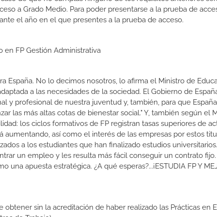
cceso a Grado Medio. Para poder presentarse a la prueba de acce
ante el año en el que presentes a la prueba de acceso.
o en FP Gestión Administrativa
a España. No lo decimos nosotros, lo afirma el Ministro de Educa
 adaptada a las necesidades de la sociedad. El Gobierno de Españ
nal y profesional de nuestra juventud y, también, para que Españ
r las más altas cotas de bienestar social." Y, también según el M
dad: los ciclos formativos de FP registran tasas superiores de ac
 aumentando, así como el interés de las empresas por estos titu
izados a los estudiantes que han finalizado estudios universitario
ar un empleo y les resulta más fácil conseguir un contrato fijo.
como una apuesta estratégica. ¿A qué esperas?...¡ESTUDIA FP Y M
de obtener sin la acreditación de haber realizado las Prácticas en