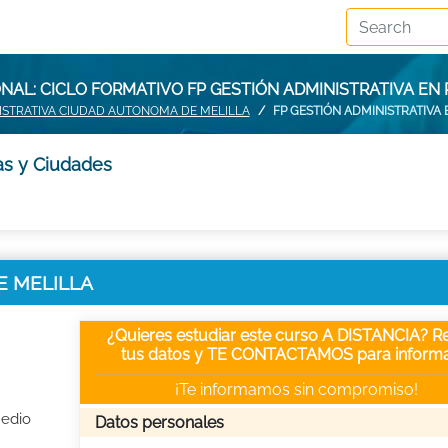
AL: CICLO FORMATIVO FP GESTIÓN ADMINISTRATIVA EN 
ISTRATIVA CIUDAD AUTONOMA DE MELILLA
FP GESTIÓN ADMINISTRATIVA 
as y Ciudades
DE MELILLA
¿Quieres estudiar este curso A DISTANCIA? Re
tus datos y TE CONTACTAMOS para informa
¡Te informamos sin compromiso!
Medio
Datos personales