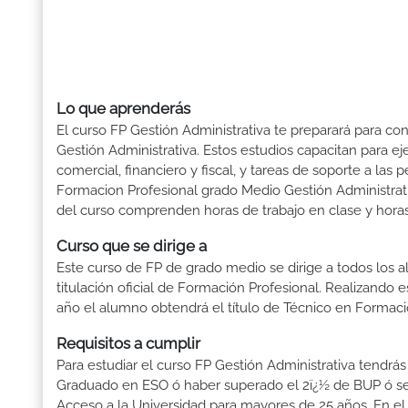
Lo que aprenderás
El curso FP Gestión Administrativa te preparará para co
Gestión Administrativa. Estos estudios capacitan para ej
comercial, financiero y fiscal, y tareas de soporte a las
Formacion Profesional grado Medio Gestión Administrati
del curso comprenden horas de trabajo en clase y horas 
Curso que se dirige a
Este curso de FP de grado medio se dirige a todos los a
titulación oficial de Formación Profesional. Realizando 
año el alumno obtendrá el título de Técnico en Formaci
Requisitos a cumplir
Para estudiar el curso FP Gestión Administrativa tendrás q
Graduado en ESO ó haber superado el 2ï¿½ de BUP ó ser T
Acceso a la Universidad para mayores de 25 años. En el