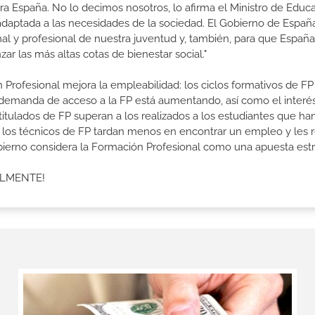
a España. No lo decimos nosotros, lo afirma el Ministro de Educa
 adaptada a las necesidades de la sociedad. El Gobierno de Españ
nal y profesional de nuestra juventud y, también, para que Españ
r las más altas cotas de bienestar social."
 Profesional mejora la empleabilidad: los ciclos formativos de FP
a demanda de acceso a la FP está aumentando, así como el interés
 titulados de FP superan a los realizados a los estudiantes que ha
e los técnicos de FP tardan menos en encontrar un empleo y les r
Gobierno considera la Formación Profesional como una apuesta estr
ALMENTE!