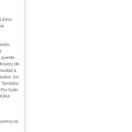
Libres
ia
ción:
a
a pueda
inistro de
tividad a
lados: los
s. También
 Por todo
EJORA
osotros te