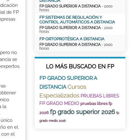
DISTANCIA
edicación
FP GRADO SUPERIOR A DISTANCIA
- 2000
horas
ial de FP
FP SISTEMAS DE REGULACIÓN Y
mpresas
CONTROL AUTOMÁTICOS A DISTANCIA
FP GRADO SUPERIOR A DISTANCIA
- 2000
horas
FP ORTOPROTÉSICA A DISTANCIA
FP GRADO SUPERIOR A DISTANCIA
- 2000
horas
 pero no
ancia se
LO MÁS BUSCADO EN FP
 expertos.
FP GRADO SUPERIOR A
ras
Cursos
DISTANCIA
 obtener
Especializados
PRUEBAS LIBRES
cnico
FP GRADO MEDIO
pruebas libres fp
 la
fp grado superior 2026
2026
á
fp
 único
grado medio 2026
año en el
 con el