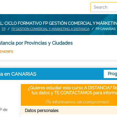
: CICLO FORMATIVO FP GESTIÓN COMERCIAL Y MÁRKETIN
FP
FP GESTIÓN COMERCIAL Y MÁRKETING A DISTANCIA
FP CANARIAS
stancia por Provincias y Ciudades
ENERIFE
ncia en CANARIAS
Pro
¿Quieres estudiar este curso A DISTANCIA? Re
tus datos y TE CONTACTAMOS para informa
¡Te informamos sin compromiso!
FP de
Datos personales