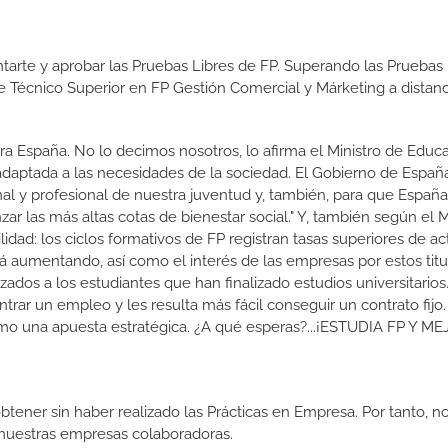
tarte y aprobar las Pruebas Libres de FP. Superando las Pruebas 
de Técnico Superior en FP Gestión Comercial y Márketing a distanc
a España. No lo decimos nosotros, lo afirma el Ministro de Educa
 adaptada a las necesidades de la sociedad. El Gobierno de Españ
nal y profesional de nuestra juventud y, también, para que Españ
r las más altas cotas de bienestar social." Y, también según el M
dad: los ciclos formativos de FP registran tasas superiores de ac
 aumentando, así como el interés de las empresas por estos titu
izados a los estudiantes que han finalizado estudios universitario
ar un empleo y les resulta más fácil conseguir un contrato fijo.
como una apuesta estratégica. ¿A qué esperas?...¡ESTUDIA FP Y M
btener sin haber realizado las Prácticas en Empresa. Por tanto, n
n nuestras empresas colaboradoras.