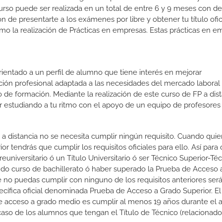
curso puede ser realizada en un total de entre 6 y 9 meses con d
ón de presentarte a los exámenes por libre y obtener tu título ofic
o la realización de Prácticas en empresas. Estas prácticas en e
orientado a un perfil de alumno que tiene interés en mejorar
ción profesional adaptada a las necesidades del mercado laboral
 de formación. Mediante la realización de este curso de FP a dist
or estudiando a tu ritmo con el apoyo de un equipo de profesores
 a distancia no se necesita cumplir ningún requisito. Cuando quie
r tendrás que cumplir los requisitos oficiales para ello. Así para
euniversitario ó un Título Universitario ó ser Técnico Superior-Té
gundo curso de bachillerato ó haber superado la Prueba de Acceso a
 no puedas cumplir con ninguno de los requisitos anteriores ser
cífica oficial denominada Prueba de Acceso a Grado Superior. El
 e acceso a grado medio es cumplir al menos 19 años durante el 
caso de los alumnos que tengan el Título de Técnico (relacionado