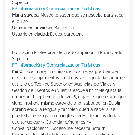
Superior
FP Información y Comercialización Turísticas
Maria suyapa:
Nesecito saber que se nesecita para sacar
el curso
Usuario en provincia:
Barcelona
Usuario en ciudad:
El clot barcelona
Formación Profesional de Grado Superior - FP de Grado
Superior
FP Información y Comercialización Turísticas
marc:
Hola, rnSoy un chico de 20 años ya graduado en
gestión de alojamientos turísticos y me gustaría sacarme
el titulo de Técnico Superior en Agencias de Viajes y
Gestión de Eventos en vuestra escuela.rn rnMe gustaría
empezar el septiembre del 2018, digamos que el año que
viene. rnAhora mismo estoy de año "sabático" en Dublín
aprendiendo la lengua y también querría saber si se
puede hacer el grado en inglés.rnrnEs decir, las dudas
que tengo es:rn- Calendario/horariosrn-
Convalidacionesrn- Acceso (se necesita nota)rn-
Preciorn- Posibilidad de hacerlo en inglésrnrnMuchas