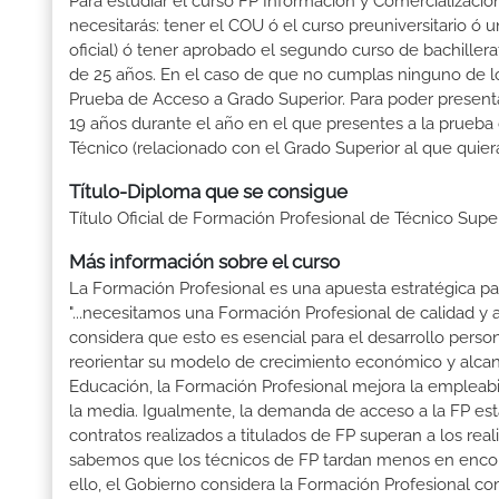
Para estudiar el curso FP Información y Comercialización 
necesitarás: tener el COU ó el curso preuniversitario ó un
oficial) ó tener aprobado el segundo curso de bachille
de 25 años. En el caso de que no cumplas ninguno de los
Prueba de Acceso a Grado Superior. Para poder presenta
19 años durante el año en el que presentes a la prueba
Técnico (relacionado con el Grado Superior al que quier
Título-Diploma que se consigue
Título Oficial de Formación Profesional de Técnico Supe
Más información sobre el curso
La Formación Profesional es una apuesta estratégica par
"...necesitamos una Formación Profesional de calidad y
considera que esto es esencial para el desarrollo perso
reorientar su modelo de crecimiento económico y alcanza
Educación, la Formación Profesional mejora la empleabili
la media. Igualmente, la demanda de acceso a la FP está
contratos realizados a titulados de FP superan a los real
sabemos que los técnicos de FP tardan menos en encontr
ello, el Gobierno considera la Formación Profesional 