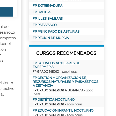
FP EXTREMADURA
FP GALICIA
FP ILLES BALEARS
FP PAÍS VASCO
al de
FP PRINCIPADO DE ASTURIAS
esarrollo
la empresa
FP REGIÓN DE MURCIA
luar el
ción
CURSOS RECOMENDADOS
r
so
FP CUIDADOS AUXILIARES DE
ENFERMERÍA
FP GRADO MEDIO
- 1400 horas
FP GESTIÓN Y ORGANIZACIÓN DE
RECURSOS NATURALES Y PAISAJÍSTICOS
 obtener
A DISTANCIA
o lectivo
FP GRADO SUPERIOR A DISTANCIA
- 2000
horas
al
FP DIETÉTICA NOCTURNO
FP GRADO SUPERIOR
- 2000 horas
FP EDUCACIÓN INFANTIL NOCTURNO
FP GRADO SUPERIOR
- 2000 horas