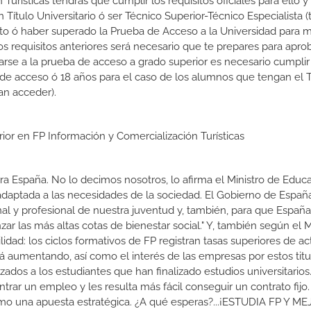
Turísticas tendrás que cumplir los requisitos oficiales para ello y
 Título Universitario ó ser Técnico Superior-Técnico Especialista (t
rato ó haber superado la Prueba de Acceso a la Universidad para 
 requisitos anteriores será necesario que te prepares para aprob
rse a la prueba de acceso a grado superior es necesario cumpli
 de acceso ó 18 años para el caso de los alumnos que tengan el T
an acceder).
rior en FP Información y Comercialización Turísticas
a España. No lo decimos nosotros, lo afirma el Ministro de Educa
 adaptada a las necesidades de la sociedad. El Gobierno de Españ
nal y profesional de nuestra juventud y, también, para que Españ
r las más altas cotas de bienestar social." Y, también según el M
dad: los ciclos formativos de FP registran tasas superiores de ac
 aumentando, así como el interés de las empresas por estos titu
izados a los estudiantes que han finalizado estudios universitario
ar un empleo y les resulta más fácil conseguir un contrato fijo.
como una apuesta estratégica. ¿A qué esperas?...¡ESTUDIA FP Y M