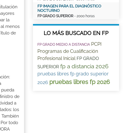
FP IMAGEN PARA EL DIAGNÓSTICO
itulación
NOCTURNO
mayores
FP GRADO SUPERIOR
- 2000 horas
ar la
r al menos
LO MÁS BUSCADO EN FP
ítulo de
PCPI
FP GRADO MEDIO A DISTANCIA
Programas de Cualificación
Profesional Inicial
FP GRADO
fp a distancia 2026
SUPERIOR
pruebas libres fp grado superior
ción:
pruebas libres fp 2026
2026
a
a pueda
inistro de
tividad a
lados: los
s. También
 Por todo
EJORA