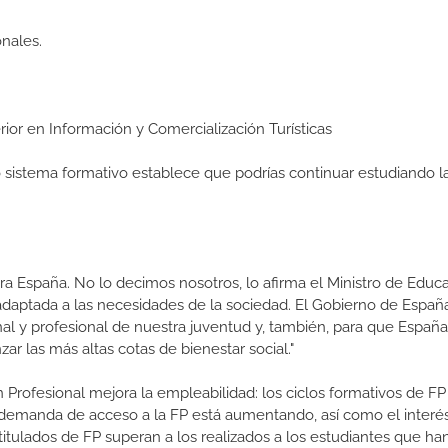
nales.
erior en Información y Comercialización Turísticas
ro sistema formativo establece que podrías continuar estudiando l
a España. No lo decimos nosotros, lo afirma el Ministro de Educa
 adaptada a las necesidades de la sociedad. El Gobierno de Españ
nal y profesional de nuestra juventud y, también, para que Españ
r las más altas cotas de bienestar social."
 Profesional mejora la empleabilidad: los ciclos formativos de FP
a demanda de acceso a la FP está aumentando, así como el interés
 titulados de FP superan a los realizados a los estudiantes que ha