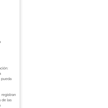
a
ción:
a
a pueda
 registran
 de las
n