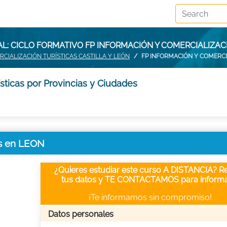
: CICLO FORMATIVO FP INFORMACIÓN Y COMERCIALIZAC
CIALIZACIÓN TURÍSTICAS CASTILLA Y LEÓN
FP INFORMACIÓN Y COMERCI
sticas por Provincias y Ciudades
as en LEON
¿Quieres estudiar este curso A DISTANCIA? Re
tus datos y TE CONTACTAMOS para informa
¡Te informamos sin compromiso!
Datos personales