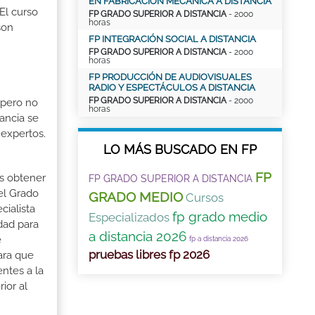
EN FABRICACIÓN MECÁNICA A DISTANCIA
El curso
FP GRADO SUPERIOR A DISTANCIA
- 2000
horas
son
FP INTEGRACIÓN SOCIAL A DISTANCIA
FP GRADO SUPERIOR A DISTANCIA
- 2000
horas
FP PRODUCCIÓN DE AUDIOVISUALES
RADIO Y ESPECTÁCULOS A DISTANCIA
FP GRADO SUPERIOR A DISTANCIA
- 2000
 pero no
horas
ancia se
 expertos.
LO MÁS BUSCADO EN FP
FP
as obtener
FP GRADO SUPERIOR A DISTANCIA
 el Grado
GRADO MEDIO
Cursos
cialista
fp grado medio
Especializados
dad para
a distancia 2026
e
fp a distancia 2026
pruebas libres fp 2026
ara que
ntes a la
ior al