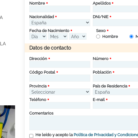
Nombre
Apellidos
Nacionalidad
DNI/NIE
 A
Fecha de Nacimiento
Sexo
Hombre
M
LLA
Datos de contacto
Dirección
Número
Código Postal
Población
Provincia
País de Residencia
Teléfono
E-mail
Comentarios
He leído y acepto la
Política de Privacidad y Condicion