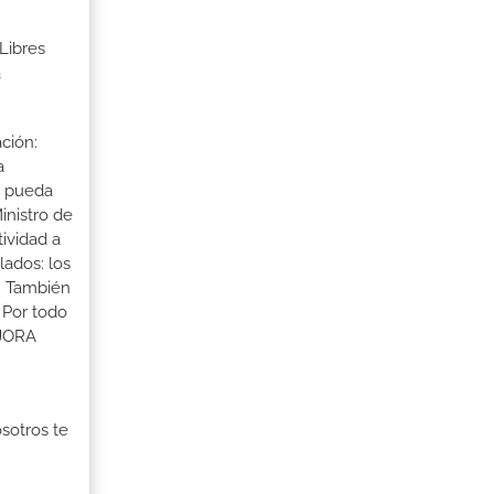
Libres
a
ción:
a
a pueda
inistro de
tividad a
lados: los
s. También
 Por todo
EJORA
osotros te