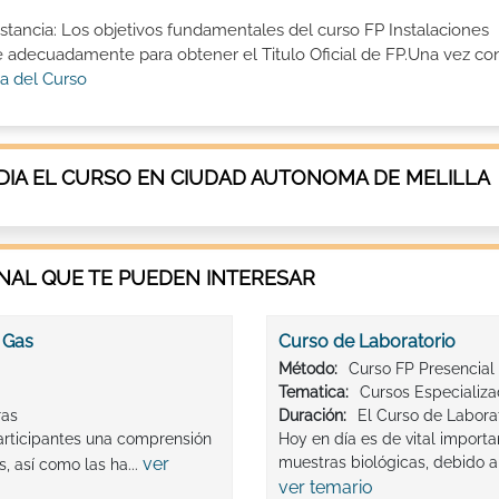
istancia: Los objetivos fundamentales del curso FP Instalaciones
rte adecuadamente para obtener el Titulo Oficial de FP.Una vez c
a del Curso
IA EL CURSO EN CIUDAD AUTONOMA DE MELILLA
AL QUE TE PUEDEN INTERESAR
 Gas
Curso de Laboratorio
Método:
Curso FP Presencial
Tematica:
Cursos Especializ
ras
Duración:
El Curso de Laborat
articipantes una comprensión
Hoy en día es de vital importan
ver
muestras biológicas, debido a 
s, así como las ha...
ver temario