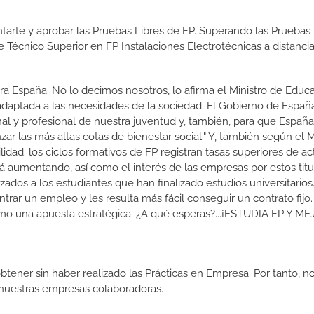
tarte y aprobar las Pruebas Libres de FP. Superando las Pruebas 
e Técnico Superior en FP Instalaciones Electrotécnicas a distanci
a España. No lo decimos nosotros, lo afirma el Ministro de Educa
 adaptada a las necesidades de la sociedad. El Gobierno de Españ
nal y profesional de nuestra juventud y, también, para que Españ
r las más altas cotas de bienestar social." Y, también según el M
dad: los ciclos formativos de FP registran tasas superiores de ac
 aumentando, así como el interés de las empresas por estos titu
izados a los estudiantes que han finalizado estudios universitario
ar un empleo y les resulta más fácil conseguir un contrato fijo.
como una apuesta estratégica. ¿A qué esperas?...¡ESTUDIA FP Y M
btener sin haber realizado las Prácticas en Empresa. Por tanto, n
n nuestras empresas colaboradoras.