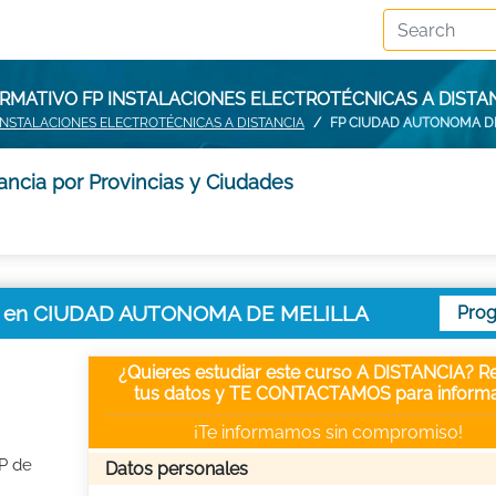
ORMATIVO FP INSTALACIONES ELECTROTÉCNICAS A DISTA
INSTALACIONES ELECTROTÉCNICAS A DISTANCIA
FP CIUDAD AUTONOMA D
tancia por Provincias y Ciudades
ancia en CIUDAD AUTONOMA DE MELILLA
Pro
¿Quieres estudiar este curso A DISTANCIA? Re
tus datos y TE CONTACTAMOS para informa
¡Te informamos sin compromiso!
FP de
Datos personales