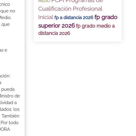
PCPI Programas de
MEDIO
cnico
Cualificación Profesional
e que no
Inicial
fp grado
fp a distancia 2026
Medio.
l que
superior 2026
fp grado medio a
distancia 2026
as e
ción:
a
a pueda
inistro de
tividad a
lados: los
s. También
 Por todo
EJORA