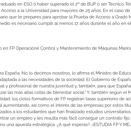
el Graduado en ESO ó haber superado el 2º de BUP ó ser Técnico-Té
 de Acceso a la Universidad para mayores de 25 años. En el caso d
sario que te prepares para aprobar la Prueba de Acceso a Grado 
medio es necesario cumplir al menos 17 años durante el año en e
dio en FP Operacióné Control y Mantenimiento de Máquinas Marin
a España. No lo decimos nosotros, lo afirma el Ministro de Educa
 adaptada a las necesidades de la sociedad. El Gobierno de Españ
nal y profesional de nuestra juventud y, también, para que Españ
r las más altas cotas de bienestar social." Y, también según el M
dad: los ciclos formativos de FP registran tasas superiores de ac
 aumentando, así como el interés de las empresas por estos titu
izados a los estudiantes que han finalizado estudios universitario
ar un empleo y les resulta más fácil conseguir un contrato fijo.
como una apuesta estratégica. ¿A qué esperas?...¡ESTUDIA FP Y M