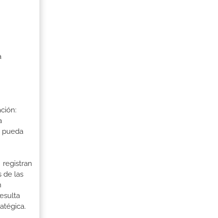
a
ción:
a
a pueda
 registran
 de las
n
esulta
atégica.