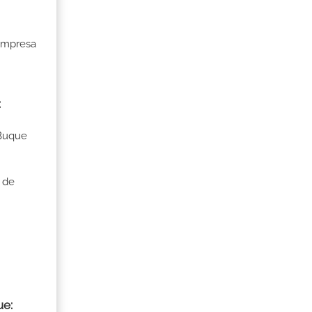
 Empresa
:
 Buque
 de
ue: