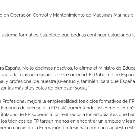
edio en Operación Control y Mantenimiento de Máquinas Marinas e
ro sistema formativo establece que podrías continuar estudiando l
a España. No lo decimos nosotros, lo afirma el Ministro de Educa
 adaptada a las necesidades de la sociedad. El Gobierno de Españ
nal y profesional de nuestra juventud y, también, para que Españ
r las más altas cotas de bienestar social."
 Profesional mejora la empleabilidad: los ciclos formativos de FP
a demanda de acceso a la FP está aumentando, así como el interés
 titulados de FP superan a los realizados a los estudiantes que ha
e los técnicos de FP tardan menos en encontrar un empleo y les r
Gobierno considera la Formación Profesional como una apuesta estr