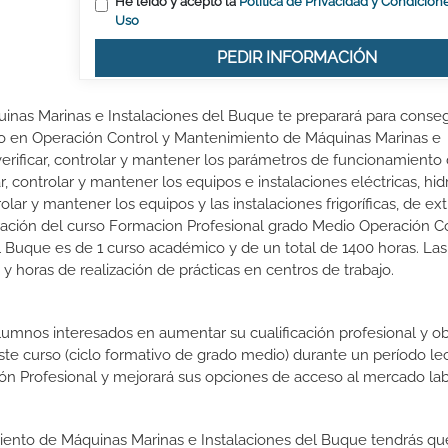
He leído y acepto la
Política de Privacidad y Condicion
Uso
PEDIR INFORMACIÓN
nas Marinas e Instalaciones del Buque te preparará para conseg
dio en Operación Control y Mantenimiento de Máquinas Marinas e
verificar, controlar y mantener los parámetros de funcionamiento
, controlar y mantener los equipos e instalaciones eléctricas, hidr
ar y mantener los equipos y las instalaciones frigoríficas, de ext
ración del curso Formacion Profesional grado Medio Operación Co
 Buque es de 1 curso académico y de un total de 1400 horas. Las
y horas de realización de prácticas en centros de trabajo.
lumnos interesados en aumentar su cualificación profesional y ob
este curso (ciclo formativo de grado medio) durante un período lec
ón Profesional y mejorará sus opciones de acceso al mercado lab
miento de Máquinas Marinas e Instalaciones del Buque tendrás qu