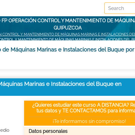
 FP OPERACIÓN CONTROL Y MANTENIMIENTO DE MÁQUIN
GUIPUZCOA
N CONTROL Y MANTENIMIENTO DE MÁQUINAS MARINAS E INSTALACIONES DEL
ONTROL Y MANTENIMIENTO DE MÁQUINAS MARINAS E INSTALACIONES DEL 
 de Máquinas Marinas e Instalaciones del Buque por 
áquinas Marinas e Instalaciones del Buque en
¿Quieres estudiar este curso A DISTANCIA? Re
tus datos y TE CONTACTAMOS para informa
¡Te informamos sin compromiso!
Medio
Datos personales