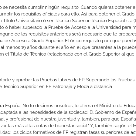
o se necesita cumplir ningún requisito. Cuando quieras obtener el
lir los requisitos oficiales para ello. Así para obtener el Grado
 Título Universitario ó ser Técnico Superior-Técnico Especialista (t
rato ó haber superado la Prueba de Acceso a la Universidad para 
nguno de los requisitos anteriores será necesario que te prepare
a de Acceso a Grado Superior. El único requisito para que puedas
 al menos 19 años durante el año en el que presentes a la prueb
n el Título de Técnico (relacionado con el Grado Superior al que
tarte y aprobar las Pruebas Libres de FP. Superando las Pruebas 
de Técnico Superior en FP Patronaje y Moda a distancia
a España. No lo decimos nosotros, lo afirma el Ministro de Educa
 adaptada a las necesidades de la sociedad. El Gobierno de Españ
nal y profesional de nuestra juventud y, también, para que Españ
r las más altas cotas de bienestar social." Y, también según el M
dad: los ciclos formativos de FP registran tasas superiores de ac