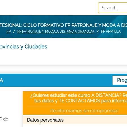
ESIONAL: CICLO FORMATIVO FP PATRONAJE Y MODA A DI
FP
FP PATRONAJE Y MODA A DISTANCIA GRANADA
FP ARMILLA
rovincias y Ciudades
LA
Pro
¿Quieres estudiar este curso A DISTANCIA? Re
tus datos y TE CONTACTAMOS para informa
¡Te informamos sin compromiso!
FP de
Datos personales