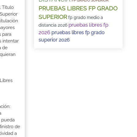
FP GRADO SUPERIOR
 Titulo
PRUEBAS LIBRES FP GRADO
 Superior
SUPERIOR
fp grado medio a
itulación
pruebas libres fp
distancia 2026
mayores
2026
pruebas libres fp grado
s para
superior 2026
 intentar
a de
 quieran
Libres
ción:
a
a pueda
inistro de
tividad a