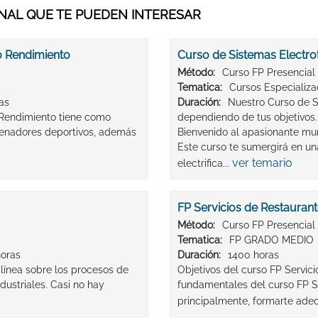
AL QUE TE PUEDEN INTERESAR
o Rendimiento
Curso de Sistemas Electro
Método:
Curso FP Presencial
Tematica:
Cursos Especializ
as
Duración:
Nuestro Curso de S
 Rendimiento tiene como
dependiendo de tus objetivos.
ntrenadores deportivos, además
Bienvenido al apasionante mu
Este curso te sumergirá en una
ver temario
electrifica...
FP Servicios de Restauran
Método:
Curso FP Presencial
Tematica:
FP GRADO MEDIO
horas
Duración:
1400 horas
línea sobre los procesos de
Objetivos del curso FP Servic
ustriales. Casi no hay
fundamentales del curso FP Se
principalmente, formarte ade