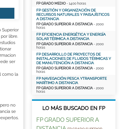
FP GRADO MEDIO
- 1400 horas
FP GESTIÓN Y ORGANIZACIÓN DE
RECURSOS NATURALES Y PAISAJÍSTICOS
A DISTANCIA
FP GRADO SUPERIOR A DISTANCIA
- 2000
horas
o Superior
FP EFICIENCIA ENERGÉTICA Y ENERGÍA
por libre.
SOLAR TÉRMICA A DISTANCIA
estudios
FP GRADO SUPERIOR A DISTANCIA
- 2000
horas
tionar
FP DESARROLLO DE PROYECTOS DE
ormacion
INSTALACIONES DE FLUIDOS TÉRMICAS Y
uede ser
DE MANUTENCIÓN A DISTANCIA
FP GRADO SUPERIOR A DISTANCIA
- 2000
horas
al como la
FP NAVEGACIÓN PESCA YTRANSPORTE
MARÍTIMO A DISTANCIA
FP GRADO SUPERIOR A DISTANCIA
- 2000
horas
 pero no
LO MÁS BUSCADO EN FP
ancia se
 expertos.
FP GRADO SUPERIOR A
DISTANCIA