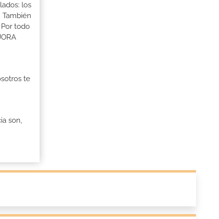
lados: los
s. También
 Por todo
EJORA
osotros te
ia son,
n