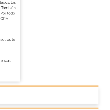
lados: los
s. También
 Por todo
EJORA
osotros te
ia son,
n