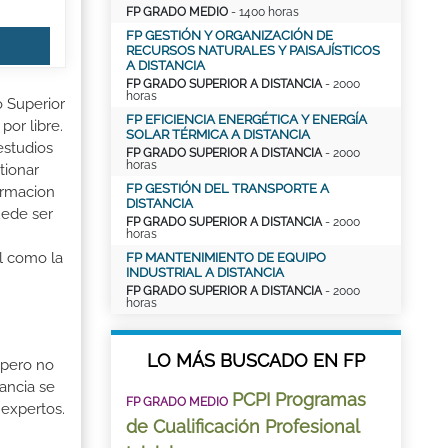
FP GRADO MEDIO
- 1400 horas
FP GESTIÓN Y ORGANIZACIÓN DE
RECURSOS NATURALES Y PAISAJÍSTICOS
A DISTANCIA
FP GRADO SUPERIOR A DISTANCIA
- 2000
horas
o Superior
FP EFICIENCIA ENERGÉTICA Y ENERGÍA
por libre.
SOLAR TÉRMICA A DISTANCIA
estudios
FP GRADO SUPERIOR A DISTANCIA
- 2000
horas
tionar
FP GESTIÓN DEL TRANSPORTE A
ormacion
DISTANCIA
uede ser
FP GRADO SUPERIOR A DISTANCIA
- 2000
horas
al como la
FP MANTENIMIENTO DE EQUIPO
INDUSTRIAL A DISTANCIA
FP GRADO SUPERIOR A DISTANCIA
- 2000
horas
LO MÁS BUSCADO EN FP
 pero no
ancia se
PCPI Programas
FP GRADO MEDIO
 expertos.
de Cualificación Profesional