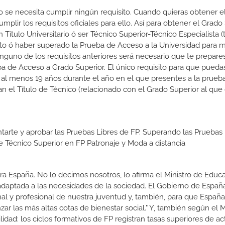
o se necesita cumplir ningún requisito. Cuando quieras obtener el
lir los requisitos oficiales para ello. Así para obtener el Grado
 Título Universitario ó ser Técnico Superior-Técnico Especialista (t
rato ó haber superado la Prueba de Acceso a la Universidad para 
nguno de los requisitos anteriores será necesario que te prepare
a de Acceso a Grado Superior. El único requisito para que puedas
 al menos 19 años durante el año en el que presentes a la prueb
n el Título de Técnico (relacionado con el Grado Superior al que
tarte y aprobar las Pruebas Libres de FP. Superando las Pruebas 
de Técnico Superior en FP Patronaje y Moda a distancia
a España. No lo decimos nosotros, lo afirma el Ministro de Educa
 adaptada a las necesidades de la sociedad. El Gobierno de Españ
nal y profesional de nuestra juventud y, también, para que Españ
r las más altas cotas de bienestar social." Y, también según el M
dad: los ciclos formativos de FP registran tasas superiores de ac