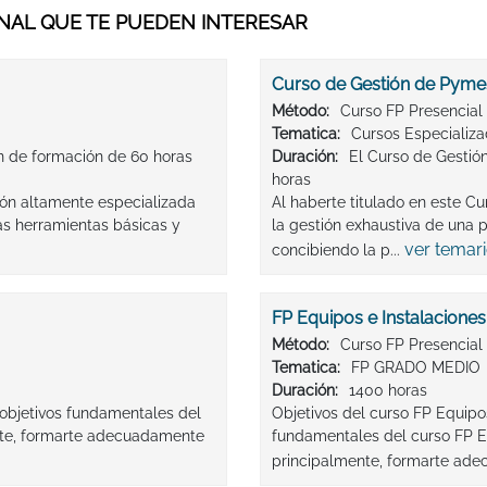
AL QUE TE PUEDEN INTERESAR
Curso de Gestión de Pyme
Método:
Curso FP Presencial
Tematica:
Cursos Especializ
n de formación de 60 horas
Duración:
El Curso de Gestió
horas
ión altamente especializada
Al haberte titulado en este C
s herramientas básicas y
la gestión exhaustiva de una
ver temar
concibiendo la p...
FP Equipos e Instalaciones
Método:
Curso FP Presencial
Tematica:
FP GRADO MEDIO
Duración:
1400 horas
 objetivos fundamentales del
Objetivos del curso FP Equipos
nte, formarte adecuadamente
fundamentales del curso FP Eq
principalmente, formarte ade