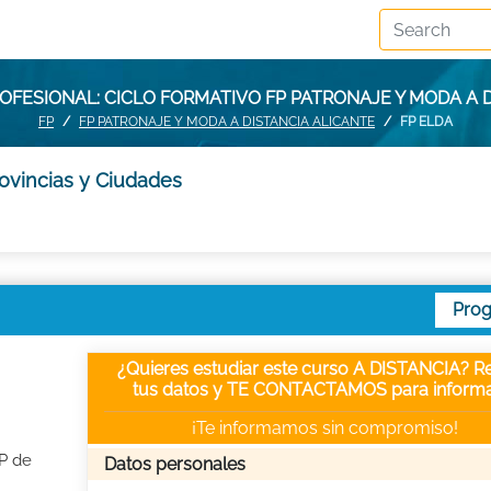
FESIONAL: CICLO FORMATIVO FP PATRONAJE Y MODA A 
FP
FP PATRONAJE Y MODA A DISTANCIA ALICANTE
FP ELDA
rovincias y Ciudades
Pro
¿Quieres estudiar este curso A DISTANCIA? Re
tus datos y TE CONTACTAMOS para informa
¡Te informamos sin compromiso!
FP de
Datos personales