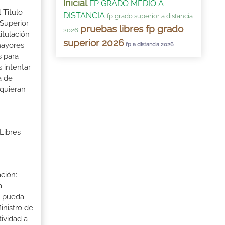
Inicial
FP GRADO MEDIO A
 Titulo
DISTANCIA
fp grado superior a distancia
 Superior
pruebas libres fp grado
2026
itulación
superior 2026
mayores
fp a distancia 2026
s para
 intentar
a de
 quieran
Libres
ción:
a
a pueda
inistro de
tividad a