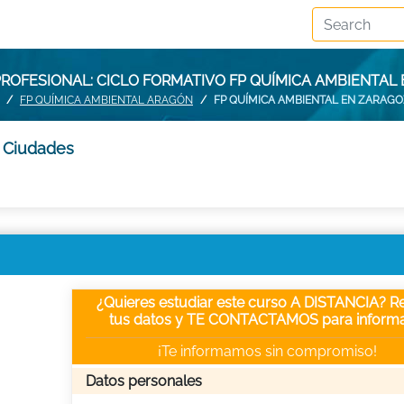
ROFESIONAL: CICLO FORMATIVO FP QUÍMICA AMBIENTAL
FP QUÍMICA AMBIENTAL ARAGÓN
FP QUÍMICA AMBIENTAL EN ZARAG
y Ciudades
¿Quieres estudiar este curso A DISTANCIA? Re
tus datos y TE CONTACTAMOS para informa
¡Te informamos sin compromiso!
Datos personales