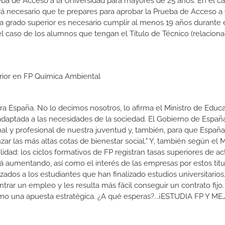
ba de Acceso a la Universidad para mayores de 25 años. En el c
rá necesario que te prepares para aprobar la Prueba de Acceso a
 a grado superior es necesario cumplir al menos 19 años durante 
l caso de los alumnos que tengan el Título de Técnico (relacion
erior en FP Química Ambiental
a España. No lo decimos nosotros, lo afirma el Ministro de Educa
 adaptada a las necesidades de la sociedad. El Gobierno de Españ
nal y profesional de nuestra juventud y, también, para que Españ
r las más altas cotas de bienestar social." Y, también según el M
dad: los ciclos formativos de FP registran tasas superiores de ac
 aumentando, así como el interés de las empresas por estos titu
izados a los estudiantes que han finalizado estudios universitario
ar un empleo y les resulta más fácil conseguir un contrato fijo.
como una apuesta estratégica. ¿A qué esperas?...¡ESTUDIA FP Y M