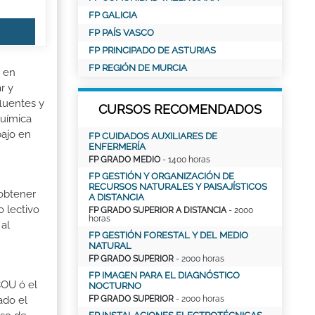
FP GALICIA
FP PAÍS VASCO
FP PRINCIPADO DE ASTURIAS
FP REGIÓN DE MURCIA
r en
r y
fluentes y
CURSOS RECOMENDADOS
Química
bajo en
FP CUIDADOS AUXILIARES DE
ENFERMERÍA
FP GRADO MEDIO
- 1400 horas
FP GESTIÓN Y ORGANIZACIÓN DE
RECURSOS NATURALES Y PAISAJÍSTICOS
 obtener
A DISTANCIA
o lectivo
FP GRADO SUPERIOR A DISTANCIA
- 2000
horas
al
FP GESTIÓN FORESTAL Y DEL MEDIO
NATURAL
FP GRADO SUPERIOR
- 2000 horas
FP IMAGEN PARA EL DIAGNÓSTICO
COU ó el
NOCTURNO
FP GRADO SUPERIOR
- 2000 horas
ado el