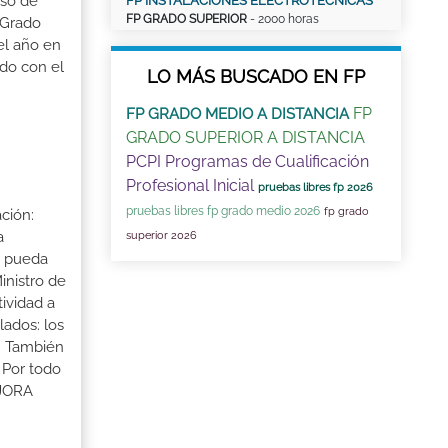
aso de
FP INSTALACIONES ELECTROTÉCNICAS
FP GRADO SUPERIOR
- 2000 horas
 Grado
el año en
ado con el
LO MÁS BUSCADO EN FP
FP
FP GRADO MEDIO A DISTANCIA
GRADO SUPERIOR A DISTANCIA
PCPI Programas de Cualificación
Profesional Inicial
pruebas libres fp 2026
pruebas libres fp grado medio 2026
fp grado
ción:
a
superior 2026
a pueda
inistro de
tividad a
lados: los
s. También
 Por todo
EJORA