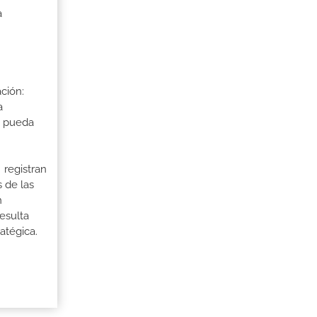
a
ción:
a
a pueda
 registran
 de las
n
esulta
atégica.