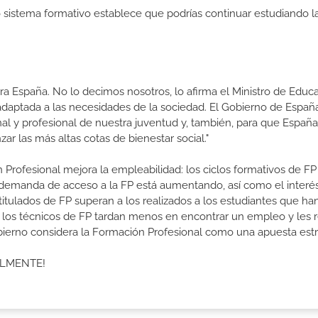
ro sistema formativo establece que podrías continuar estudiando l
a España. No lo decimos nosotros, lo afirma el Ministro de Educa
 adaptada a las necesidades de la sociedad. El Gobierno de Españ
nal y profesional de nuestra juventud y, también, para que Españ
r las más altas cotas de bienestar social."
 Profesional mejora la empleabilidad: los ciclos formativos de FP
a demanda de acceso a la FP está aumentando, así como el interés
 titulados de FP superan a los realizados a los estudiantes que ha
e los técnicos de FP tardan menos en encontrar un empleo y les r
Gobierno considera la Formación Profesional como una apuesta estr
ALMENTE!