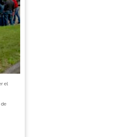
r el
 de