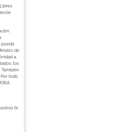
Libres
ancia
ción:
a
a pueda
inistro de
tividad a
lados: los
s. También
 Por todo
EJORA
osotros te