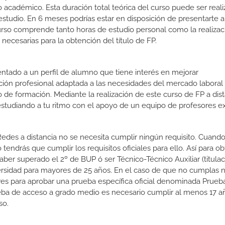
 académico. Esta duración total teórica del curso puede ser real
estudio. En 6 meses podrías estar en disposición de presentarte a
 curso comprende tanto horas de estudio personal como la realiza
necesarias para la obtención del título de FP.
ientado a un perfil de alumno que tiene interés en mejorar
ción profesional adaptada a las necesidades del mercado laboral
 de formación. Mediante la realización de este curso de FP a dist
estudiando a tu ritmo con el apoyo de un equipo de profesores e
Redes a distancia no se necesita cumplir ningún requisito. Cuando
endrás que cumplir los requisitos oficiales para ello. Así para ob
er superado el 2º de BUP ó ser Técnico-Técnico Auxiliar (titulac
versidad para mayores de 25 años. En el caso de que no cumplas 
ares para aprobar una prueba específica oficial denominada Prueb
eba de acceso a grado medio es necesario cumplir al menos 17 a
so.