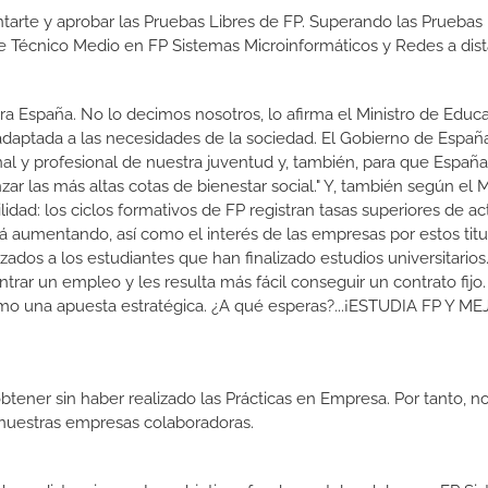
tarte y aprobar las Pruebas Libres de FP. Superando las Pruebas 
de Técnico Medio en FP Sistemas Microinformáticos y Redes a dist
a España. No lo decimos nosotros, lo afirma el Ministro de Educa
 adaptada a las necesidades de la sociedad. El Gobierno de Españ
nal y profesional de nuestra juventud y, también, para que Españ
r las más altas cotas de bienestar social." Y, también según el M
dad: los ciclos formativos de FP registran tasas superiores de ac
 aumentando, así como el interés de las empresas por estos titu
izados a los estudiantes que han finalizado estudios universitario
ar un empleo y les resulta más fácil conseguir un contrato fijo.
como una apuesta estratégica. ¿A qué esperas?...¡ESTUDIA FP Y M
btener sin haber realizado las Prácticas en Empresa. Por tanto, n
n nuestras empresas colaboradoras.