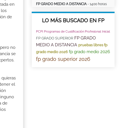
izada en
FP GRADO MEDIO A DISTANCIA
- 1400 horas
 los
ción de
LO MÁS BUSCADO EN FP
PCPI Programas de Cualificación Profesional Inicial
FP GRADO
FP GRADO SUPERIOR
MEDIO A DISTANCIA
pruebas libres fp
 pero no
fp grado medio 2026
grado medio 2026
ancia se
fp grado superior 2026
xpertos.
 quieras
tener el
ión
ninguno
a de
ños