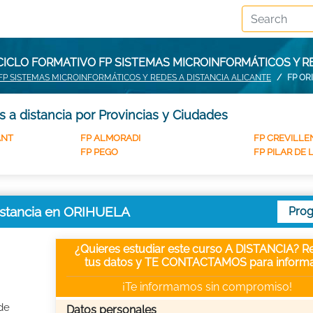
ICLO FORMATIVO FP SISTEMAS MICROINFORMÁTICOS Y R
FP SISTEMAS MICROINFORMÁTICOS Y REDES A DISTANCIA ALICANTE
FP OR
 a distancia por Provincias y Ciudades
ANT
FP ALMORADI
FP CREVILLE
FP PEGO
FP PILAR DE
distancia en ORIHUELA
Pro
¿Quieres estudiar este curso A DISTANCIA? Re
tus datos y TE CONTACTAMOS para informa
¡Te informamos sin compromiso!
de
Datos personales