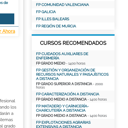
es de
FP COMUNIDAD VALENCIANA
FP GALICIA
FP ILLES BALEARS
FP REGIÓN DE MURCIA
r Ahora
CURSOS RECOMENDADOS
FP CUIDADOS AUXILIARES DE
ENFERMERÍA
FP GRADO MEDIO
- 1400 horas
FP GESTIÓN Y ORGANIZACIÓN DE
RECURSOS NATURALES Y PAISAJÍSTICOS
A DISTANCIA
FP GRADO SUPERIOR A DISTANCIA
- 2000
horas
FP CARACTERIZACIÓN A DISTANCIA
FP GRADO MEDIO A DISTANCIA
- 1400 horas
fesional
FP MATADERO Y CARNICERÍA-
rando los
CHARCUTERÍA A DISTANCIA
darán a
FP GRADO MEDIO A DISTANCIA
- 1400 horas
istemas
FP EXPLOTACIONES AGRARIAS
al grado
EXTENSIVAS A DISTANCIA