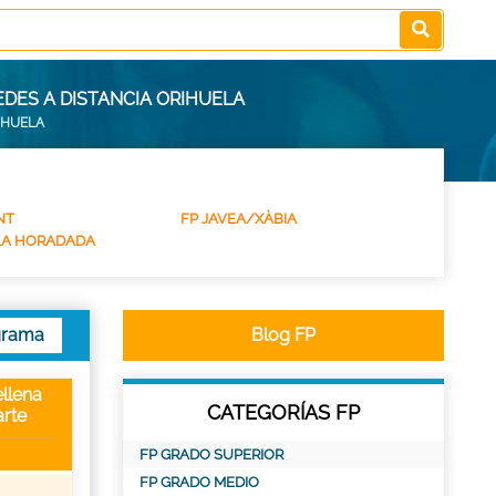
EDES A DISTANCIA ORIHUELA
IHUELA
NT
FP JAVEA/XÀBIA
 LA HORADADA
grama
Blog FP
llena
CATEGORÍAS FP
rte
FP GRADO SUPERIOR
FP GRADO MEDIO