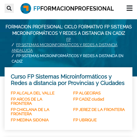
FORMACION PROFESIONAL: CICLO FORMATIVO FP SISTEMAS
MICROINFORMÁTICOS Y REDES A DISTANCIA EN CADIZ
FP
FP SISTEMAS MICROINFORMÁTICOS Y REDES A DISTANCIA
ANDALUCÍA
FP SISTEMAS MICROINFORMÁTICOS Y REDES A DISTANCIA EN
CADIZ
Curso FP Sistemas Microinformáticos y
Redes a distancia por Provincias y Ciudades
FP ALCALA DEL VALLE
FP ALGECIRAS
FP ARCOS DE LA
FP CADIZ ciudad
FRONTERA
FP CHICLANA DE LA
FP JEREZ DE LA FRONTERA
FRONTERA
FP MEDINA SIDONIA
FP UBRIQUE