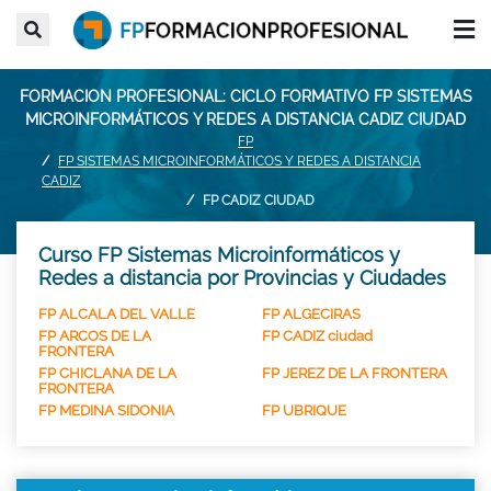
FORMACION PROFESIONAL: CICLO FORMATIVO FP SISTEMAS
MICROINFORMÁTICOS Y REDES A DISTANCIA CADIZ CIUDAD
FP
FP SISTEMAS MICROINFORMÁTICOS Y REDES A DISTANCIA
CADIZ
FP CADIZ CIUDAD
Curso FP Sistemas Microinformáticos y
Redes a distancia por Provincias y Ciudades
FP ALCALA DEL VALLE
FP ALGECIRAS
FP ARCOS DE LA
FP CADIZ ciudad
FRONTERA
FP CHICLANA DE LA
FP JEREZ DE LA FRONTERA
FRONTERA
FP MEDINA SIDONIA
FP UBRIQUE