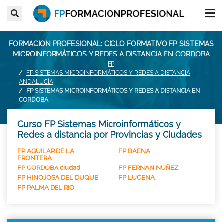
FORMACION PROFESIONAL: CICLO FORMATIVO FP SISTEMAS
MICROINFORMÁTICOS Y REDES A DISTANCIA EN CORDOBA
FP
FP SISTEMAS MICROINFORMÁTICOS Y REDES A DISTANCIA
ANDALUCÍA
FP SISTEMAS MICROINFORMÁTICOS Y REDES A DISTANCIA EN
CORDOBA
Curso FP Sistemas Microinformáticos y
Redes a distancia por Provincias y Ciudades
FP AGUILAR DE LA
FP BAENA
FRONTERA
FP CORDOBA ciudad
FP FERNAN NUÑEZ
FP HINOJOSA DEL DUQUE
FP LUCENA
FP PALMA DEL RIO