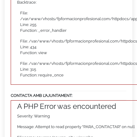
Backtrace:
File:
/var/www/vhosts/fpformacionprofesional.com/httpdocs/appl
Line: 255
Function: _error_handler
File: /var/www/vhosts/fpformacionprofesional.com/httpdocs
Line: 434
Function: view
File: /var/www/vhosts/fpformacionprofesional.com/httpdoc
Line: 315
Function: require_once
CONTACTA AMB L’AJUNTAMENT:
A PHP Error was encountered
Severity: Warning
Message: Attempt to read property "PARA_CONTACTAR" on null