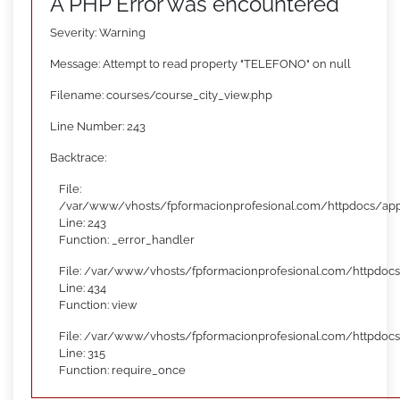
A PHP Error was encountered
Severity: Warning
Message: Attempt to read property "TELEFONO" on null
Filename: courses/course_city_view.php
Line Number: 243
Backtrace:
File:
/var/www/vhosts/fpformacionprofesional.com/httpdocs/appl
Line: 243
Function: _error_handler
File: /var/www/vhosts/fpformacionprofesional.com/httpdocs
Line: 434
Function: view
File: /var/www/vhosts/fpformacionprofesional.com/httpdoc
Line: 315
Function: require_once