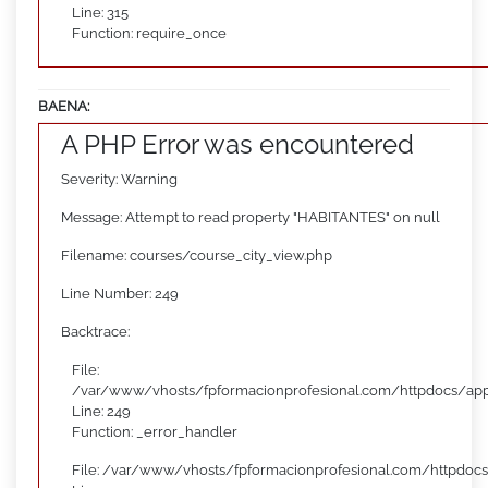
Line: 315
Function: require_once
BAENA:
A PHP Error was encountered
Severity: Warning
Message: Attempt to read property "HABITANTES" on null
Filename: courses/course_city_view.php
Line Number: 249
Backtrace:
File:
/var/www/vhosts/fpformacionprofesional.com/httpdocs/appl
Line: 249
Function: _error_handler
File: /var/www/vhosts/fpformacionprofesional.com/httpdocs