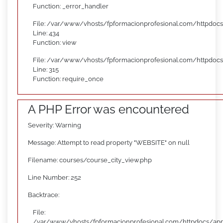
Function: _error_handler
File: /var/www/vhosts/fpformacionprofesional.com/httpdocs
Line: 434
Function: view
File: /var/www/vhosts/fpformacionprofesional.com/httpdoc
Line: 315
Function: require_once
A PHP Error was encountered
Severity: Warning
Message: Attempt to read property "WEBSITE" on null
Filename: courses/course_city_view.php
Line Number: 252
Backtrace:
File:
/var/www/vhosts/fpformacionprofesional.com/httpdocs/appl