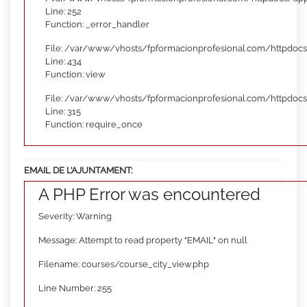
Line: 252
Function: _error_handler
File: /var/www/vhosts/fpformacionprofesional.com/httpdocs
Line: 434
Function: view
File: /var/www/vhosts/fpformacionprofesional.com/httpdoc
Line: 315
Function: require_once
EMAIL DE L’AJUNTAMENT:
A PHP Error was encountered
Severity: Warning
Message: Attempt to read property "EMAIL" on null
Filename: courses/course_city_view.php
Line Number: 255