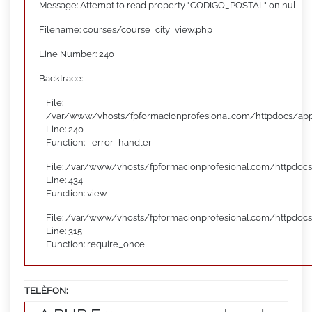
Message: Attempt to read property "CODIGO_POSTAL" on null
Filename: courses/course_city_view.php
Line Number: 240
Backtrace:
File:
/var/www/vhosts/fpformacionprofesional.com/httpdocs/appl
Line: 240
Function: _error_handler
File: /var/www/vhosts/fpformacionprofesional.com/httpdocs
Line: 434
Function: view
File: /var/www/vhosts/fpformacionprofesional.com/httpdoc
Line: 315
Function: require_once
TELÈFON: