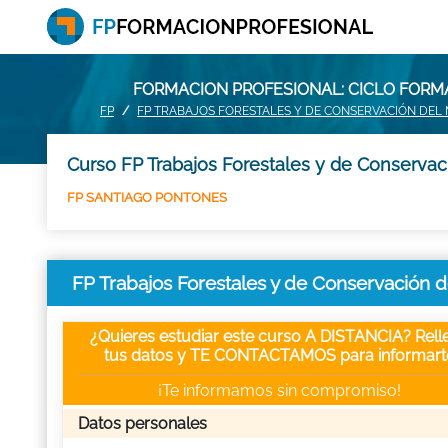
FORMACION PROFESIONAL: CICLO FORMA
FP
FP TRABAJOS FORESTALES Y DE CONSERVACIÓN DEL 
Curso FP Trabajos Forestales y de Conservaci
FP SANTIAGO PONTONES
FP Trabajos Forestales y de Conservación d
¿Quieres estudiar este curso A DISTANCIA? Rell
tus datos y TE CONTACTAMOS para informart
¡Te informamos sin compromiso!
Datos personales