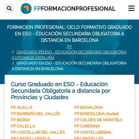
FORMACION PROFESIONAL: CICLO FORMATIVO GRADUADO
EN ESO - EDUCACIÓN SECUNDARIA OBLIGATORIA A
DISTANCIA EN BARCELONA
FP
GRADUADO EN ESO - EDUCACIÓN SECUNDARIA OBLIGATORIA
A DISTANCIA CATALUÑA
GRADUADO EN ESO - EDUCACIÓN SECUNDARIA OBLIGATORIA
A DISTANCIA EN BARCELONA
Curso Graduado en ESO - Educación
Secundaria Obligatoria a distancia por
Provincias y Ciudades
FP ALELLA
FP BADALONA
FP BARBERÀ DEL VALLÈS
FP BARCELONA ciudad
FP BERGA
FP CALDES DE MONTBUI
FP CALELLA
FP CARDONA
FP CASTELLAR DEL VALLÈS
FP CASTELLBISBAL
FP CASTELLDEFELS
FP CENTELLES