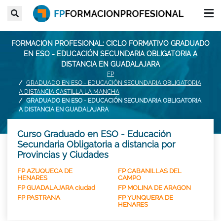
FORMACION PROFESIONAL: CICLO FORMATIVO GRADUADO
EN ESO - EDUCACIÓN SECUNDARIA OBLIGATORIA A
DISTANCIA EN GUADALAJARA
FP
GRADUADO EN ESO - EDUCACIÓN SECUNDARIA OBLIGATORIA
A DISTANCIA CASTILLA LA MANCHA
GRADUADO EN ESO - EDUCACIÓN SECUNDARIA OBLIGATORIA
A DISTANCIA EN GUADALAJARA
Curso Graduado en ESO - Educación
Secundaria Obligatoria a distancia por
Provincias y Ciudades
FP AZUQUECA DE
FP CABANILLAS DEL
HENARES
CAMPO
FP GUADALAJARA ciudad
FP MOLINA DE ARAGON
FP PASTRANA
FP YUNQUERA DE
HENARES