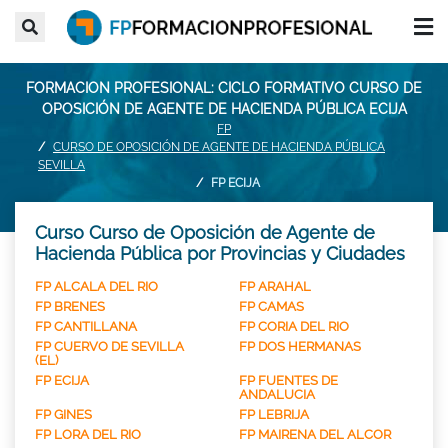
FORMACION PROFESIONAL: CICLO FORMATIVO CURSO DE
OPOSICIÓN DE AGENTE DE HACIENDA PÚBLICA ECIJA
FP
CURSO DE OPOSICIÓN DE AGENTE DE HACIENDA PÚBLICA
SEVILLA
FP ECIJA
Curso Curso de Oposición de Agente de
Hacienda Pública por Provincias y Ciudades
FP ALCALA DEL RIO
FP ARAHAL
FP BRENES
FP CAMAS
FP CANTILLANA
FP CORIA DEL RIO
FP CUERVO DE SEVILLA
FP DOS HERMANAS
(EL)
FP ECIJA
FP FUENTES DE
ANDALUCIA
FP GINES
FP LEBRIJA
FP LORA DEL RIO
FP MAIRENA DEL ALCOR