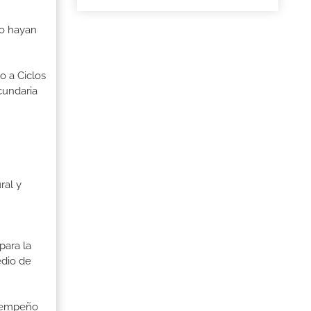
no hayan
o a Ciclos
cundaria
ral y
para la
edio de
esempeño