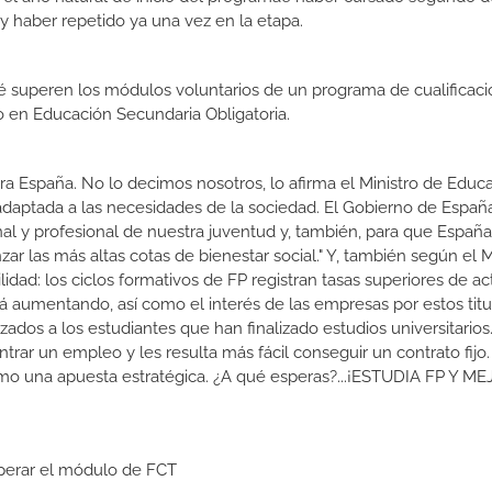
y haber repetido ya una vez en la etapa.
 superen los módulos voluntarios de un programa de cualificaci
do en Educación Secundaria Obligatoria.
a España. No lo decimos nosotros, lo afirma el Ministro de Educa
 adaptada a las necesidades de la sociedad. El Gobierno de Españ
nal y profesional de nuestra juventud y, también, para que Españ
r las más altas cotas de bienestar social." Y, también según el M
dad: los ciclos formativos de FP registran tasas superiores de ac
 aumentando, así como el interés de las empresas por estos titu
izados a los estudiantes que han finalizado estudios universitario
ar un empleo y les resulta más fácil conseguir un contrato fijo.
como una apuesta estratégica. ¿A qué esperas?...¡ESTUDIA FP Y M
uperar el módulo de FCT