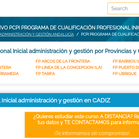
VO PCPI PROGRAMA DE CUALIFICACIÓN PROFESIONAL INIC
 ADMINISTRACIÓN Y GESTIÓN ANDALUCÍA
PCPI PROGRAMA DE CUALIFICAC
nal Inicial administración y gestión por Provincias y
FP ARCOS DE LA FRONTERA
FP BARRIOS (
NTERA
FP LINEA DE LA CONCEPCION (LA)
FP PUERTO D
ARRAMEDA
FP TARIFA
FP UBRIQUE
Inicial administración y gestión en CADIZ
¿Quieres estudiar este curso A DISTANCIA? Re
tus datos y TE CONTACTAMOS para informa
¡Te informamos sin compromiso!