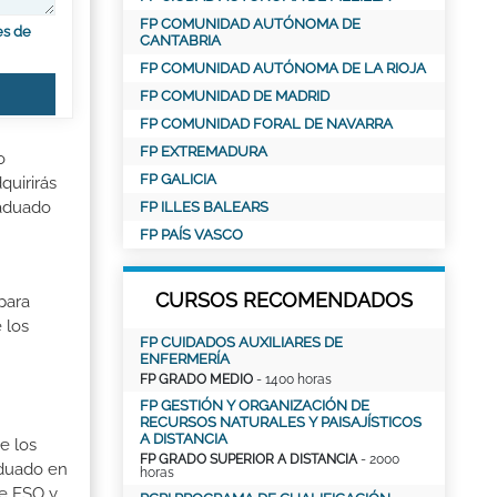
FP COMUNIDAD AUTÓNOMA DE
es de
CANTABRIA
FP COMUNIDAD AUTÓNOMA DE LA RIOJA
FP COMUNIDAD DE MADRID
FP COMUNIDAD FORAL DE NAVARRA
FP EXTREMADURA
o
FP GALICIA
quirirás
raduado
FP ILLES BALEARS
FP PAÍS VASCO
CURSOS RECOMENDADOS
para
 los
FP CUIDADOS AUXILIARES DE
ENFERMERÍA
FP GRADO MEDIO
- 1400 horas
FP GESTIÓN Y ORGANIZACIÓN DE
RECURSOS NATURALES Y PAISAJÍSTICOS
A DISTANCIA
e los
FP GRADO SUPERIOR A DISTANCIA
- 2000
aduado en
horas
de ESO y