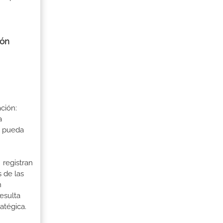
ión
ción:
a
a pueda
 registran
 de las
n
esulta
atégica.