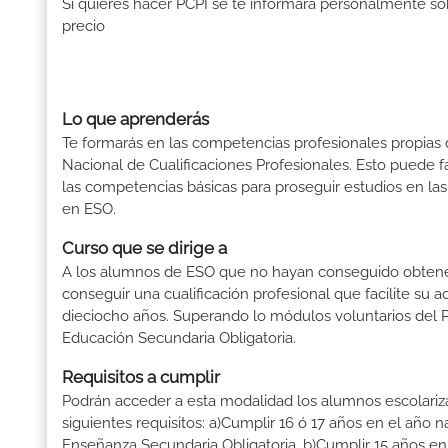
Si quieres hacer PCPI se te informará personalmente so
precio
Lo que aprenderás
Te formarás en las competencias profesionales propias de
Nacional de Cualificaciones Profesionales. Esto puede fa
las competencias básicas para proseguir estudios en las
en ESO.
Curso que se dirige a
A los alumnos de ESO que no hayan conseguido obtener 
conseguir una cualificación profesional que facilite su a
dieciocho años. Superando lo módulos voluntarios del 
Educación Secundaria Obligatoria.
Requisitos a cumplir
Podrán acceder a esta modalidad los alumnos escolari
siguientes requisitos: a)Cumplir 16 ó 17 años en el año 
Enseñanza Secundaria Obligatoria. b)Cumplir 15 años en