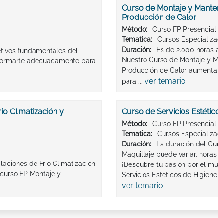
Curso de Montaje y Manteni
Producción de Calor
Método:
Curso FP Presencial
Tematica:
Cursos Especializ
Duración:
Es de 2.000 horas 
jetivos fundamentales del
Nuestro Curso de Montaje y Ma
e, formarte adecuadamente para
Producción de Calor aumentar
ver temario
para ...
io Climatización y
Curso de Servicios Estétic
Método:
Curso FP Presencial
Tematica:
Cursos Especializ
Duración:
La duración del Cur
Maquillaje puede variar. horas
laciones de Frio Climatización
¡Descubre tu pasión por el mu
 curso FP Montaje y
Servicios Estéticos de Higiene,
ver temario