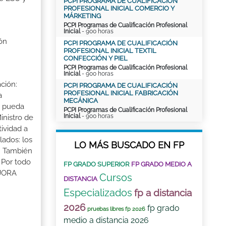
PCPI PROGRAMA DE CUALIFICACIÓN
PROFESIONAL INICIAL COMERCIO Y
MÁRKETING
PCPI Programas de Cualificación Profesional
Inicial
- 900 horas
ón
PCPI PROGRAMA DE CUALIFICACIÓN
PROFESIONAL INICIAL TEXTIL
CONFECCIÓN Y PIEL
PCPI Programas de Cualificación Profesional
Inicial
- 900 horas
ción:
PCPI PROGRAMA DE CUALIFICACIÓN
PROFESIONAL INICIAL FABRICACIÓN
a
MECÁNICA
a pueda
PCPI Programas de Cualificación Profesional
Inicial
- 900 horas
inistro de
tividad a
lados: los
LO MÁS BUSCADO EN FP
s. También
 Por todo
FP GRADO SUPERIOR
FP GRADO MEDIO A
EJORA
Cursos
DISTANCIA
Especializados
fp a distancia
2026
fp grado
pruebas libres fp 2026
medio a distancia 2026