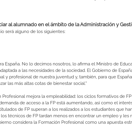
iciar al alumnado en el ámbito de la Administración y Gest
io será alguno de los siguientes:
a España. No lo decimos nosotros, lo afirma el Ministro de Educa
 adaptada a las necesidades de la sociedad. El Gobierno de Españ
nal y profesional de nuestra juventud y, también, para que Españ
r las más altas cotas de bienestar social."
 Profesional mejora la empleabilidad: los ciclos formativos de FP
a demanda de acceso a la FP está aumentando, así como el interés
 titulados de FP superan a los realizados a los estudiantes que ha
e los técnicos de FP tardan menos en encontrar un empleo y les r
Gobierno considera la Formación Profesional como una apuesta estr