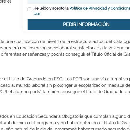
bre el
He leído y acepto la
Política de Privacidad y Condicion
Uso
PEDIR INFORMACIÓN
 una cualificación de nivel 1 de la estructura actual del Catálog
vorecerá una inserción sociolaboral satisfactoriaé a la vez que ad
 diferentes enseñanzas y podrás conseguir el Título Oficial de G
el título de Graduado en ESO. Los PCPI son una vía alternativa 
cceso al mundo laboral sin prolongar la escolarización más allá de
PCPI el alumno podrá también conseguir el título de Graduado en
zados en Educación Secundaria Obligatoria que cumplan alguno d
natural de inicio del programa y no haber obtenido el título de Gr
 el año natural de inicio del programaé haber cursado segundo 