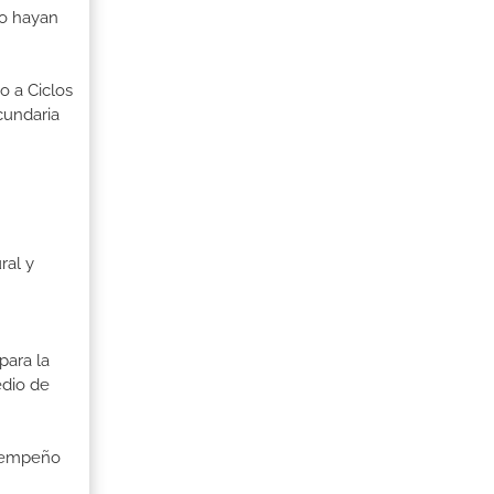
no hayan
o a Ciclos
cundaria
ral y
para la
edio de
esempeño