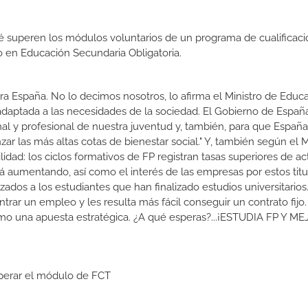
 superen los módulos voluntarios de un programa de cualificaci
do en Educación Secundaria Obligatoria.
a España. No lo decimos nosotros, lo afirma el Ministro de Educa
 adaptada a las necesidades de la sociedad. El Gobierno de Españ
nal y profesional de nuestra juventud y, también, para que Españ
r las más altas cotas de bienestar social." Y, también según el M
dad: los ciclos formativos de FP registran tasas superiores de ac
 aumentando, así como el interés de las empresas por estos titu
izados a los estudiantes que han finalizado estudios universitario
ar un empleo y les resulta más fácil conseguir un contrato fijo.
como una apuesta estratégica. ¿A qué esperas?...¡ESTUDIA FP Y M
uperar el módulo de FCT