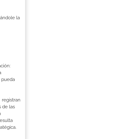
ándole la
ción:
a
a pueda
 registran
 de las
n
esulta
atégica.