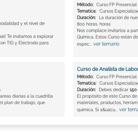
Método:
Curso FP Presencial
Tematica:
Cursos Especializ
Duración:
La duración de nue
odalidad y el nivel de
800 horas. horas
Nos complace invitarlos a par
al! Te invitamos a explorar
Química. Estos Curso están d
con TIG y Electrodo para
ver temario
espec...
Curso de Analista de Labo
Método:
Curso FP Presencial
Tematica:
Cursos Especializ
s
Duración:
Debes dedicar
150 
areas diarias a la cuadrilla
El propósito de este Curso de 
el plan de trabajo, que
materiales, productos, herrami
ver tem
química. Si a&uacu...