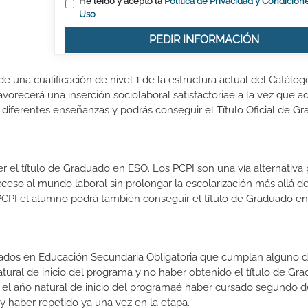
He leído y acepto la
Política de Privacidad y Condicion
Uso
PEDIR INFORMACIÓN
 una cualificación de nivel 1 de la estructura actual del Catálog
vorecerá una inserción sociolaboral satisfactoriaé a la vez que ad
 diferentes enseñanzas y podrás conseguir el Título Oficial de G
el título de Graduado en ESO. Los PCPI son una vía alternativa 
cceso al mundo laboral sin prolongar la escolarización más allá de
PCPI el alumno podrá también conseguir el título de Graduado en
zados en Educación Secundaria Obligatoria que cumplan alguno d
natural de inicio del programa y no haber obtenido el título de Gr
 el año natural de inicio del programaé haber cursado segundo 
y haber repetido ya una vez en la etapa.