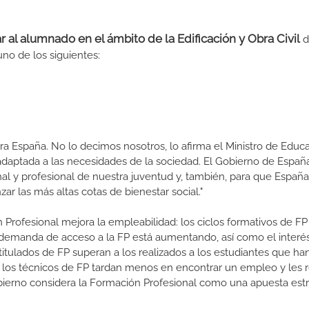
ar al alumnado en el ámbito de la Edificación y Obra Civil
d
uno de los siguientes:
a España. No lo decimos nosotros, lo afirma el Ministro de Educa
 adaptada a las necesidades de la sociedad. El Gobierno de Españ
nal y profesional de nuestra juventud y, también, para que Españ
r las más altas cotas de bienestar social."
 Profesional mejora la empleabilidad: los ciclos formativos de FP
a demanda de acceso a la FP está aumentando, así como el interés
 titulados de FP superan a los realizados a los estudiantes que ha
e los técnicos de FP tardan menos en encontrar un empleo y les r
Gobierno considera la Formación Profesional como una apuesta estr