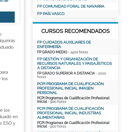
es de
FP COMUNIDAD FORAL DE NAVARRA
FP PAÍS VASCO
CURSOS RECOMENDADOS
o
quirirás
FP CUIDADOS AUXILIARES DE
ENFERMERÍA
raduado
FP GRADO MEDIO
- 1400 horas
FP GESTIÓN Y ORGANIZACIÓN DE
RECURSOS NATURALES Y PAISAJÍSTICOS
A DISTANCIA
para
FP GRADO SUPERIOR A DISTANCIA
- 2000
horas
 los
PCPI PROGRAMA DE CUALIFICACIÓN
PROFESIONAL INICIAL IMAGEN
PERSONAL
PCPI Programas de Cualificación Profesional
Inicial
- 900 horas
PCPI PROGRAMA DE CUALIFICACIÓN
e los
PROFESIONAL INICIAL INDUSTRIAS
aduado en
ALIMENTARIAS
de ESO y
PCPI Programas de Cualificación Profesional
Inicial
- 900 horas