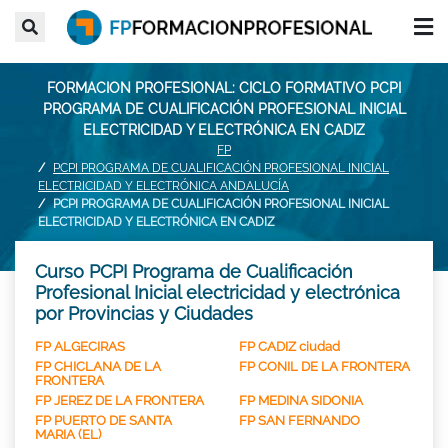
FORMACION PROFESIONAL: CICLO FORMATIVO PCPI
PROGRAMA DE CUALIFICACIÓN PROFESIONAL INICIAL
ELECTRICIDAD Y ELECTRÓNICA EN CADIZ
FP
PCPI PROGRAMA DE CUALIFICACIÓN PROFESIONAL INICIAL
ELECTRICIDAD Y ELECTRÓNICA ANDALUCÍA
PCPI PROGRAMA DE CUALIFICACIÓN PROFESIONAL INICIAL
ELECTRICIDAD Y ELECTRÓNICA EN CADIZ
Curso PCPI Programa de Cualificación
Profesional Inicial electricidad y electrónica
por Provincias y Ciudades
FP ALGECIRAS
FP CADIZ ciudad
FP CHICLANA DE LA
FP CONIL DE LA FRONTERA
FRONTERA
FP JEREZ DE LA FRONTERA
FP MEDINA SIDONIA
FP PUERTO DE SANTA
FP SAN FERNANDO
MARIA (EL)