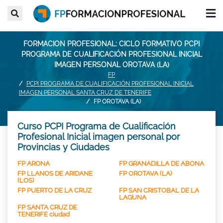
FORMACION PROFESIONAL: CICLO FORMATIVO PCPI
PROGRAMA DE CUALIFICACIÓN PROFESIONAL INICIAL
IMAGEN PERSONAL OROTAVA (LA)
FP
PCPI PROGRAMA DE CUALIFICACIÓN PROFESIONAL INICIAL
IMAGEN PERSONAL SANTA CRUZ DE TENERIFE
FP OROTAVA (LA)
Curso PCPI Programa de Cualificación
Profesional Inicial imagen personal por
Provincias y Ciudades
FP ARONA
FP GRANADILLA DE ABONA
FP LLANOS DE ARIDANE
FP OROTAVA (LA)
(LOS)
FP PUERTO DE LA CRUZ
FP SAN CRISTOBAL DE LA
LAGUNA
FP SANTA CRUZ DE
TENERIFE ciudad