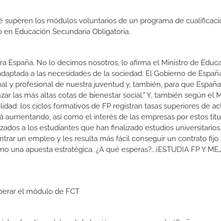
 superen los módulos voluntarios de un programa de cualificaci
do en Educación Secundaria Obligatoria.
a España. No lo decimos nosotros, lo afirma el Ministro de Educa
 adaptada a las necesidades de la sociedad. El Gobierno de Españ
nal y profesional de nuestra juventud y, también, para que Españ
r las más altas cotas de bienestar social." Y, también según el M
dad: los ciclos formativos de FP registran tasas superiores de ac
 aumentando, así como el interés de las empresas por estos titu
izados a los estudiantes que han finalizado estudios universitario
ar un empleo y les resulta más fácil conseguir un contrato fijo.
como una apuesta estratégica. ¿A qué esperas?...¡ESTUDIA FP Y M
uperar el módulo de FCT