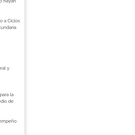
no hayan
o a Ciclos
cundaria
ral y
para la
edio de
esempeño