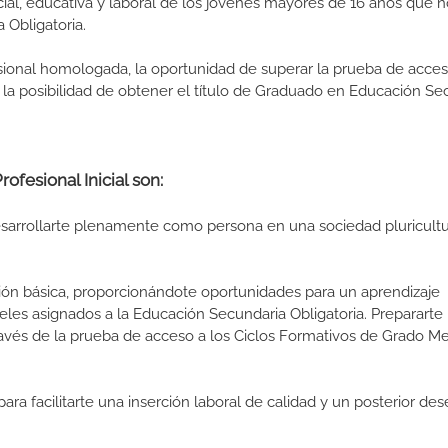
cial, educativa y laboral de los jóvenes mayores de 16 años que 
 Obligatoria.
esional homologada, la oportunidad de superar la prueba de acces
la posibilidad de obtener el título de Graduado en Educación Se
ofesional Inicial son:
arrollarte plenamente como persona en una sociedad pluricultu
ión básica, proporcionándote oportunidades para un aprendizaje
eles asignados a la Educación Secundaria Obligatoria. Prepararte 
ravés de la prueba de acceso a los Ciclos Formativos de Grado M
ara facilitarte una inserción laboral de calidad y un posterior d