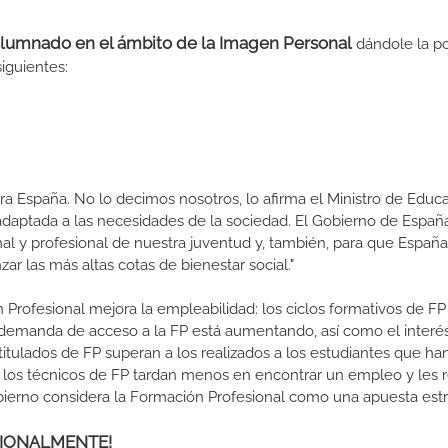
 alumnado en el ámbito de la Imagen Personal
dándole la po
siguientes:
a España. No lo decimos nosotros, lo afirma el Ministro de Educa
 adaptada a las necesidades de la sociedad. El Gobierno de Españ
nal y profesional de nuestra juventud y, también, para que Españ
r las más altas cotas de bienestar social."
 Profesional mejora la empleabilidad: los ciclos formativos de FP
a demanda de acceso a la FP está aumentando, así como el interés
 titulados de FP superan a los realizados a los estudiantes que ha
e los técnicos de FP tardan menos en encontrar un empleo y les r
Gobierno considera la Formación Profesional como una apuesta estr
ESIONALMENTE!