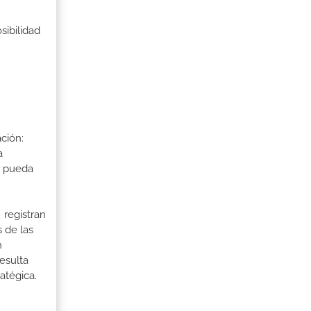
sibilidad
ción:
a
a pueda
 registran
 de las
n
esulta
atégica.