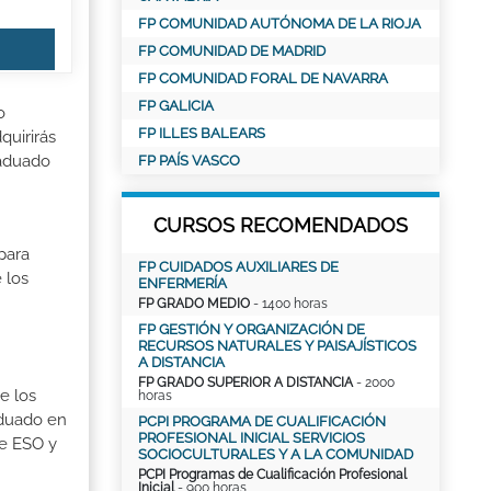
FP COMUNIDAD AUTÓNOMA DE LA RIOJA
FP COMUNIDAD DE MADRID
FP COMUNIDAD FORAL DE NAVARRA
FP GALICIA
o
FP ILLES BALEARS
quirirás
raduado
FP PAÍS VASCO
CURSOS RECOMENDADOS
para
FP CUIDADOS AUXILIARES DE
 los
ENFERMERÍA
FP GRADO MEDIO
- 1400 horas
FP GESTIÓN Y ORGANIZACIÓN DE
RECURSOS NATURALES Y PAISAJÍSTICOS
A DISTANCIA
FP GRADO SUPERIOR A DISTANCIA
- 2000
e los
horas
aduado en
PCPI PROGRAMA DE CUALIFICACIÓN
PROFESIONAL INICIAL SERVICIOS
de ESO y
SOCIOCULTURALES Y A LA COMUNIDAD
PCPI Programas de Cualificación Profesional
Inicial
- 900 horas