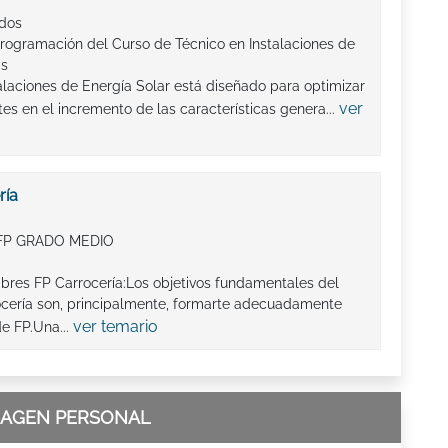
ados
programación del Curso de Técnico en Instalaciones de
as
alaciones de Energía Solar está diseñado para optimizar
ver
tes en el incremento de las características genera...
ría
FP GRADO MEDIO
ibres FP Carrocería:Los objetivos fundamentales del
ocería son, principalmente, formarte adecuadamente
ver temario
de FP.Una...
IMAGEN PERSONAL