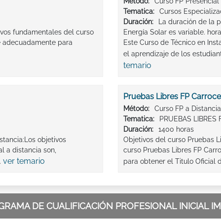
Método:
Curso FP Presencial
Tematica:
Cursos Especializ
Duración:
La duración de la 
tivos fundamentales del curso
Energía Solar es variable. hor
rte adecuadamente para
Este Curso de Técnico en Inst
el aprendizaje de los estudian
temario
Pruebas Libres FP Carroce
Método:
Curso FP a Distancia
Tematica:
PRUEBAS LIBRES 
Duración:
1400 horas
stancia:Los objetivos
Objetivos del curso Pruebas L
 a distancia son,
curso Pruebas Libres FP Carr
ver temario
.
para obtener el Titulo Oficial 
GRAMA DE CUALIFICACIÓN PROFESIONAL INICIAL 