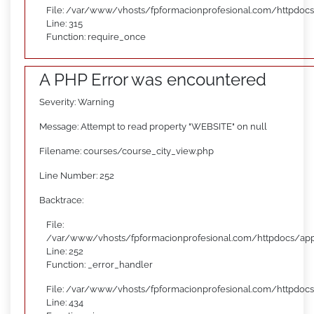
File: /var/www/vhosts/fpformacionprofesional.com/httpdoc
Line: 315
Function: require_once
A PHP Error was encountered
Severity: Warning
Message: Attempt to read property "WEBSITE" on null
Filename: courses/course_city_view.php
Line Number: 252
Backtrace:
File:
/var/www/vhosts/fpformacionprofesional.com/httpdocs/appl
Line: 252
Function: _error_handler
File: /var/www/vhosts/fpformacionprofesional.com/httpdocs
Line: 434