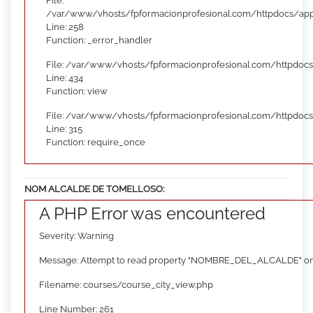
File:
/var/www/vhosts/fpformacionprofesional.com/httpdocs/appl
Line: 258
Function: _error_handler
File: /var/www/vhosts/fpformacionprofesional.com/httpdocs
Line: 434
Function: view
File: /var/www/vhosts/fpformacionprofesional.com/httpdoc
Line: 315
Function: require_once
NOM ALCALDE DE TOMELLOSO:
A PHP Error was encountered
Severity: Warning
Message: Attempt to read property "NOMBRE_DEL_ALCALDE" on
Filename: courses/course_city_view.php
Line Number: 261