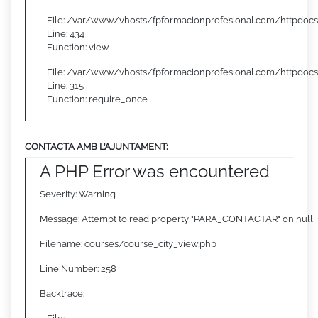
File: /var/www/vhosts/fpformacionprofesional.com/httpdocs
Line: 434
Function: view
File: /var/www/vhosts/fpformacionprofesional.com/httpdoc
Line: 315
Function: require_once
CONTACTA AMB L’AJUNTAMENT:
A PHP Error was encountered
Severity: Warning
Message: Attempt to read property "PARA_CONTACTAR" on null
Filename: courses/course_city_view.php
Line Number: 258
Backtrace: