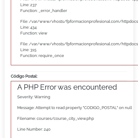
Line: 237
Function: _error_handler
File: /var/www/vhosts/fpformacionprofesional.com/httpdocs
Line: 434
Function: view
File: /var/www/vhosts/fpformacionprofesional.com/httpdoc
Line: 315
Function: require_once
Código Postal:
A PHP Error was encountered
Severity: Warning
Message: Attempt to read property "CODIGO_POSTAL" on null
Filename: courses/course_city_view.php
Line Number: 240