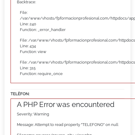
Backtrace:
File:
/var/www/vhosts/fpformacionprofesional.com/httpdocs/appl
Line: 240
Function: _error_handler
File: /var/www/vhosts/fpformacionprofesional.com/httpdocs
Line: 434
Function: view
File: /var/www/vhosts/fpformacionprofesional.com/httpdoc
Line: 315
Function: require_once
TELÈFON:
A PHP Error was encountered
Severity: Warning
Message: Attempt to read property "TELEFONO" on null