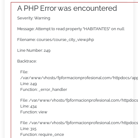
A PHP Error was encountered
Severity: Warning
Message: Attempt to read property "HABITANTES" on null
Filename: courses/course_city_view.php
Line Number: 249
Backtrace:
File:
/var/www/vhosts/fpformacionprofesional.com/httpdocs/appl
Line: 249
Function: _error_handler
File: /var/www/vhosts/fpformacionprofesional.com/httpdocs
Line: 434
Function: view
File: /var/www/vhosts/fpformacionprofesional.com/httpdoc
Line: 315
Function: require_once