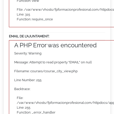
Function: view
File: /var/www/vhosts/fpformacionprofesional.com/httpdoc
Line: 315
Function: require_once
EMAIL DE L’AJUNTAMENT:
A PHP Error was encountered
Severity: Warning
Message: Attempt to read property "EMAIL" on null
Filename: courses/course_city_view.php
Line Number: 255
Backtrace:
File:
/var/www/vhosts/fpformacionprofesional.com/httpdocs/appl
Line: 255
Function: _error_handler