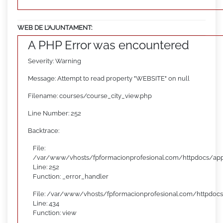
WEB DE L’AJUNTAMENT:
A PHP Error was encountered
Severity: Warning
Message: Attempt to read property "WEBSITE" on null
Filename: courses/course_city_view.php
Line Number: 252
Backtrace:
File:
/var/www/vhosts/fpformacionprofesional.com/httpdocs/appl
Line: 252
Function: _error_handler
File: /var/www/vhosts/fpformacionprofesional.com/httpdocs
Line: 434
Function: view