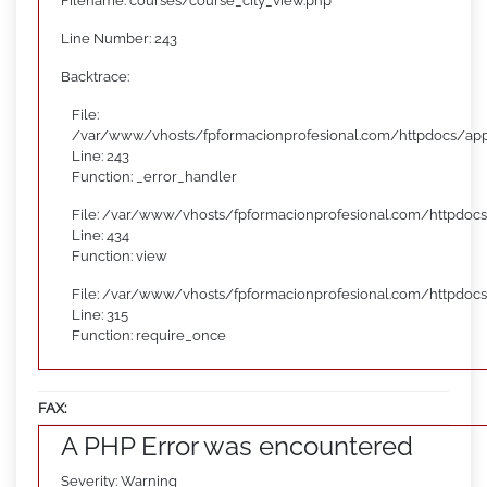
Filename: courses/course_city_view.php
Line Number: 243
Backtrace:
File:
/var/www/vhosts/fpformacionprofesional.com/httpdocs/appl
Line: 243
Function: _error_handler
File: /var/www/vhosts/fpformacionprofesional.com/httpdocs
Line: 434
Function: view
File: /var/www/vhosts/fpformacionprofesional.com/httpdoc
Line: 315
Function: require_once
FAX:
A PHP Error was encountered
Severity: Warning