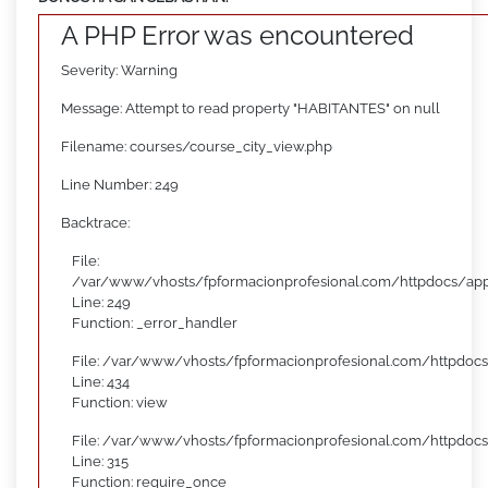
A PHP Error was encountered
Severity: Warning
Message: Attempt to read property "HABITANTES" on null
Filename: courses/course_city_view.php
Line Number: 249
Backtrace:
File:
/var/www/vhosts/fpformacionprofesional.com/httpdocs/appl
Line: 249
Function: _error_handler
File: /var/www/vhosts/fpformacionprofesional.com/httpdocs
Line: 434
Function: view
File: /var/www/vhosts/fpformacionprofesional.com/httpdoc
Line: 315
Function: require_once