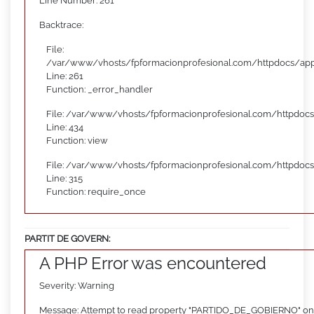
Line Number: 261
Backtrace:
File:
/var/www/vhosts/fpformacionprofesional.com/httpdocs/appl
Line: 261
Function: _error_handler
File: /var/www/vhosts/fpformacionprofesional.com/httpdocs
Line: 434
Function: view
File: /var/www/vhosts/fpformacionprofesional.com/httpdoc
Line: 315
Function: require_once
PARTIT DE GOVERN:
A PHP Error was encountered
Severity: Warning
Message: Attempt to read property "PARTIDO_DE_GOBIERNO" on