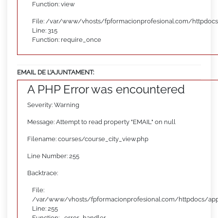
Function: view
File: /var/www/vhosts/fpformacionprofesional.com/httpdoc
Line: 315
Function: require_once
EMAIL DE L’AJUNTAMENT:
A PHP Error was encountered
Severity: Warning
Message: Attempt to read property "EMAIL" on null
Filename: courses/course_city_view.php
Line Number: 255
Backtrace:
File:
/var/www/vhosts/fpformacionprofesional.com/httpdocs/appl
Line: 255
Function: _error_handler