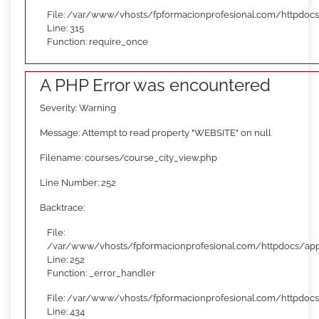
File: /var/www/vhosts/fpformacionprofesional.com/httpdoc
Line: 315
Function: require_once
A PHP Error was encountered
Severity: Warning
Message: Attempt to read property "WEBSITE" on null
Filename: courses/course_city_view.php
Line Number: 252
Backtrace:
File:
/var/www/vhosts/fpformacionprofesional.com/httpdocs/appl
Line: 252
Function: _error_handler
File: /var/www/vhosts/fpformacionprofesional.com/httpdocs
Line: 434