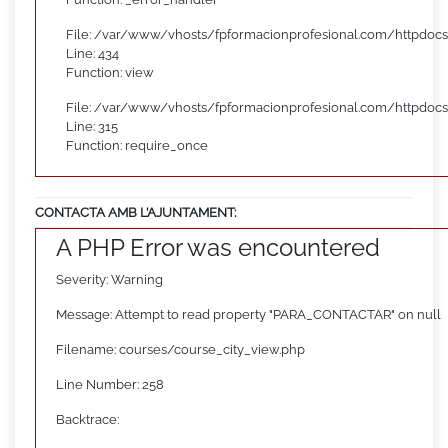
File: /var/www/vhosts/fpformacionprofesional.com/httpdocs
Line: 434
Function: view
File: /var/www/vhosts/fpformacionprofesional.com/httpdoc
Line: 315
Function: require_once
CONTACTA AMB L’AJUNTAMENT:
A PHP Error was encountered
Severity: Warning
Message: Attempt to read property "PARA_CONTACTAR" on null
Filename: courses/course_city_view.php
Line Number: 258
Backtrace: