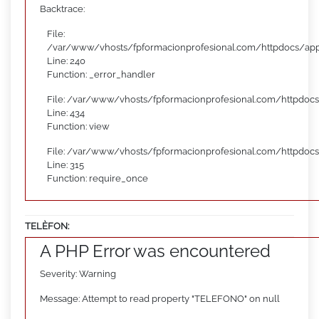
Backtrace:
File:
/var/www/vhosts/fpformacionprofesional.com/httpdocs/appl
Line: 240
Function: _error_handler
File: /var/www/vhosts/fpformacionprofesional.com/httpdocs
Line: 434
Function: view
File: /var/www/vhosts/fpformacionprofesional.com/httpdoc
Line: 315
Function: require_once
TELÈFON:
A PHP Error was encountered
Severity: Warning
Message: Attempt to read property "TELEFONO" on null