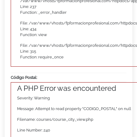
/var/www/vhosts/fpformacionprofesional.com/httpdocs/appl
Line: 237
Function: _error_handler
File: /var/www/vhosts/fpformacionprofesional.com/httpdocs
Line: 434
Function: view
File: /var/www/vhosts/fpformacionprofesional.com/httpdoc
Line: 315
Function: require_once
Código Postal:
A PHP Error was encountered
Severity: Warning
Message: Attempt to read property "CODIGO_POSTAL" on null
Filename: courses/course_city_view.php
Line Number: 240