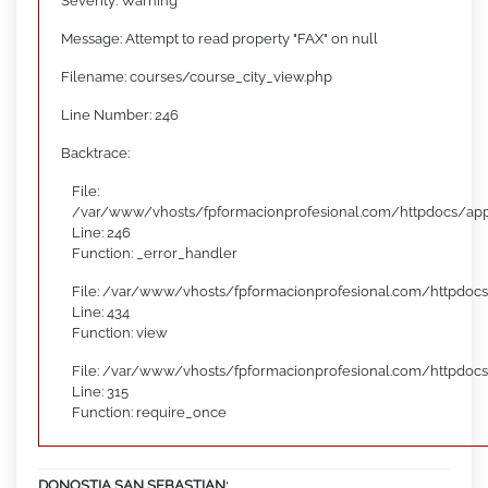
Severity: Warning
Message: Attempt to read property "FAX" on null
Filename: courses/course_city_view.php
Line Number: 246
Backtrace:
File:
/var/www/vhosts/fpformacionprofesional.com/httpdocs/appl
Line: 246
Function: _error_handler
File: /var/www/vhosts/fpformacionprofesional.com/httpdocs
Line: 434
Function: view
File: /var/www/vhosts/fpformacionprofesional.com/httpdoc
Line: 315
Function: require_once
DONOSTIA SAN SEBASTIAN: