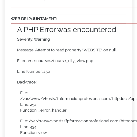
WEB DE L’AJUNTAMENT:
A PHP Error was encountered
Severity: Warning
Message: Attempt to read property "WEBSITE" on null
Filename: courses/course_city_view.php
Line Number: 252
Backtrace:
File:
/var/www/vhosts/fpformacionprofesional.com/httpdocs/appl
Line: 252
Function: _error_handler
File: /var/www/vhosts/fpformacionprofesional.com/httpdocs
Line: 434
Function: view