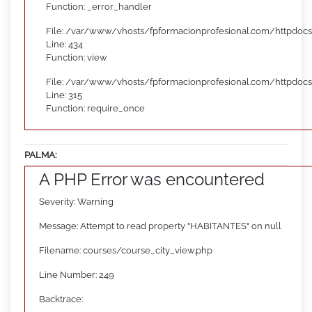
Function: _error_handler
File: /var/www/vhosts/fpformacionprofesional.com/httpdocs
Line: 434
Function: view
File: /var/www/vhosts/fpformacionprofesional.com/httpdoc
Line: 315
Function: require_once
PALMA:
A PHP Error was encountered
Severity: Warning
Message: Attempt to read property "HABITANTES" on null
Filename: courses/course_city_view.php
Line Number: 249
Backtrace: