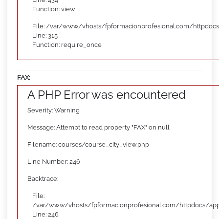
Function: view
File: /var/www/vhosts/fpformacionprofesional.com/httpdoc
Line: 315
Function: require_once
FAX:
A PHP Error was encountered
Severity: Warning
Message: Attempt to read property "FAX" on null
Filename: courses/course_city_view.php
Line Number: 246
Backtrace:
File:
/var/www/vhosts/fpformacionprofesional.com/httpdocs/appl
Line: 246