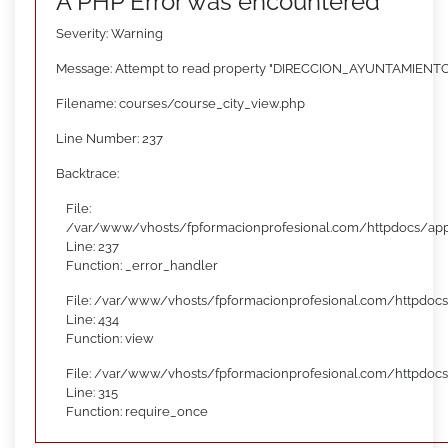
A PHP Error was encountered
Severity: Warning
Message: Attempt to read property "DIRECCION_AYUNTAMIENTO"
Filename: courses/course_city_view.php
Line Number: 237
Backtrace:
File:
/var/www/vhosts/fpformacionprofesional.com/httpdocs/appl
Line: 237
Function: _error_handler
File: /var/www/vhosts/fpformacionprofesional.com/httpdocs
Line: 434
Function: view
File: /var/www/vhosts/fpformacionprofesional.com/httpdoc
Line: 315
Function: require_once