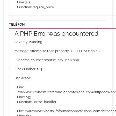
Line: 315
Function: require_once
TELÈFON:
A PHP Error was encountered
Severity: Warning
Message: Attempt to read property "TELEFONO" on null
Filename: courses/course_city_view.php
Line Number: 243
Backtrace:
File:
/var/www/vhosts/fpformacionprofesional.com/httpdocs/appl
Line: 243
Function: _error_handler
File: /var/www/vhosts/fpformacionprofesional.com/httpdocs
Line: 434