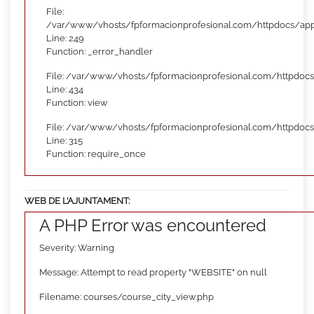
File:
/var/www/vhosts/fpformacionprofesional.com/httpdocs/appl
Line: 249
Function: _error_handler
File: /var/www/vhosts/fpformacionprofesional.com/httpdocs
Line: 434
Function: view
File: /var/www/vhosts/fpformacionprofesional.com/httpdoc
Line: 315
Function: require_once
WEB DE L’AJUNTAMENT:
A PHP Error was encountered
Severity: Warning
Message: Attempt to read property "WEBSITE" on null
Filename: courses/course_city_view.php