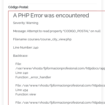
Código Postal:
A PHP Error was encountered
Severity: Warning
Message: Attempt to read property "CODIGO_POSTAL" on null
Filename: courses/course_city_view.php
Line Number: 240
Backtrace:
File:
/var/www/vhosts/fpformacionprofesional.com/httpdocs/appl
Line: 240
Function: _error_handler
File: /var/www/vhosts/fpformacionprofesional.com/httpdocs
Line: 434
Function: view
File: /var/www/vhosts/fpformacionprofesional.com/httpdoc