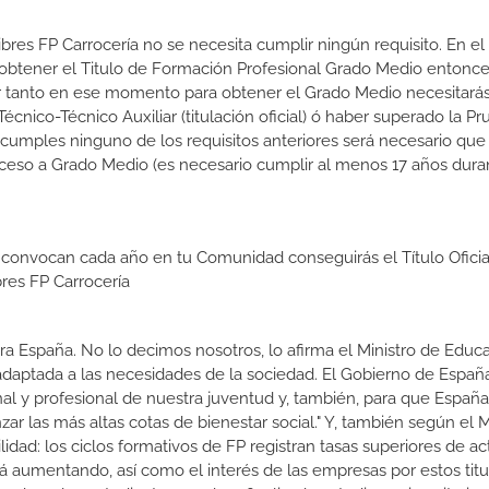
ibres FP Carrocería no se necesita cumplir ningún requisito. En el
btener el Titulo de Formación Profesional Grado Medio entonce
 Por tanto en ese momento para obtener el Grado Medio necesitarás
nico-Técnico Auxiliar (titulación oficial) ó haber superado la P
 cumples ninguno de los requisitos anteriores será necesario que
ceso a Grado Medio (es necesario cumplir al menos 17 años dura
 convocan cada año en tu Comunidad conseguirás el Título Oficia
res FP Carrocería
a España. No lo decimos nosotros, lo afirma el Ministro de Educa
 adaptada a las necesidades de la sociedad. El Gobierno de Españ
nal y profesional de nuestra juventud y, también, para que Españ
r las más altas cotas de bienestar social." Y, también según el M
dad: los ciclos formativos de FP registran tasas superiores de ac
 aumentando, así como el interés de las empresas por estos titu