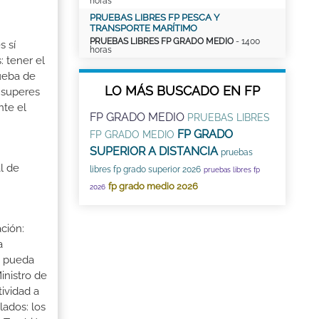
horas
PRUEBAS LIBRES FP PESCA Y
TRANSPORTE MARÍTIMO
PRUEBAS LIBRES FP GRADO MEDIO
- 1400
s sí
horas
: tener el
rueba de
LO MÁS BUSCADO EN FP
 superes
nte el
FP GRADO MEDIO
PRUEBAS LIBRES
FP GRADO
FP GRADO MEDIO
SUPERIOR A DISTANCIA
pruebas
l de
libres fp grado superior 2026
pruebas libres fp
fp grado medio 2026
2026
ción:
a
a pueda
inistro de
tividad a
lados: los