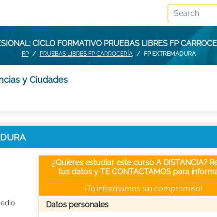
SIONAL: CICLO FORMATIVO PRUEBAS LIBRES FP CARROC
FP
PRUEBAS LIBRES FP CARROCERÍA
FP EXTREMADURA
incias y Ciudades
MADURA
¿Quieres estudiar este curso A DISTANCIA? Re
tus datos y TE CONTACTAMOS para informa
¡Te informamos sin compromiso!
Medio
Datos personales