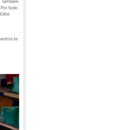
s. También
 Por todo
EJORA
osotros te