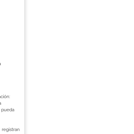
a
ción:
a
a pueda
 registran