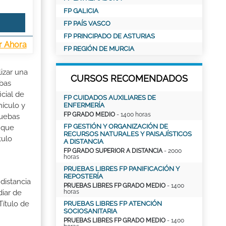
FP GALICIA
FP PAÍS VASCO
FP PRINCIPADO DE ASTURIAS
r Ahora
FP REGIÓN DE MURCIA
izar una
CURSOS RECOMENDADOS
ebas
cial de
FP CUIDADOS AUXILIARES DE
hículo y
ENFERMERÍA
FP GRADO MEDIO
- 1400 horas
ruebas
FP GESTIÓN Y ORGANIZACIÓN DE
 que
RECURSOS NATURALES Y PAISAJÍSTICOS
tulo
A DISTANCIA
FP GRADO SUPERIOR A DISTANCIA
- 2000
horas
PRUEBAS LIBRES FP PANIFICACIÓN Y
REPOSTERÍA
distancia
PRUEBAS LIBRES FP GRADO MEDIO
- 1400
horas
iar de
Título de
PRUEBAS LIBRES FP ATENCIÓN
SOCIOSANITARIA
PRUEBAS LIBRES FP GRADO MEDIO
- 1400