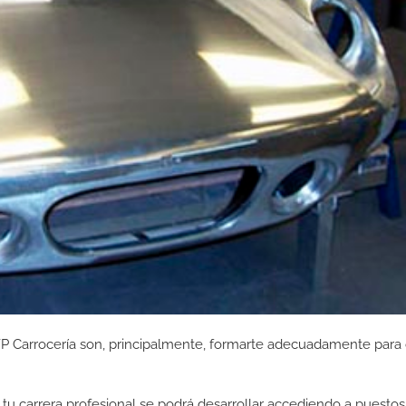
FP Carrocería son, principalmente, formarte adecuadamente para
tu carrera profesional se podrá desarrollar accediendo a puestos