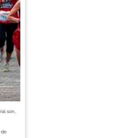
ral son,
 de