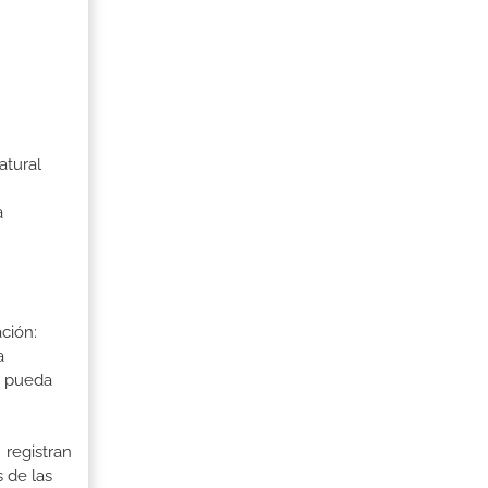
atural
a
ción:
a
a pueda
 registran
 de las