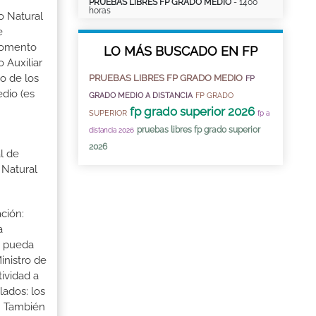
PRUEBAS LIBRES FP GRADO MEDIO
- 1400
horas
o Natural
e
 momento
LO MÁS BUSCADO EN FP
 Auxiliar
o de los
PRUEBAS LIBRES FP GRADO MEDIO
FP
dio (es
GRADO MEDIO A DISTANCIA
FP GRADO
fp grado superior 2026
SUPERIOR
fp a
pruebas libres fp grado superior
distancia 2026
2026
l de
 Natural
ción:
a
a pueda
inistro de
tividad a
lados: los
s. También