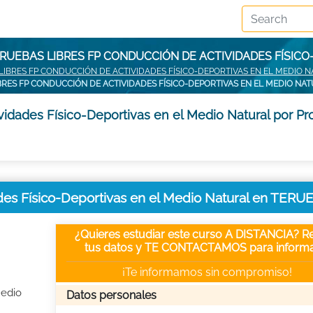
RUEBAS LIBRES FP CONDUCCIÓN DE ACTIVIDADES FÍSICO
LIBRES FP CONDUCCIÓN DE ACTIVIDADES FÍSICO-DEPORTIVAS EN EL MEDIO
BRES FP CONDUCCIÓN DE ACTIVIDADES FÍSICO-DEPORTIVAS EN EL MEDIO NA
idades Físico-Deportivas en el Medio Natural por Pr
des Físico-Deportivas en el Medio Natural en TERU
¿Quieres estudiar este curso A DISTANCIA? Re
tus datos y TE CONTACTAMOS para informa
¡Te informamos sin compromiso!
Medio
Datos personales