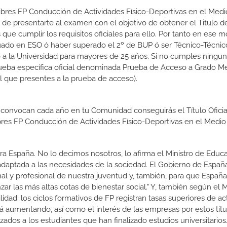
Libres FP Conducción de Actividades Físico-Deportivas en el Medi
 de presentarte al examen con el objetivo de obtener el Titulo d
que cumplir los requisitos oficiales para ello. Por tanto en ese
uado en ESO ó haber superado el 2º de BUP ó ser Técnico-Técnico
so a la Universidad para mayores de 25 años. Si no cumples ningun
rueba específica oficial denominada Prueba de Acceso a Grado Me
l que presentes a la prueba de acceso).
 convocan cada año en tu Comunidad conseguirás el Título Oficia
res FP Conducción de Actividades Físico-Deportivas en el Medio
a España. No lo decimos nosotros, lo afirma el Ministro de Educa
 adaptada a las necesidades de la sociedad. El Gobierno de Españ
nal y profesional de nuestra juventud y, también, para que Españ
r las más altas cotas de bienestar social." Y, también según el M
dad: los ciclos formativos de FP registran tasas superiores de ac
 aumentando, así como el interés de las empresas por estos titu
izados a los estudiantes que han finalizado estudios universitario