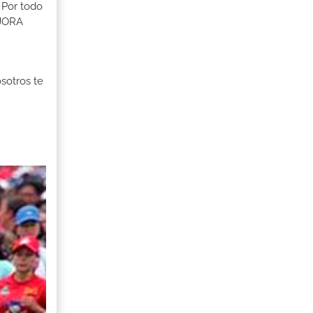
 Por todo
EJORA
osotros te