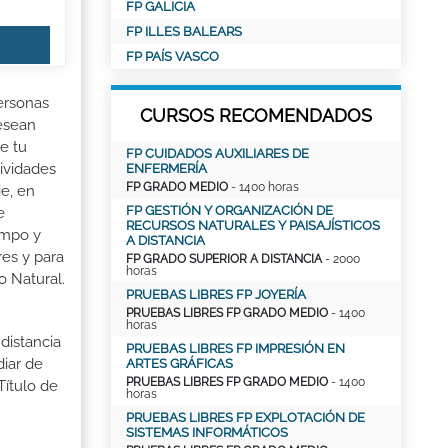
FP GALICIA
FP ILLES BALEARS
FP PAÍS VASCO
ersonas
CURSOS RECOMENDADOS
desean
e tu
FP CUIDADOS AUXILIARES DE
ividades
ENFERMERÍA
FP GRADO MEDIO
- 1400 horas
e, en
FP GESTIÓN Y ORGANIZACIÓN DE
e
RECURSOS NATURALES Y PAISAJÍSTICOS
ampo y
A DISTANCIA
res y para
FP GRADO SUPERIOR A DISTANCIA
- 2000
horas
o Natural.
PRUEBAS LIBRES FP JOYERÍA
PRUEBAS LIBRES FP GRADO MEDIO
- 1400
horas
distancia
PRUEBAS LIBRES FP IMPRESIÓN EN
iar de
ARTES GRÁFICAS
PRUEBAS LIBRES FP GRADO MEDIO
- 1400
Título de
horas
PRUEBAS LIBRES FP EXPLOTACIÓN DE
SISTEMAS INFORMÁTICOS