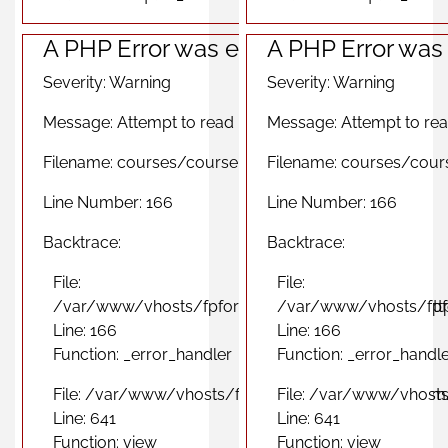
A PHP Error was encountered
A PHP Error was
Severity: Warning
Severity: Warning
Message: Attempt to read property "photo" on null
Message: Attempt to rea
Filename: courses/course_region_view.php
Filename: courses/cour
Line Number: 166
Line Number: 166
Backtrace:
Backtrace:
File:
File:
/var/www/vhosts/fpformacionprofesional.com/http
/var/www/vhosts/fpfo
Line: 166
Line: 166
Function: _error_handler
Function: _error_handl
File: /var/www/vhosts/fpformacionprofesional.com
File: /var/www/vhosts
Line: 641
Line: 641
Function: view
Function: view