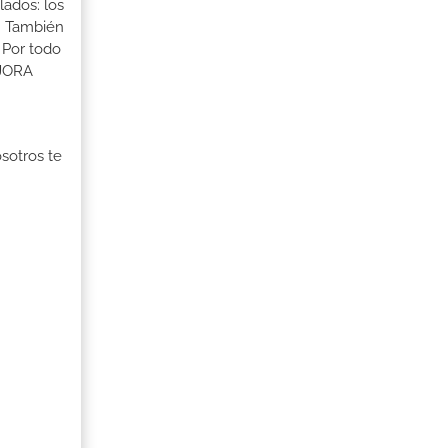
lados: los
s. También
 Por todo
EJORA
osotros te