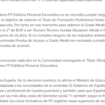
las Pruebas Libres de FP y estando capacitado para superarlas.
Libres FP Estética Personal Decorativa no se necesita cumplir nin
el objetivo de obtener el Titulo de Formación Profesional Grad
s para ello. Por tanto en ese momento para obtener el Grado Medi
l 2º de BUP ó ser Técnico-Técnico Auxiliar (titulación oficial) ó 
ores de 25 años. Si no cumples ninguno de los requisitos anterio
enominada Prueba de Acceso a Grado Medio (es necesario cumplir
prueba de acceso).
 convocan cada año en tu Comunidad conseguirás el Título Oficia
res FP Estética Personal Decorativa
a España. No lo decimos nosotros, lo afirma el Ministro de Educa
 adaptada a las necesidades de la sociedad. El Gobierno de Españ
nal y profesional de nuestra juventud y, también, para que Españ
r las más altas cotas de bienestar social." Y, también según el M
dad: los ciclos formativos de FP registran tasas superiores de ac