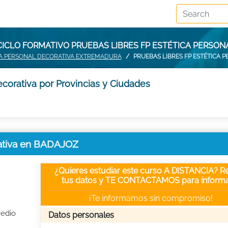
CICLO FORMATIVO PRUEBAS LIBRES FP ESTÉTICA PERSON
ICA PERSONAL DECORATIVA EXTREMADURA
PRUEBAS LIBRES FP ESTÉTICA 
ecorativa por Provincias y Ciudades
rativa en BADAJOZ
¿Quieres estudiar este curso A DISTANCIA? Re
tus datos y TE CONTACTAMOS para informa
¡Te informamos sin compromiso!
Medio
Datos personales