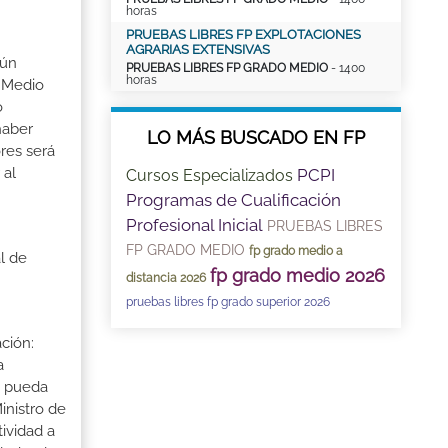
horas
PRUEBAS LIBRES FP EXPLOTACIONES
AGRARIAS EXTENSIVAS
gún
PRUEBAS LIBRES FP GRADO MEDIO
- 1400
horas
o Medio
o
haber
LO MÁS BUSCADO EN FP
res será
 al
PCPI
Cursos Especializados
Programas de Cualificación
Profesional Inicial
PRUEBAS LIBRES
FP GRADO MEDIO
fp grado medio a
l de
fp grado medio 2026
distancia 2026
pruebas libres fp grado superior 2026
ción:
a
a pueda
inistro de
tividad a