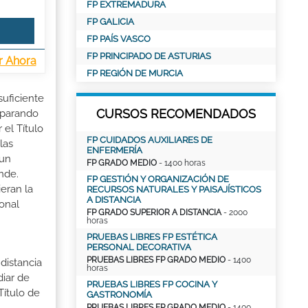
FP EXTREMADURA
FP GALICIA
FP PAÍS VASCO
FP PRINCIPADO DE ASTURIAS
r Ahora
FP REGIÓN DE MURCIA
suficiente
CURSOS RECOMENDADOS
reparando
el Título
FP CUIDADOS AUXILIARES DE
las
ENFERMERÍA
 un
FP GRADO MEDIO
- 1400 horas
nde.
FP GESTIÓN Y ORGANIZACIÓN DE
eran la
RECURSOS NATURALES Y PAISAJÍSTICOS
A DISTANCIA
ional
FP GRADO SUPERIOR A DISTANCIA
- 2000
horas
PRUEBAS LIBRES FP ESTÉTICA
PERSONAL DECORATIVA
PRUEBAS LIBRES FP GRADO MEDIO
- 1400
distancia
horas
iar de
PRUEBAS LIBRES FP COCINA Y
Título de
GASTRONOMÍA
PRUEBAS LIBRES FP GRADO MEDIO
- 1400