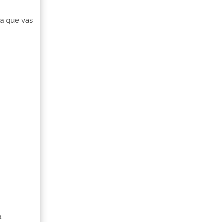
va que vas
a