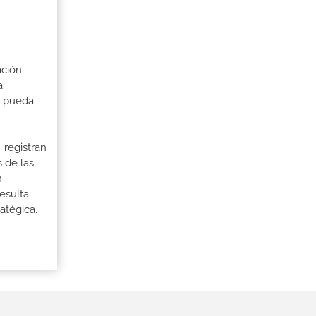
ción:
a
a pueda
 registran
 de las
n
esulta
atégica.