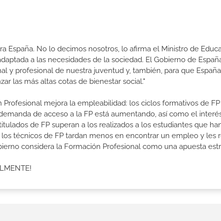
a España. No lo decimos nosotros, lo afirma el Ministro de Educa
 adaptada a las necesidades de la sociedad. El Gobierno de Españ
nal y profesional de nuestra juventud y, también, para que Españ
r las más altas cotas de bienestar social."
 Profesional mejora la empleabilidad: los ciclos formativos de FP
a demanda de acceso a la FP está aumentando, así como el interés
 titulados de FP superan a los realizados a los estudiantes que ha
e los técnicos de FP tardan menos en encontrar un empleo y les r
Gobierno considera la Formación Profesional como una apuesta estr
ALMENTE!