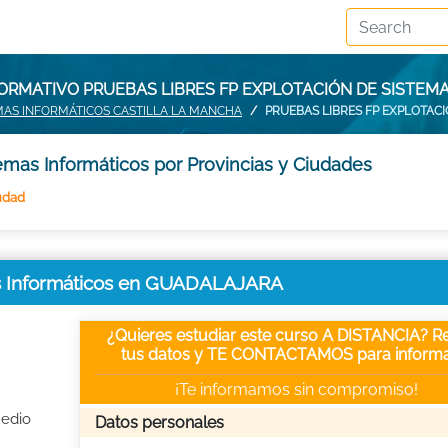
FORMATIVO PRUEBAS LIBRES FP EXPLOTACIÓN DE SISTEM
EMAS INFORMÁTICOS CASTILLA LA MANCHA
PRUEBAS LIBRES FP EXPLOTAC
emas Informáticos por Provincias y Ciudades
udad
as Informáticos en GUADALAJARA
¿Quieres estudiar este curso A DISTANCIA? Re
tus datos y TE CONTACTAMOS para informa
¡Te informamos sin compromiso!
Medio
Datos personales