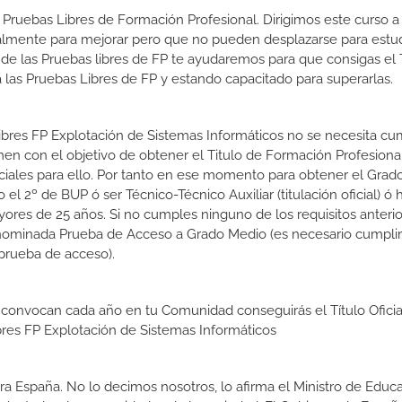
 Pruebas Libres de Formación Profesional. Dirigimos este curso a 
almente para mejorar pero que no pueden desplazarse para estud
 de las Pruebas libres de FP te ayudaremos para que consigas el 
las Pruebas Libres de FP y estando capacitado para superarlas.
Libres FP Explotación de Sistemas Informáticos no se necesita cu
en con el objetivo de obtener el Titulo de Formación Profesiona
iciales para ello. Por tanto en ese momento para obtener el Gra
l 2º de BUP ó ser Técnico-Técnico Auxiliar (titulación oficial) ó 
ores de 25 años. Si no cumples ninguno de los requisitos anterio
enominada Prueba de Acceso a Grado Medio (es necesario cumplir
prueba de acceso).
 convocan cada año en tu Comunidad conseguirás el Título Oficia
res FP Explotación de Sistemas Informáticos
a España. No lo decimos nosotros, lo afirma el Ministro de Educa