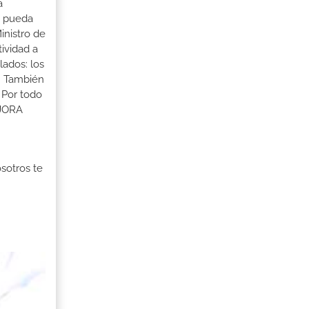
a
a pueda
inistro de
tividad a
lados: los
s. También
 Por todo
EJORA
osotros te