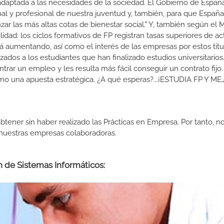
 adaptada a las necesidades de la sociedad. El Gobierno de Españ
nal y profesional de nuestra juventud y, también, para que Españ
r las más altas cotas de bienestar social." Y, también según el M
dad: los ciclos formativos de FP registran tasas superiores de ac
 aumentando, así como el interés de las empresas por estos titu
izados a los estudiantes que han finalizado estudios universitario
ar un empleo y les resulta más fácil conseguir un contrato fijo.
como una apuesta estratégica. ¿A qué esperas?...¡ESTUDIA FP Y M
btener sin haber realizado las Prácticas en Empresa. Por tanto, n
n nuestras empresas colaboradoras.
n de Sistemas Informáticos: