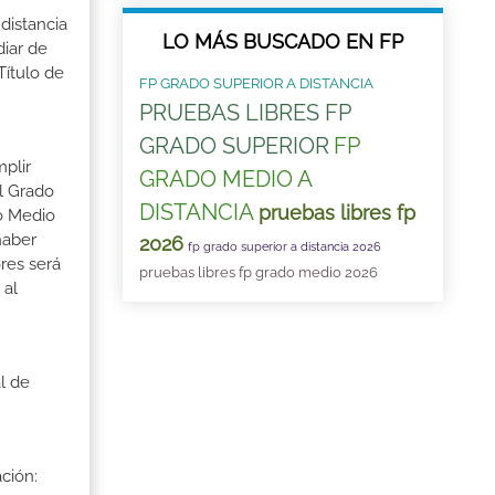
distancia
LO MÁS BUSCADO EN FP
iar de
Título de
FP GRADO SUPERIOR A DISTANCIA
PRUEBAS LIBRES FP
GRADO SUPERIOR
FP
mplir
GRADO MEDIO A
l Grado
DISTANCIA
pruebas libres fp
do Medio
haber
2026
fp grado superior a distancia 2026
res será
pruebas libres fp grado medio 2026
 al
l de
ción: