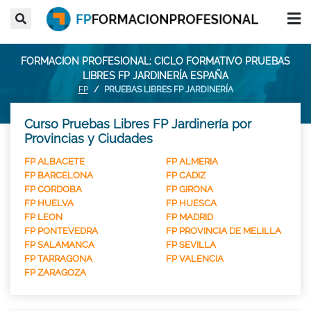
FORMACION PROFESIONAL: CICLO FORMATIVO PRUEBAS
LIBRES FP JARDINERÍA ESPAÑA
FP
PRUEBAS LIBRES FP JARDINERÍA
Curso Pruebas Libres FP Jardinería por
Provincias y Ciudades
FP ALBACETE
FP ALMERIA
FP BARCELONA
FP CADIZ
FP CORDOBA
FP GIRONA
FP HUELVA
FP HUESCA
FP LEON
FP MADRID
FP PONTEVEDRA
FP PROVINCIA DE MELILLA
FP SALAMANCA
FP SEVILLA
FP TARRAGONA
FP VALENCIA
FP ZARAGOZA