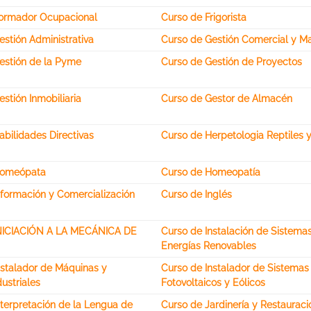
ormador Ocupacional
Curso de Frigorista
stión Administrativa
Curso de Gestión Comercial y Ma
estión de la Pyme
Curso de Gestión de Proyectos
stión Inmobiliaria
Curso de Gestor de Almacén
bilidades Directivas
Curso de Herpetologia Reptiles y
Homeópata
Curso de Homeopatía
nformación y Comercialización
Curso de Inglés
INICIACIÓN A LA MECÁNICA DE
Curso de Instalación de Sistema
Energías Renovables
nstalador de Máquinas y
Curso de Instalador de Sistemas
ustriales
Fotovoltaicos y Eólicos
nterpretación de la Lengua de
Curso de Jardinería y Restauraci