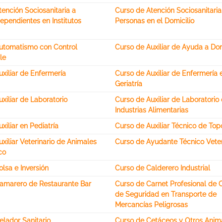
ención Sociosanitaria a
Curso de Atención Sociosanitaria
ependientes en Institutos
Personas en el Domicilio
utomatismo con Control
Curso de Auxiliar de Ayuda a Dom
le
xiliar de Enfermería
Curso de Auxiliar de Enfermería 
Geriatría
xiliar de Laboratorio
Curso de Auxiliar de Laboratorio
Industrias Alimentarias
xiliar en Pediatría
Curso de Auxiliar Técnico de Top
xiliar Veterinario de Animales
Curso de Ayudante Técnico Veter
co
lsa e Inversión
Curso de Calderero Industrial
amarero de Restaurante Bar
Curso de Carnet Profesional de 
de Seguridad en Transporte de
Mercancías Peligrosas
elador Sanitario
Curso de Cetáceos y Otros Anim