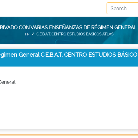
RIVADO CON VARIAS ENSEÑANZAS DE RÉGIMEN GENERAL C
FP
C.E.B.A.T. CENTRO ESTUDIOS BÁSICOS ATLAS
Régimen General C.E.B.A.T. CENTRO ESTUDIOS BÁSICO
General