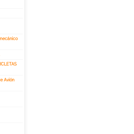
omecánico
l
ICLETAS
e Avión