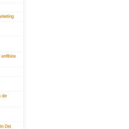
rketing
 anfibios
s de
ón Del