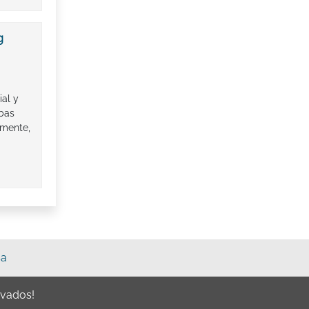
g
al y
ebas
lmente,
sa
rvados!