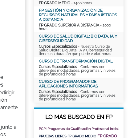
FP GRADO MEDIO
- 1400 horas
FP GESTIÓN Y ORGANIZACIÓN DE
RECURSOS NATURALES Y PAISAJÍSTICOS
A DISTANCIA
FP GRADO SUPERIOR A DISTANCIA
- 2000
horas
CURSO DE SALUD DIGITAL: BIG DATA, IA Y
CIBERSEGURIDAD
Cursos Especializados
- Nuestro Curso de
Salud Digital: Big Data, IA y Ciberseguridad
tiene una duración que puede variar. horas
CURSO DE TRANSFORMACIÓN DIGITAL
Cursos Especializados
- Contamos con
diferentes modalidades, programas y niveles
de profundidad. horas
de
CURSO DE PROGRAMADOR DE
es
APLICACIONES INFORMÁTICAS
Cursos Especializados
- Contamos con
dirigir
diferentes modalidades, programas y niveles
de profundidad. horas
ción
ivamente
LO MÁS BUSCADO EN FP
 junto a
PCPI Programas de Cualificación Profesional Inicial
dos
FP GRADO
PRUEBAS LIBRES FP GRADO MEDIO