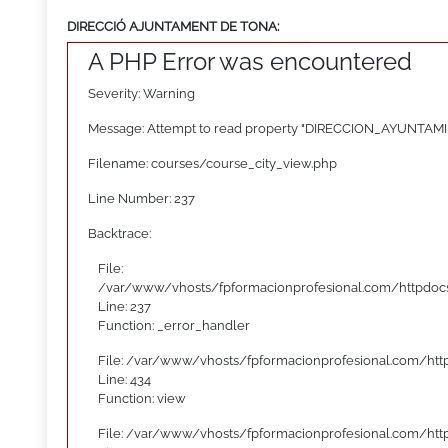
DIRECCIÓ AJUNTAMENT DE TONA:
A PHP Error was encountered
Severity: Warning
Message: Attempt to read property "DIRECCION_AYUNTAMI
Filename: courses/course_city_view.php
Line Number: 237
Backtrace:
File:
/var/www/vhosts/fpformacionprofesional.com/httpdocs
Line: 237
Function: _error_handler
File: /var/www/vhosts/fpformacionprofesional.com/htt
Line: 434
Function: view
File: /var/www/vhosts/fpformacionprofesional.com/htt