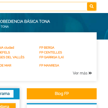
 OBEDIENCIA BÁSICA TONA
 TONA
A ciudad
FP BERGA
DEFELS
FP CENTELLES
SES DEL VALLÈS
FP GARRIGA (LA)
DE MAR
FP MANRESA
Ver más
grama
Blog FP
llena