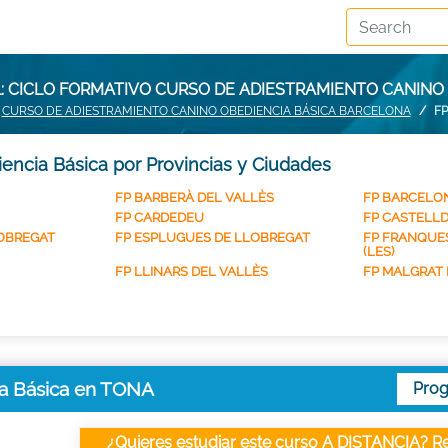
 CICLO FORMATIVO CURSO DE ADIESTRAMIENTO CANINO
CURSO DE ADIESTRAMIENTO CANINO OBEDIENCIA BÁSICA BARCELONA
FP
encia Básica por Provincias y Ciudades
FP BARBERÀ DEL VALLÈS
FP BARCELON
FP CARDEDEU
FP CASTELL
LOBREGAT
FP ESPLUGUES DE LLOBREGAT
FP FRANQUE
(LES)
FP LLINARS DEL VALLÈS
FP MALGRAT 
ia Básica en TONA
Pro
¿Quieres estudiar este curso A DISTANCIA? Re