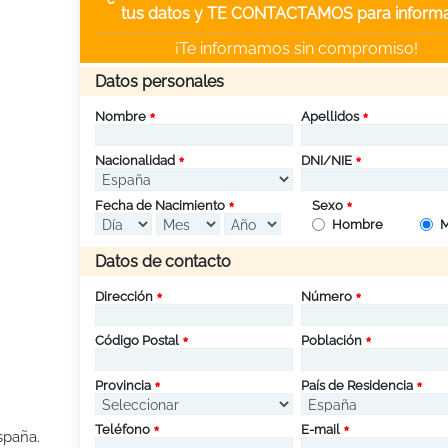
tus datos y TE CONTACTAMOS para informa
¡Te informamos sin compromiso!
Datos personales
Nombre
Apellidos
Nacionalidad
DNI/NIE
Fecha de Nacimiento
Sexo
Hombre
M
Datos de contacto
Dirección
Número
Código Postal
Población
Provincia
País de Residencia
Teléfono
E-mail
spaña.