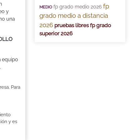
n
fp
fp grado medio 2026
MEDIO
eo y
grado medio a distancia
omo una
2026
pruebas libres fp grado
superior 2026
ROLLO
n equipo
.
resa. Para
iento
ión y es