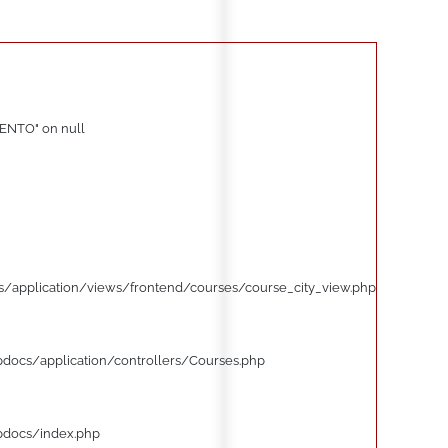
ENTO" on null
/application/views/frontend/courses/course_city_view.php
pdocs/application/controllers/Courses.php
pdocs/index.php