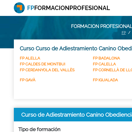
FORMACION PROFESIONAL:
FP
Curso Curso de Adiestramiento Canino Obedi
FP ALELLA
FP BADALONA
FP CALDES DE MONTBUI
FP CALELLA
FP CERDANYOLA DEL VALLÈS
FP CORNELLÀ DE L
FP GAVÀ
FP IGUALADA
Curso de Adiestramiento Canino Obedienc
Tipo de formación