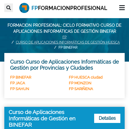
FORMACION PROFESIONAL: CICLO FORMATIVO CURSO DE
APLICACIONES INFORMÁTICAS DE GESTIÓN BINEFAR
FP
CURSO DE APLICACIONES INFORMÁTICAS DE GESTIÓN HUESCA
FP BINEFAR
Curso Curso de Aplicaciones Informáticas de
Gestión por Provincias y Ciudades
FP BINEFAR
FP HUESCA ciudad
FP JACA
FP MONZON
FP SAHUN
FP SARIÑENA
Curso de Aplicaciones
Informáticas de Gestión en
Detalles
BINEFAR