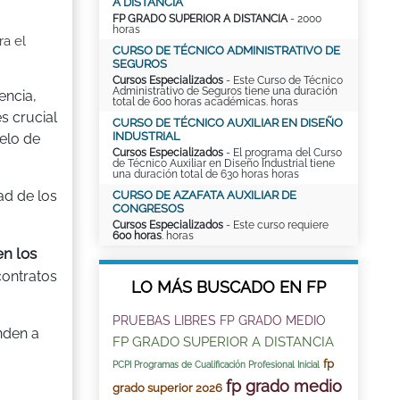
A DISTANCIA
FP GRADO SUPERIOR A DISTANCIA
- 2000
horas
ra el
CURSO DE TÉCNICO ADMINISTRATIVO DE
SEGUROS
Cursos Especializados
- Este Curso de Técnico
Administrativo de Seguros tiene una duración
encia,
total de 600 horas académicas. horas
s crucial
CURSO DE TÉCNICO AUXILIAR EN DISEÑO
INDUSTRIAL
elo de
Cursos Especializados
- El programa del Curso
de Técnico Auxiliar en Diseño Industrial tiene
una duración total de 630 horas horas
ad de los
CURSO DE AZAFATA AUXILIAR DE
CONGRESOS
Cursos Especializados
- Este curso requiere
600 horas
. horas
n los
contratos
LO MÁS BUSCADO EN FP
PRUEBAS LIBRES FP GRADO MEDIO
nden a
FP GRADO SUPERIOR A DISTANCIA
fp
PCPI Programas de Cualificación Profesional Inicial
fp grado medio
grado superior 2026