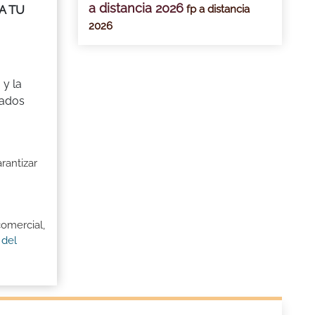
a distancia 2026
fp a distancia
LA TU
2026
 y la
zados
rantizar
comercial,
 del