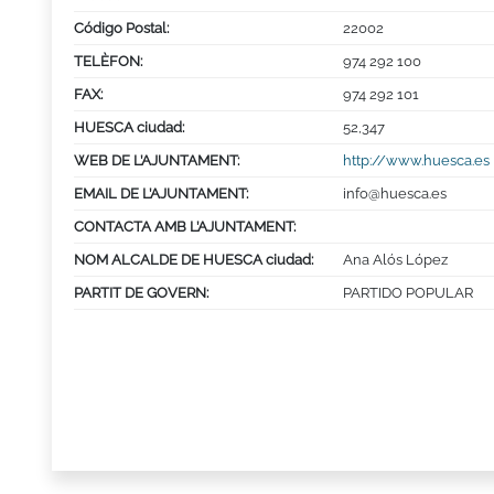
Código Postal:
22002
TELÈFON:
974 292 100
FAX:
974 292 101
HUESCA ciudad:
52,347
WEB DE L’AJUNTAMENT:
http://www.huesca.es
EMAIL DE L’AJUNTAMENT:
info@huesca.es
CONTACTA AMB L’AJUNTAMENT:
NOM ALCALDE DE HUESCA ciudad:
Ana Alós López
PARTIT DE GOVERN:
PARTIDO POPULAR