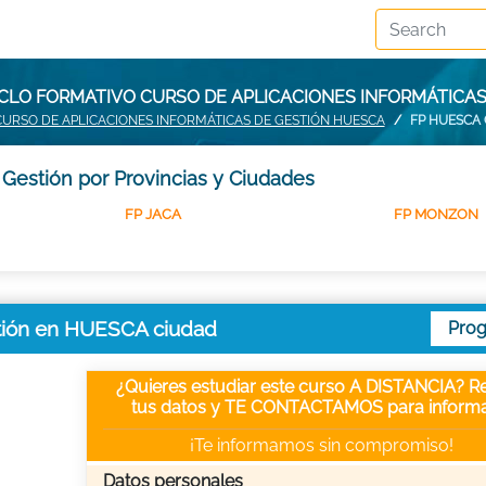
ICLO FORMATIVO CURSO DE APLICACIONES INFORMÁTICAS
CURSO DE APLICACIONES INFORMÁTICAS DE GESTIÓN HUESCA
FP HUESCA
 Gestión por Provincias y Ciudades
FP JACA
FP MONZON
stión en HUESCA ciudad
Pro
¿Quieres estudiar este curso A DISTANCIA? Re
tus datos y TE CONTACTAMOS para informa
¡Te informamos sin compromiso!
Datos personales